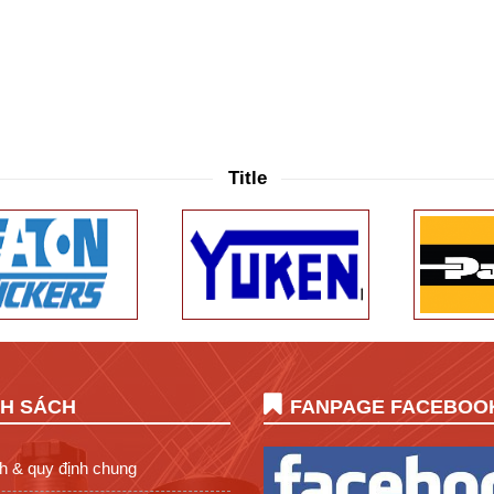
Title
NH SÁCH
FANPAGE FACEBOO
h & quy định chung