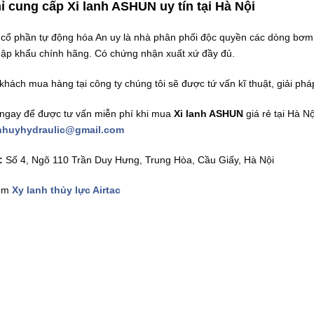
ỉ cung cấp Xi lanh ASHUN uy tín tại Hà Nội
 cổ phần tự động hóa An uy là nhà phân phối độc quyền các dòng bơm
ập khẩu chính hãng. Có chứng nhận xuất xứ đầy đủ.
 khách mua hàng tại công ty chúng tôi sẽ được tứ vấn kĩ thuật, giải p
 ngay để được tư vấn miễn phí khi mua
Xi lanh ASHUN
giá rẻ tại Hà N
nhuyhydraulic@gmail.com
:
Số 4, Ngõ 110 Trần Duy Hưng, Trung Hòa, Cầu Giấy, Hà Nội
êm
Xy lanh thủy lực Airtac