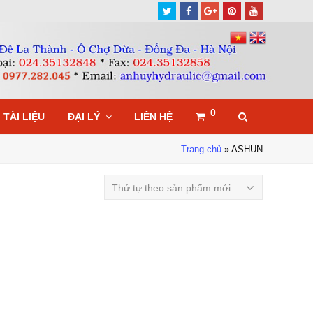
Twitter
Facebook
Google
Pinterest
Youtube
Plus
0
TÀI LIỆU
ĐẠI LÝ
LIÊN HỆ
Trang chủ
»
ASHUN
Thứ tự theo sản phẩm mới