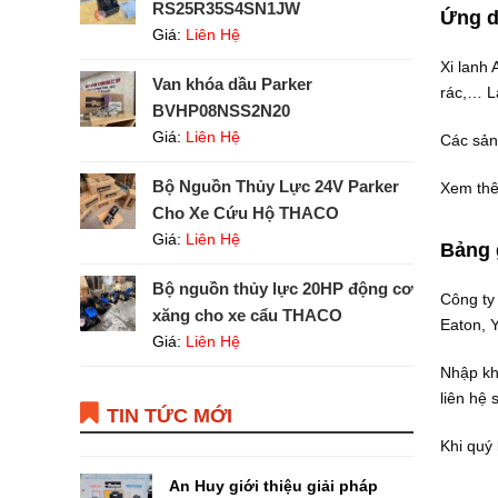
RS25R35S4SN1JW
Ứng d
Giá:
Liên Hệ
Xi lanh
Van khóa dầu Parker
rác,… L
BVHP08NSS2N20
Giá:
Liên Hệ
Các sản
Bộ Nguồn Thủy Lực 24V Parker
Xem th
Cho Xe Cứu Hộ THACO
Giá:
Liên Hệ
Bảng 
Bộ nguồn thủy lực 20HP động cơ
Công ty
xăng cho xe cẩu THACO
Eaton, 
Giá:
Liên Hệ
Nhập kh
liên hệ 
TIN TỨC MỚI
Khi quý
An Huy giới thiệu giải pháp