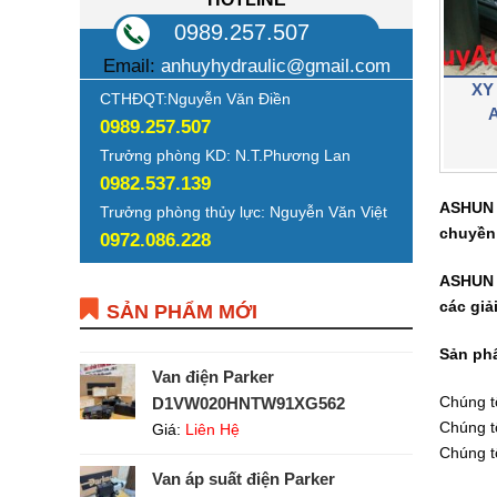
0989.257.507
Email:
anhuyhydraulic@gmail.com
XY
CTHĐQT:Nguyễn Văn Điền
0989.257.507
Trưởng phòng KD: N.T.Phương Lan
0982.537.139
ASHUN l
Trưởng phòng thủy lực: Nguyễn Văn Việt
chuyền 
0972.086.228
ASHUN đ
các giả
SẢN PHẨM MỚI
Sản phẩ
Van điện Parker
Chúng t
D1VW020HNTW91XG562
Chúng t
Giá:
Liên Hệ
Chúng t
Van áp suất điện Parker