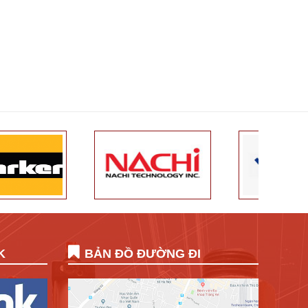
K
BẢN ĐỒ ĐƯỜNG ĐI