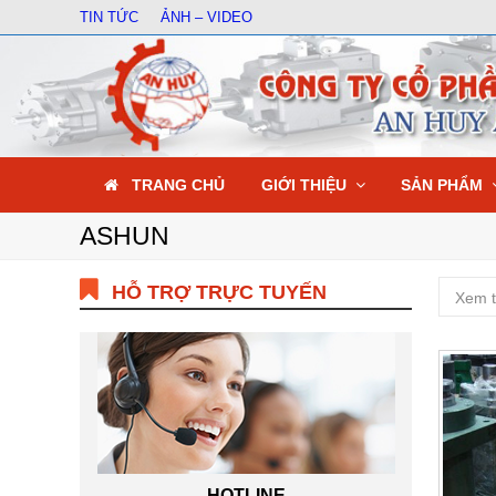
TIN TỨC
ẢNH – VIDEO
TRANG CHỦ
GIỚI THIỆU
SẢN PHẨM
ASHUN
HỖ TRỢ TRỰC TUYẾN
Xem t
HOTLINE