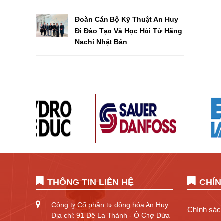
Đoàn Cán Bộ Kỹ Thuật An Huy
Đi Đào Tạo Và Học Hỏi Từ Hãng
Nachi Nhật Bản
THÔNG TIN LIÊN HỆ
CHÍ
Công ty Cổ phần tự động hóa An Huy
Chính sác
Địa chỉ: 91 Đê La Thành - Ô Chợ Dừa