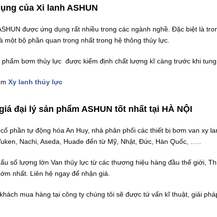
ụng của Xi lanh ASHUN
 ASHUN được ứng dụng rất nhiều trong các ngành nghề. Đặc biệt là tro
à một bộ phần quan trọng nhất trong hệ thông thủy lực.
 phẩm bơm thủy lực được kiểm định chất lượng kĩ càng trước khi tung 
êm
Xy lanh thủy lực
giá đại lý sản phẩm ASHUN tốt nhất tại HÀ NỘI
 cổ phần tự động hóa An Huy, nhà phân phối các thiết bị bơm van xy la
Yuken, Nachi, Aseda, Huade đến từ Mỹ, Nhật, Đức, Hàn Quốc, …..
ẩu số lượng lớn Van thủy lực từ các thương hiệu hàng đầu thế giới, Th
sớm nhất. Liên hệ ngay để nhận giá.
 khách mua hàng tại công ty chúng tôi sẽ được tứ vấn kĩ thuật, giải p