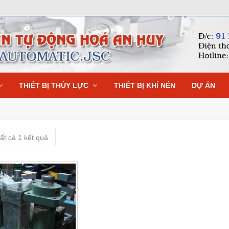
THIẾT BỊ THỦY LỰC
THIẾT BỊ KHÍ NÉN
DỰ ÁN
ất cả 1 kết quả