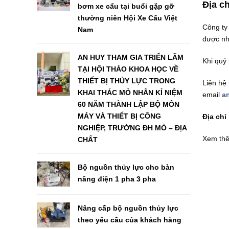
Địa ch
bơm xe cẩu tại buổi gặp gỡ
thường niên Hội Xe Cẩu Việt
Công ty
Nam
được nh
AN HUY THAM GIA TRIỂN LÃM
Khi quý
TẠI HỘI THẢO KHOA HỌC VỀ
THIẾT BỊ THỦY LỰC TRONG
Liên hệ
KHAI THÁC MỎ NHÂN KỈ NIỆM
email
a
60 NĂM THÀNH LẬP BỘ MÔN
MÁY VÀ THIẾT BỊ CÔNG
Địa chỉ 
NGHIỆP, TRƯỜNG ĐH MỎ – ĐỊA
Xem th
CHẤT
Bộ nguồn thủy lực cho bàn
nâng điện 1 pha 3 pha
Nâng cấp bộ nguồn thủy lực
theo yêu cầu của khách hàng