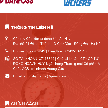
THÔNG TIN LIÊN HỆ
Công ty Cổ phần tự động hóa An Huy
Địa chỉ: 91 Đê La Thành - Ô Chợ Dừa - Đống Đa - Hà Nội
Hotline: 0977282045 | Điện thoại: 02435132848
SỐ TÀI KHOẢN: 37115849 | Chủ tài khoản: CTY CP TỰ
ĐỘNG HÓA AN HUY, Ngân hàng Thương mại Cổ phần Á
Châu ACB, chi nhánh Hoàng Cầu
Email: anhuyhydraulic@gmail.com
CHÍNH SÁCH