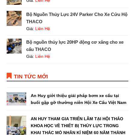
Giá:
Liên Hệ
Bộ Nguồn Thủy Lực 24V Parker Cho Xe Cứu Hộ
THACO
Giá:
Liên Hệ
Bộ nguồn thủy lực 20HP động cơ xăng cho xe
cẩu THACO
Giá:
Liên Hệ
TIN TỨC MỚI
An Huy giới thiệu giải pháp bơm xe cẩu tại
buổi gặp gỡ thường niên Hội Xe Cẩu Việt Nam
AN HUY THAM GIA TRIỂN LÃM TẠI HỘI THẢO
KHOA HỌC VỀ THIẾT BỊ THỦY LỰC TRONG
KHAI THÁC MỎ NHÂN KỈ NIỆM 60 NĂM THÀNH