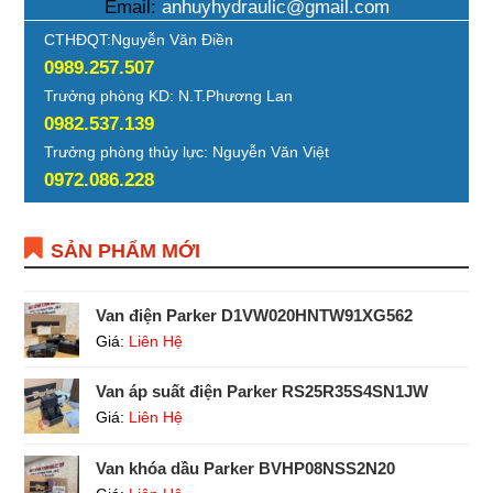
Email:
anhuyhydraulic@gmail.com
CTHĐQT:Nguyễn Văn Điền
0989.257.507
Trưởng phòng KD: N.T.Phương Lan
0982.537.139
Trưởng phòng thủy lực: Nguyễn Văn Việt
0972.086.228
SẢN PHẨM MỚI
Van điện Parker D1VW020HNTW91XG562
Giá:
Liên Hệ
Van áp suất điện Parker RS25R35S4SN1JW
Giá:
Liên Hệ
Van khóa dầu Parker BVHP08NSS2N20