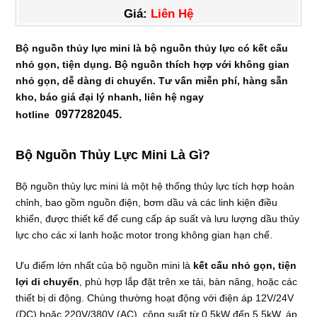
Giá:
Liên Hệ
Bộ nguồn thủy lực mini là bộ nguồn thủy lực có kết cấu
nhỏ gọn, tiện dụng. Bộ nguồn thích hợp với không gian
nhỏ gọn, dễ dàng di chuyển.
Tư vấn miễn phí, hàng sẵn
kho, báo giá đại lý nhanh, liên hệ ngay
0977282045.
hotline
Bộ Nguồn Thủy Lực Mini Là Gì?
Bộ nguồn thủy lực mini là một hệ thống thủy lực tích hợp hoàn
chỉnh, bao gồm nguồn điện, bơm dầu và các linh kiện điều
khiển, được thiết kế để cung cấp áp suất và lưu lượng dầu thủy
lực cho các xi lanh hoặc motor trong không gian hạn chế.
Ưu điểm lớn nhất của bộ nguồn mini là
kết cấu nhỏ gọn, tiện
lợi di chuyển
, phù hợp lắp đặt trên xe tải, bàn nâng, hoặc các
thiết bị di động. Chúng thường hoạt động với điện áp 12V/24V
(DC) hoặc 220V/380V (AC), công suất từ 0.5kW đến 5.5kW, áp