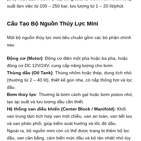
suất làm việc từ 100 – 250 bar, lưu lượng từ 1 – 20 lít/phút.
Cấu Tạo Bộ Nguồn Thủy Lực Mini
Một bộ nguồn thủy lực mini tiêu chuẩn gồm các bộ phận chính
sau:
Động cơ (Motor)
: Động cơ điện một pha hoặc ba pha, hoặc
động cơ DC 12V/24V, cung cấp năng lượng cho bơm.
Thùng dầu (Oil Tank)
: Thùng nhôm hoặc thép, dung tích nhỏ
(thường từ 2 – 40 lít), thiết kế gọn nhẹ, có nắp thông hơi và lọc
dầu.
Bơm thủy lực
: Thường là bơm cánh gạt hoặc bơm piston nhỏ,
tạo áp suất và lưu lượng dầu cần thiết.
Hệ thống van điều khiển (Center Block / Manifold)
: Khối
van trung tâm tích hợp van một chiều, van an toàn, van tiết lưu
và van phân phối, giúp kiểm soát hướng và tốc độ dầu.
Ngoài ra, bộ nguồn mini còn có thể được trang bị thêm bộ lọc
dầu, van cân bằng, cảm biến mức dầu và bộ tản nhiệt nhỏ tùy