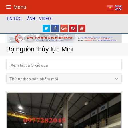
Menu
TIN TỨC
ẢNH – VIDEO
Twitter
Facebook
Google
Pinterest
Youtube
Plus
Bộ nguồn thủy lực Mini
Xem tất cả 3 kết quả
Thứ tự theo sản phẩm mới