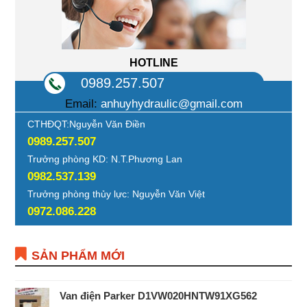
HOTLINE
0989.257.507
Email:
anhuyhydraulic@gmail.com
CTHĐQT:Nguyễn Văn Điền
0989.257.507
Trưởng phòng KD: N.T.Phương Lan
0982.537.139
Trưởng phòng thủy lực: Nguyễn Văn Việt
0972.086.228
SẢN PHẨM MỚI
Van điện Parker D1VW020HNTW91XG562