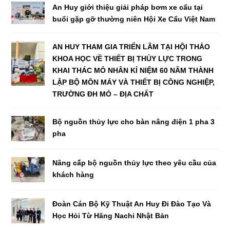
An Huy giới thiệu giải pháp bơm xe cẩu tại
buổi gặp gỡ thường niên Hội Xe Cẩu Việt Nam
AN HUY THAM GIA TRIỂN LÃM TẠI HỘI THẢO
KHOA HỌC VỀ THIẾT BỊ THỦY LỰC TRONG
KHAI THÁC MỎ NHÂN KỈ NIỆM 60 NĂM THÀNH
LẬP BỘ MÔN MÁY VÀ THIẾT BỊ CÔNG NGHIỆP,
TRƯỜNG ĐH MỎ – ĐỊA CHẤT
Bộ nguồn thủy lực cho bàn nâng điện 1 pha 3
pha
Nâng cấp bộ nguồn thủy lực theo yêu cầu của
khách hàng
Đoàn Cán Bộ Kỹ Thuật An Huy Đi Đào Tạo Và
Học Hỏi Từ Hãng Nachi Nhật Bản