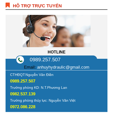
HỖ TRỢ TRỰC TUYẾN
HOTLINE
0989.257.507
Email:
anhuyhydraulic@gmail.com
CTHĐQT:Nguyễn Văn Điền
0989.257.507
Trưởng phòng KD: N.T.Phương Lan
0982.537.139
Trưởng phòng thủy lực: Nguyễn Văn Việt
0972.086.228