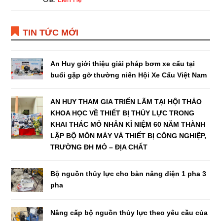
TIN TỨC MỚI
An Huy giới thiệu giải pháp bơm xe cẩu tại
buổi gặp gỡ thường niên Hội Xe Cẩu Việt Nam
AN HUY THAM GIA TRIỂN LÃM TẠI HỘI THẢO
KHOA HỌC VỀ THIẾT BỊ THỦY LỰC TRONG
KHAI THÁC MỎ NHÂN KỈ NIỆM 60 NĂM THÀNH
LẬP BỘ MÔN MÁY VÀ THIẾT BỊ CÔNG NGHIỆP,
TRƯỜNG ĐH MỎ – ĐỊA CHẤT
Bộ nguồn thủy lực cho bàn nâng điện 1 pha 3
pha
Nâng cấp bộ nguồn thủy lực theo yêu cầu của