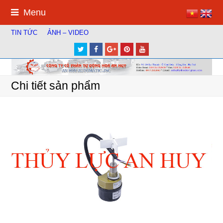
Menu
TIN TỨC
ẢNH – VIDEO
Twitter
Facebook
Google
Pinterest
Youtube
Plus
Chi tiết sản phẩm