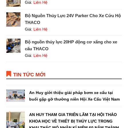
Giá:
Liên Hệ
Bộ Nguồn Thủy Lực 24V Parker Cho Xe Cứu Hộ
THACO
Giá:
Liên Hệ
Bộ nguồn thủy lực 20HP động cơ xăng cho xe
cẩu THACO
Giá:
Liên Hệ
TIN TỨC MỚI
An Huy giới thiệu giải pháp bơm xe cẩu tại
buổi gặp gỡ thường niên Hội Xe Cẩu Việt Nam
AN HUY THAM GIA TRIỂN LÃM TẠI HỘI THẢO
KHOA HỌC VỀ THIẾT BỊ THỦY LỰC TRONG
KHAI THÁC MỎ NHÂN KỈ NIỆM 60 NĂM THÀNH