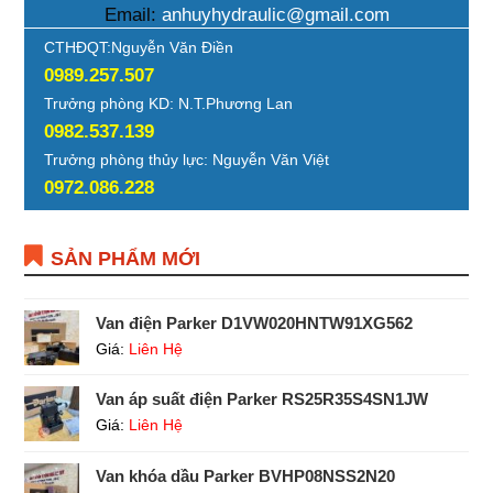
Email:
anhuyhydraulic@gmail.com
CTHĐQT:Nguyễn Văn Điền
0989.257.507
Trưởng phòng KD: N.T.Phương Lan
0982.537.139
Trưởng phòng thủy lực: Nguyễn Văn Việt
0972.086.228
SẢN PHẨM MỚI
Van điện Parker D1VW020HNTW91XG562
Giá:
Liên Hệ
Van áp suất điện Parker RS25R35S4SN1JW
Giá:
Liên Hệ
Van khóa dầu Parker BVHP08NSS2N20