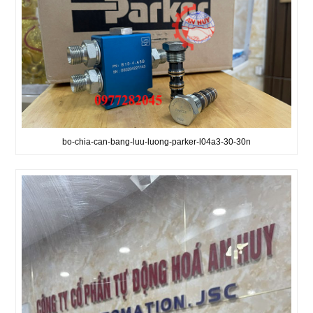
bo-chia-can-bang-luu-luong-parker-l04a3-30-30n