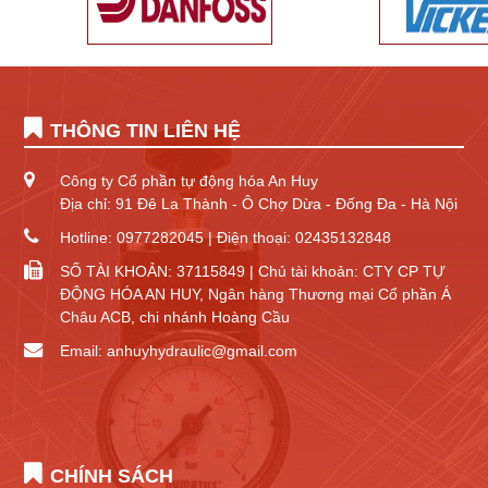
THÔNG TIN LIÊN HỆ
Công ty Cổ phần tự động hóa An Huy
Địa chỉ: 91 Đê La Thành - Ô Chợ Dừa - Đống Đa - Hà Nội
Hotline: 0977282045 | Điện thoại: 02435132848
SỐ TÀI KHOẢN: 37115849 | Chủ tài khoản: CTY CP TỰ
ĐỘNG HÓA AN HUY, Ngân hàng Thương mại Cổ phần Á
Châu ACB, chi nhánh Hoàng Cầu
Email: anhuyhydraulic@gmail.com
CHÍNH SÁCH