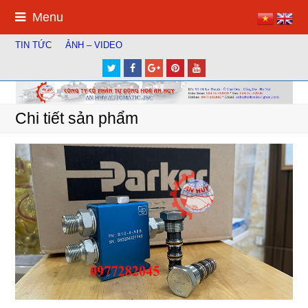
Menu
TIN TỨC
ẢNH – VIDEO
Twitter
Facebook
Google
Pinterest
Youtube
Plus
Chi tiết sản phẩm