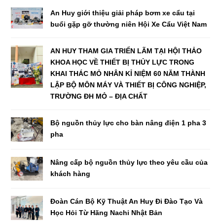
An Huy giới thiệu giải pháp bơm xe cẩu tại
buổi gặp gỡ thường niên Hội Xe Cẩu Việt Nam
AN HUY THAM GIA TRIỂN LÃM TẠI HỘI THẢO
KHOA HỌC VỀ THIẾT BỊ THỦY LỰC TRONG
KHAI THÁC MỎ NHÂN KỈ NIỆM 60 NĂM THÀNH
LẬP BỘ MÔN MÁY VÀ THIẾT BỊ CÔNG NGHIỆP,
TRƯỜNG ĐH MỎ – ĐỊA CHẤT
Bộ nguồn thủy lực cho bàn nâng điện 1 pha 3
pha
Nâng cấp bộ nguồn thủy lực theo yêu cầu của
khách hàng
Đoàn Cán Bộ Kỹ Thuật An Huy Đi Đào Tạo Và
Học Hỏi Từ Hãng Nachi Nhật Bản