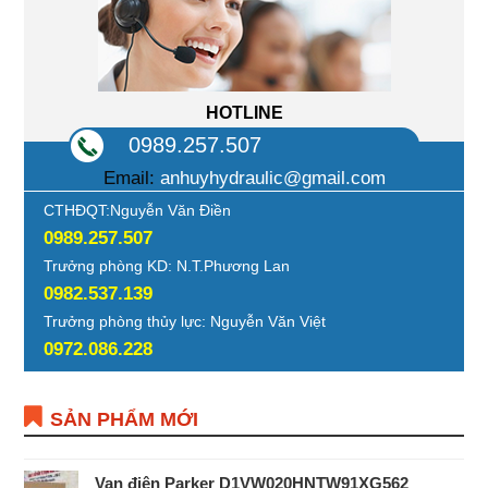
HOTLINE
0989.257.507
Email:
anhuyhydraulic@gmail.com
CTHĐQT:Nguyễn Văn Điền
0989.257.507
Trưởng phòng KD: N.T.Phương Lan
0982.537.139
Trưởng phòng thủy lực: Nguyễn Văn Việt
0972.086.228
SẢN PHẨM MỚI
Van điện Parker D1VW020HNTW91XG562