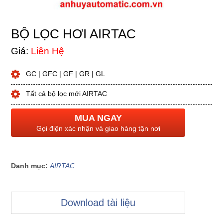
BỘ LỌC HƠI AIRTAC
Giá:
Liên Hệ
GC | GFC | GF | GR | GL
Tất cả bộ lọc mới AIRTAC
MUA NGAY
Gọi điện xác nhận và giao hàng tận nơi
Danh mục:
AIRTAC
Download tài liệu