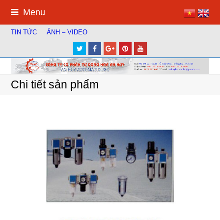
Menu
TIN TỨC
ẢNH – VIDEO
Twitter
Facebook
Google
Pinterest
Youtube
Plus
Chi tiết sản phẩm