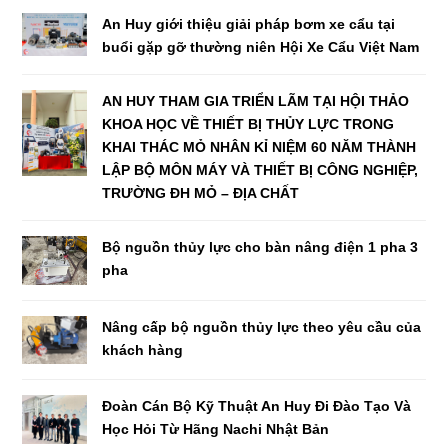
An Huy giới thiệu giải pháp bơm xe cẩu tại
buổi gặp gỡ thường niên Hội Xe Cẩu Việt Nam
AN HUY THAM GIA TRIỂN LÃM TẠI HỘI THẢO
KHOA HỌC VỀ THIẾT BỊ THỦY LỰC TRONG
KHAI THÁC MỎ NHÂN KỈ NIỆM 60 NĂM THÀNH
LẬP BỘ MÔN MÁY VÀ THIẾT BỊ CÔNG NGHIỆP,
TRƯỜNG ĐH MỎ – ĐỊA CHẤT
Bộ nguồn thủy lực cho bàn nâng điện 1 pha 3
pha
Nâng cấp bộ nguồn thủy lực theo yêu cầu của
khách hàng
Đoàn Cán Bộ Kỹ Thuật An Huy Đi Đào Tạo Và
Học Hỏi Từ Hãng Nachi Nhật Bản