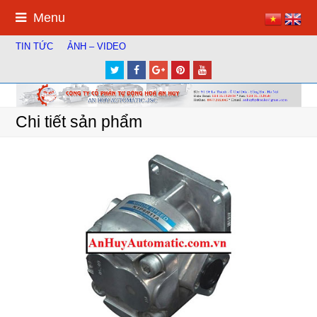
Menu
TIN TỨC
ẢNH – VIDEO
Twitter
Facebook
Google
Pinterest
Youtube
Plus
Chi tiết sản phẩm