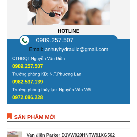
HOTLINE
0989.257.507
Email:
anhuyhydraulic@gmail.com
CTHĐQT:Nguyễn Văn Điền
0989.257.507
Trưởng phòng KD: N.T.Phương Lan
0982.537.139
Trưởng phòng thủy lực: Nguyễn Văn Việt
0972.086.228
SẢN PHẨM MỚI
Van điện Parker D1VW020HNTW91XG562