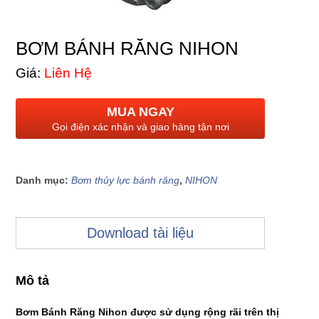
BƠM BÁNH RĂNG NIHON
Giá:
Liên Hệ
MUA NGAY
Gọi điện xác nhận và giao hàng tận nơi
Danh mục:
Bơm thủy lực bánh răng
,
NIHON
Download tài liệu
Mô tả
Bơm Bánh Răng Nihon
được sử dụng rộng rãi trên thị