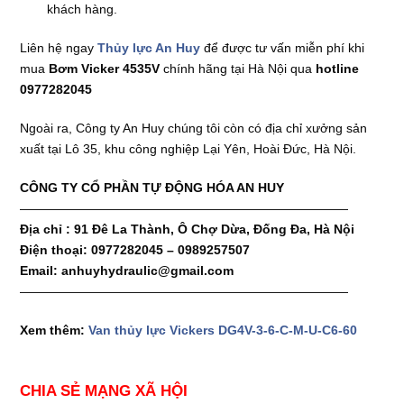
khách hàng.
Liên hệ ngay
Thủy lực An Huy
để được tư vấn miễn phí khi
mua
Bơm Vicker 4535V
chính hãng tại Hà Nội qua
hotline
0977282045
Ngoài ra, Công ty An Huy chúng tôi còn có địa chỉ xưởng sản
xuất tại Lô 35, khu công nghiệp Lại Yên, Hoài Đức, Hà Nội.
CÔNG TY CỔ PHẦN TỰ ĐỘNG HÓA AN HUY
——————————————————————————
Địa chỉ : 91 Đê La Thành, Ô Chợ Dừa, Đống Đa, Hà Nội
Điện thoại: 0977282045 – 0989257507
Email: anhuyhydraulic@gmail.com
——————————————————————————
Xem thêm:
Van thủy lực Vickers DG4V-3-6-C-M-U-C6-60
CHIA SẺ MẠNG XÃ HỘI