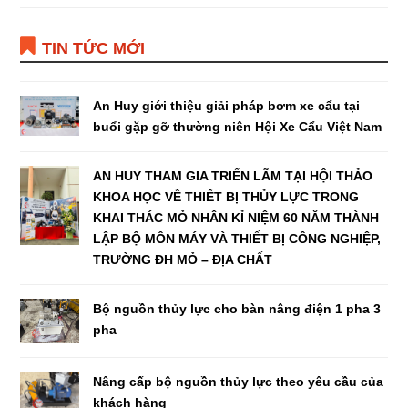
TIN TỨC MỚI
An Huy giới thiệu giải pháp bơm xe cẩu tại
buổi gặp gỡ thường niên Hội Xe Cẩu Việt Nam
AN HUY THAM GIA TRIỂN LÃM TẠI HỘI THẢO
KHOA HỌC VỀ THIẾT BỊ THỦY LỰC TRONG
KHAI THÁC MỎ NHÂN KỈ NIỆM 60 NĂM THÀNH
LẬP BỘ MÔN MÁY VÀ THIẾT BỊ CÔNG NGHIỆP,
TRƯỜNG ĐH MỎ – ĐỊA CHẤT
Bộ nguồn thủy lực cho bàn nâng điện 1 pha 3
pha
Nâng cấp bộ nguồn thủy lực theo yêu cầu của
khách hàng