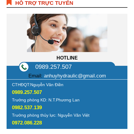
HỖ TRỢ TRỰC TUYẾN
HOTLINE
0989.257.507
Email:
anhuyhydraulic@gmail.com
CTHĐQT:Nguyễn Văn Điền
0989.257.507
Trưởng phòng KD: N.T.Phương Lan
0982.537.139
Trưởng phòng thủy lực: Nguyễn Văn Việt
0972.086.228