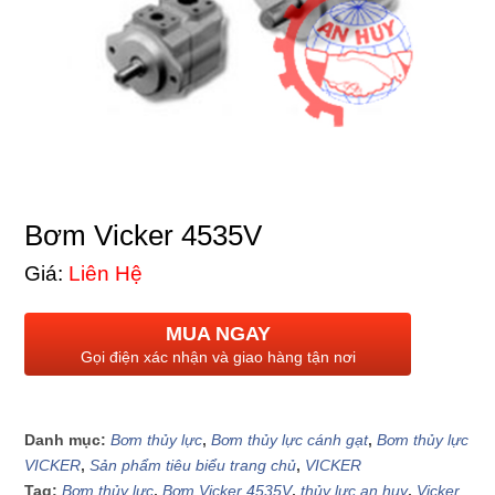
Bơm Vicker 4535V
Giá:
Liên Hệ
MUA NGAY
Gọi điện xác nhận và giao hàng tận nơi
Danh mục:
Bơm thủy lực
,
Bơm thủy lực cánh gạt
,
Bơm thủy lực
VICKER
,
Sản phẩm tiêu biểu trang chủ
,
VICKER
Tag:
Bơm thủy lực
,
Bơm Vicker 4535V
,
thủy lực an huy
,
Vicker