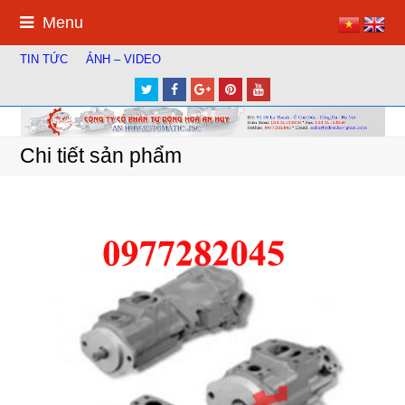
Menu
TIN TỨC
ẢNH – VIDEO
Twitter
Facebook
Google
Pinterest
Youtube
Plus
Chi tiết sản phẩm