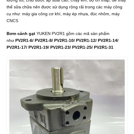
lượng tốt, chịu được áp suất cao, chạy êm, độ ồn thấp, dễ thay
thế sữa chữa nên được sử dụng rộng rãi trong các máy công
cụ như: máy gia công cơ khí, máy ép nhựa, đúc nhôm, máy
CNCS
Bơm cánh gạt
YUKEN PV2R1
gồm các mã sản phẩm
như
PV2R1-6/ PV2R1-8/ PV2R1-10/ PV2R1-12/ PV2R1-14/
PV2R1-17/ PV2R1-19/ PV2R1-23/ PV2R1-25/ PV2R1-31