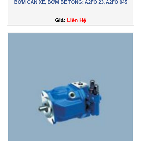
BƠM CẦN XE, BƠM BÊ TÔNG: A2FO 23, A2FO 045
Giá:
Liên Hệ