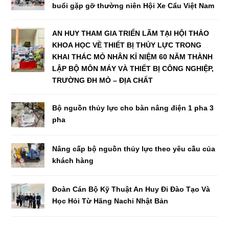
buổi gặp gỡ thường niên Hội Xe Cẩu Việt Nam
AN HUY THAM GIA TRIỂN LÃM TẠI HỘI THẢO
KHOA HỌC VỀ THIẾT BỊ THỦY LỰC TRONG
KHAI THÁC MỎ NHÂN KỈ NIỆM 60 NĂM THÀNH
LẬP BỘ MÔN MÁY VÀ THIẾT BỊ CÔNG NGHIỆP,
TRƯỜNG ĐH MỎ – ĐỊA CHẤT
Bộ nguồn thủy lực cho bàn nâng điện 1 pha 3
pha
Nâng cấp bộ nguồn thủy lực theo yêu cầu của
khách hàng
Đoàn Cán Bộ Kỹ Thuật An Huy Đi Đào Tạo Và
Học Hỏi Từ Hãng Nachi Nhật Bản