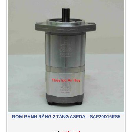
BƠM BÁNH RĂNG 2 TẦNG ASEDA – SAP20D16RS5