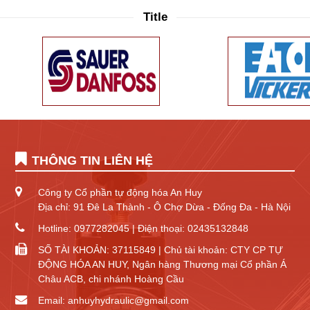
Title
THÔNG TIN LIÊN HỆ
Công ty Cổ phần tự động hóa An Huy
Địa chỉ: 91 Đê La Thành - Ô Chợ Dừa - Đống Đa - Hà Nội
Hotline: 0977282045 | Điện thoại: 02435132848
SỐ TÀI KHOẢN: 37115849 | Chủ tài khoản: CTY CP TỰ
ĐỘNG HÓA AN HUY, Ngân hàng Thương mại Cổ phần Á
Châu ACB, chi nhánh Hoàng Cầu
Email: anhuyhydraulic@gmail.com