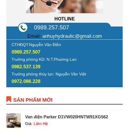
HOTLINE
0989.257.507
Email:
anhuyhydraulic@gmail.com
CTHĐQT:Nguyễn Văn Điền
0989.257.507
Trưởng phòng KD: N.T.Phương Lan
0982.537.139
Trưởng phòng thủy lực: Nguyễn Văn Việt
0972.086.228
SẢN PHẨM MỚI
Van điện Parker D1VW020HNTW91XG562
Giá:
Liên Hệ