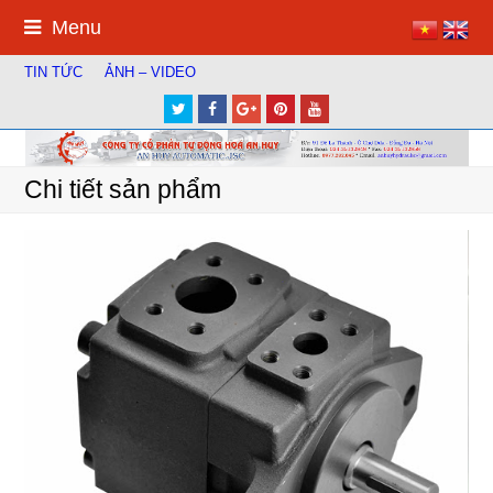
Menu
TIN TỨC
ẢNH – VIDEO
Twitter
Facebook
Google
Pinterest
Youtube
Plus
Chi tiết sản phẩm