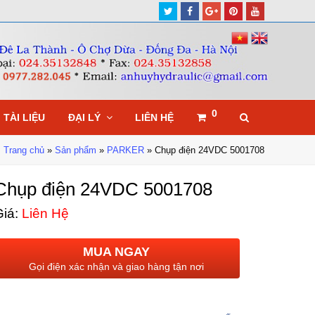
Twitter
Facebook
Google
Pinterest
Youtube
Plus
0
TÀI LIỆU
ĐẠI LÝ
LIÊN HỆ
Trang chủ
»
Sản phẩm
»
PARKER
»
Chụp điện 24VDC 5001708
Chụp điện 24VDC 5001708
iá:
Liên Hệ
MUA NGAY
Gọi điện xác nhận và giao hàng tận nơi