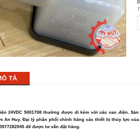
D
T
MÔ TẢ
iện 24VDC 5001708 thường được đi kèm với các van điện. Sản 
c An Huy. Đại lý phân phối chính hãng các thiết bị thủy lực củ
 0977282045 để được tư vấn đặt hàng.