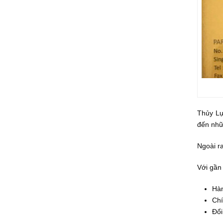
Thủy Lự
đến nhữ
Ngoài r
Với gần
Hàn
Chí
Đổi