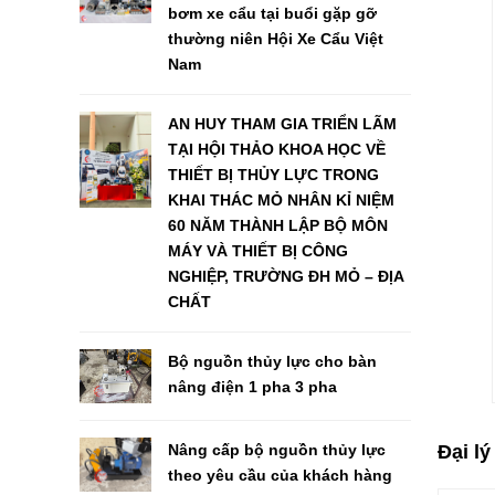
bơm xe cẩu tại buổi gặp gỡ
thường niên Hội Xe Cẩu Việt
Nam
AN HUY THAM GIA TRIỂN LÃM
TẠI HỘI THẢO KHOA HỌC VỀ
THIẾT BỊ THỦY LỰC TRONG
KHAI THÁC MỎ NHÂN KỈ NIỆM
60 NĂM THÀNH LẬP BỘ MÔN
MÁY VÀ THIẾT BỊ CÔNG
NGHIỆP, TRƯỜNG ĐH MỎ – ĐỊA
CHẤT
Bộ nguồn thủy lực cho bàn
nâng điện 1 pha 3 pha
Đại l
Nâng cấp bộ nguồn thủy lực
theo yêu cầu của khách hàng