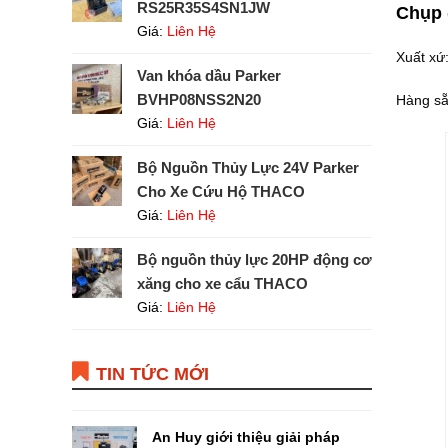
RS25R35S4SN1JW
Chụp 
Giá:
Liên Hệ
Xuất xứ
Van khóa dầu Parker
BVHP08NSS2N20
Hàng sẵ
Giá:
Liên Hệ
Bộ Nguồn Thủy Lực 24V Parker
Cho Xe Cứu Hộ THACO
Giá:
Liên Hệ
Bộ nguồn thủy lực 20HP động cơ
xăng cho xe cẩu THACO
Giá:
Liên Hệ
TIN TỨC MỚI
An Huy giới thiệu giải pháp