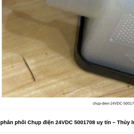
chup-dien-24VDC-5001
ý phân phối
Chụp điện 24VDC 5001708
uy tín
– Thủy l