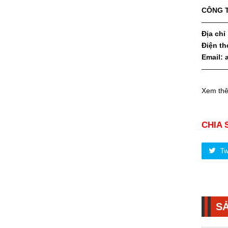
CÔNG T
———
Địa chỉ
Điện th
Email:
———
Xem th
CHIA 
Tw
S