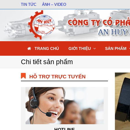
TIN TỨC
ẢNH – VIDEO
TRANG CHỦ
GIỚI THIỆU
SẢN PHẨM
Chi tiết sản phẩm
HỖ TRỢ TRỰC TUYẾN
HOTLINE