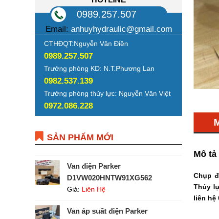
0989.257.507
Email:
anhuyhydraulic@gmail.com
CTHĐQT:Nguyễn Văn Điền
0989.257.507
Trưởng phòng KD: N.T.Phương Lan
0982.537.139
Trưởng phòng thủy lực: Nguyễn Văn Việt
0972.086.228
SẢN PHẨM MỚI
Mô tả
Van điện Parker
Chụp đ
D1VW020HNTW91XG562
Thủy lự
Giá:
Liên Hệ
liên hệ
Van áp suất điện Parker