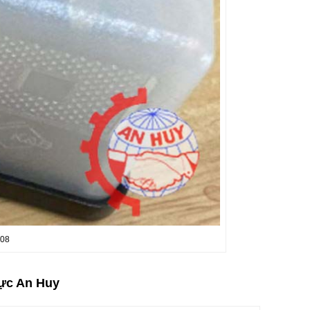
708
ực An Huy