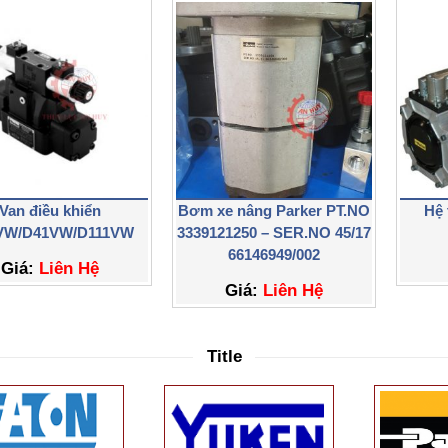
Van điều khiển
Bơm xe nâng Parker PT.NO
Hệ 
VW/D41VW/D111VW
3339121250 – SER.NO 45/17
66146949/002
Giá:
Liên Hệ
Giá:
Liên Hệ
Title