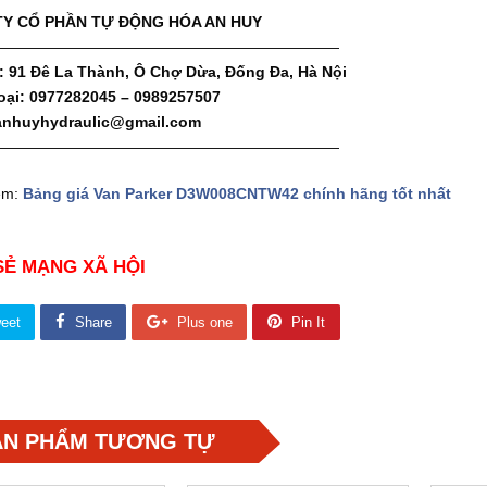
Y CỔ PHẦN TỰ ĐỘNG HÓA AN HUY
———————————————————————
 : 91 Đê La Thành, Ô Chợ Dừa, Đống Đa, Hà Nội
oại: 0977282045 – 0989257507
 anhuyhydraulic@gmail.com
———————————————————————
êm:
Bảng giá Van Parker D3W008CNTW42 chính hãng tốt nhất
SẺ MẠNG XÃ HỘI
eet
Share
Plus one
Pin It
ẢN PHẨM TƯƠNG TỰ