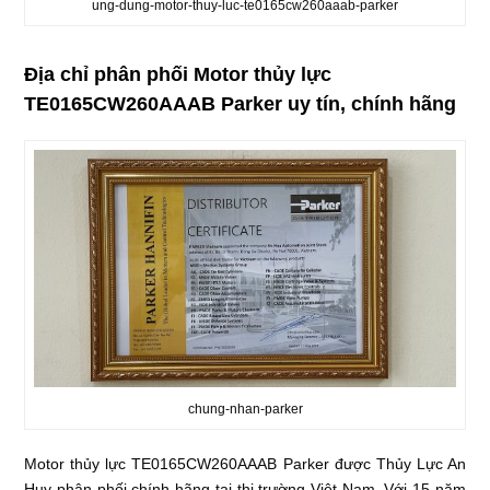
ung-dung-motor-thuy-luc-te0165cw260aaab-parker
Địa chỉ phân phối Motor thủy lực
TE0165CW260AAAB Parker uy tín, chính hãng
chung-nhan-parker
Motor thủy lực TE0165CW260AAAB Parker được Thủy Lực An
Huy phân phối chính hãng tại thị trường Việt Nam. Với 15 năm