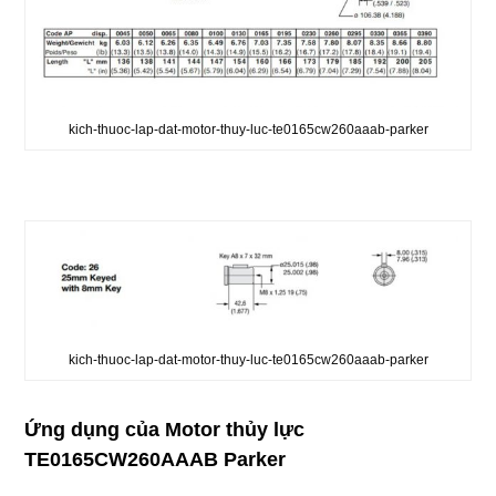
kich-thuoc-lap-dat-motor-thuy-luc-te0165cw260aaab-parker
kich-thuoc-lap-dat-motor-thuy-luc-te0165cw260aaab-parker
Ứng dụng của Motor thủy lực
TE0165CW260AAAB Parker