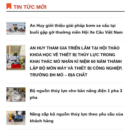
TIN TỨC MỚI
An Huy giới thiệu giải pháp bơm xe cẩu tại
buổi gặp gỡ thường niên Hội Xe Cẩu Việt Nam
AN HUY THAM GIA TRIỂN LÃM TẠI HỘI THẢO
KHOA HỌC VỀ THIẾT BỊ THỦY LỰC TRONG
KHAI THÁC MỎ NHÂN KỈ NIỆM 60 NĂM THÀNH
LẬP BỘ MÔN MÁY VÀ THIẾT BỊ CÔNG NGHIỆP,
TRƯỜNG ĐH MỎ – ĐỊA CHẤT
Bộ nguồn thủy lực cho bàn nâng điện 1 pha 3
pha
Nâng cấp bộ nguồn thủy lực theo yêu cầu của
khách hàng