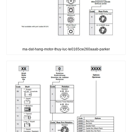
ma-dat-hang-motor-thuy-luc-te0165cw260aaab-parker