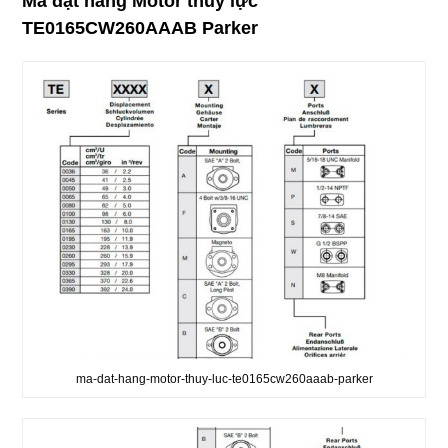
Mã đặt hàng Motor thủy lực
TE0165CW260AAAB Parker
ma-dat-hang-motor-thuy-luc-te0165cw260aaab-parker