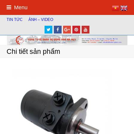
Menu
TIN TỨC
ẢNH – VIDEO
Twitter
Facebook
Google
Pinterest
Youtube
Plus
Chi tiết sản phẩm