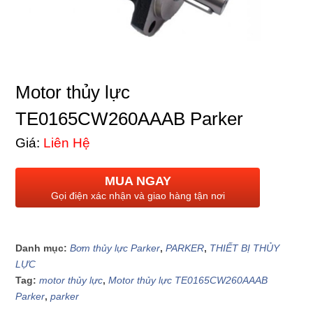
Motor thủy lực
TE0165CW260AAAB Parker
Giá:
Liên Hệ
MUA NGAY
Gọi điện xác nhận và giao hàng tận nơi
Danh mục:
Bơm thủy lực Parker
,
PARKER
,
THIẾT BỊ THỦY
LỰC
Tag:
motor thủy lực
,
Motor thủy lực TE0165CW260AAAB
Parker
,
parker