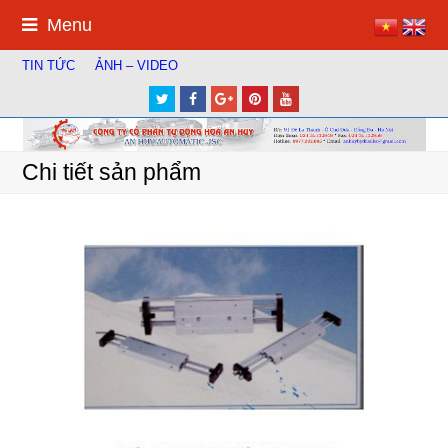
Menu
TIN TỨC
ẢNH – VIDEO
Twitter
Facebook
Google
Pinterest
Youtube
Plus
Chi tiết sản phẩm