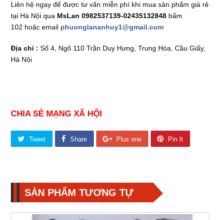
Liên hệ ngay để được tư vấn miễn phí khi mua sản phẩm
giá rẻ
tại Hà Nội qua
MsLan 0982537139-02435132848
bấm
102
hoặc email
phuonglananhuy1@gmail.com
Địa chỉ :
Số 4, Ngõ 110 Trần Duy Hưng, Trung Hòa, Cầu Giấy,
Hà Nội
CHIA SẺ MẠNG XÃ HỘI
Tweet
Share
Plus one
Pin It
SẢN PHẨM TƯƠNG TỰ