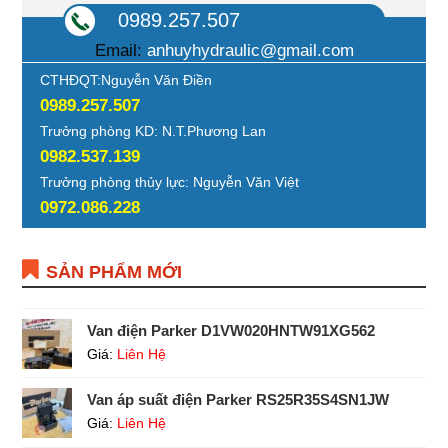
0989.257.507
Email:
anhuyhydraulic@gmail.com
CTHĐQT:Nguyễn Văn Điền
0989.257.507
Trưởng phòng KD: N.T.Phương Lan
0982.537.139
Trưởng phòng thủy lực: Nguyễn Văn Việt
0972.086.228
SẢN PHẨM MỚI
Van điện Parker D1VW020HNTW91XG562
Giá:
Liên Hệ
Van áp suất điện Parker RS25R35S4SN1JW
Giá:
Liên Hệ