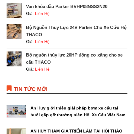
Van khóa dầu Parker BVHP08NSS2N20
Giá:
Liên Hệ
Bộ Nguồn Thủy Lực 24V Parker Cho Xe Cứu Hộ
THACO
Giá:
Liên Hệ
Bộ nguồn thủy lực 20HP động cơ xăng cho xe
cẩu THACO
Giá:
Liên Hệ
TIN TỨC MỚI
An Huy giới thiệu giải pháp bơm xe cẩu tại
buổi gặp gỡ thường niên Hội Xe Cẩu Việt Nam
AN HUY THAM GIA TRIỂN LÃM TẠI HỘI THẢO