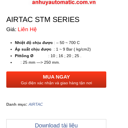
AIRTAC STM SERIES
Giá:
Liên Hệ
Nhiệt độ chịu được
: – 50 ~ 700 C
Áp suất chịu được
: 1 ~ 9 Bar ( kg/cm2)
Pittông Ø
: 10 ; 16 ; 20 ; 25 .
: 25 mm —> 250 mm.
MUA NGAY
Gọi điện xác nhận và giao hàng tận nơi
Danh mục:
AIRTAC
Download tài liệu