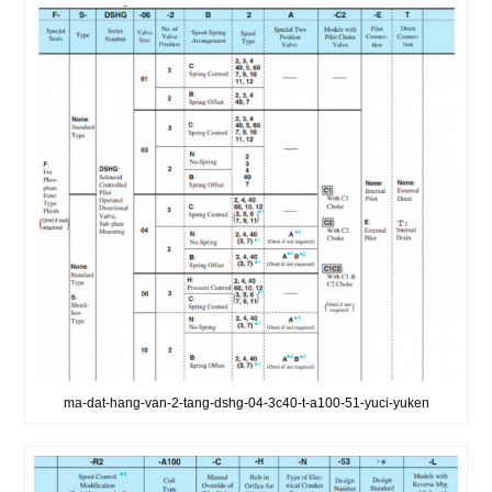
ma-dat-hang-van-2-tang-dshg-04-3c40-t-a100-51-yuci-yuken