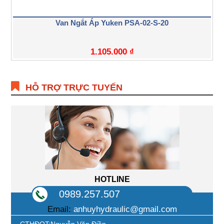
Van Ngắt Áp Yuken PSA-02-S-20
1.105.000
₫
HỖ TRỢ TRỰC TUYẾN
HOTLINE
0989.257.507
Email:
anhuyhydraulic@gmail.com
CTHĐQT:Nguyễn Văn Điền