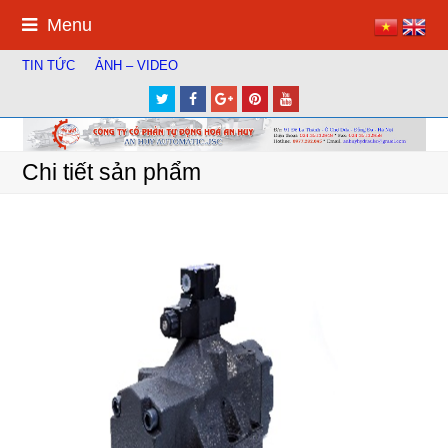
Menu
TIN TỨC
ẢNH – VIDEO
Twitter
Facebook
Google
Pinterest
Youtube
Plus
Chi tiết sản phẩm