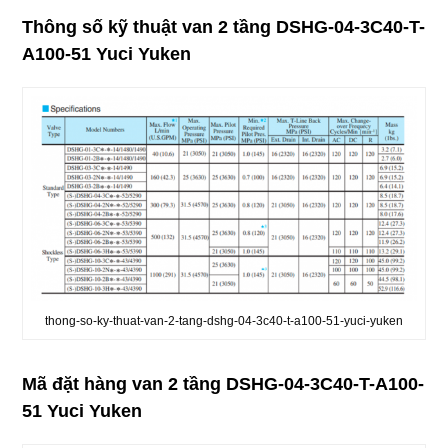
Thông số kỹ thuật v
an 2 tầng DSHG-04-3C40-T-
A100-51 Yuci Yuken
thong-so-ky-thuat-van-2-tang-dshg-04-3c40-t-a100-51-yuci-yuken
Mã đặt hàng v
an 2 tầng DSHG-04-3C40-T-A100-
51 Yuci Yuken