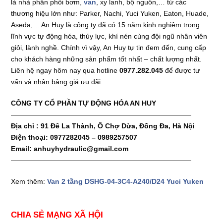
là nhà phân phối bơm,
van
, xy lanh, bộ nguồn,… từ các
thương hiệu lớn như: Parker, Nachi, Yuci Yuken, Eaton, Huade,
Aseda,… An Huy là công ty đã có 15 năm kinh nghiệm trong
lĩnh vực tự động hóa, thủy lực, khí nén cùng đội ngũ nhân viên
giỏi, lành nghề. Chính vì vậy, An Huy tự tin đem đến, cung cấp
cho khách hàng những sản phẩm tốt nhất – chất lượng nhất.
Liên hệ ngay hôm nay qua hotline
0977.282.045
để được tư
vấn và nhận bảng giá ưu đãi.
CÔNG TY CỔ PHẦN TỰ ĐỘNG HÓA AN HUY
——————————————————————————
Địa chỉ : 91 Đê La Thành, Ô Chợ Dừa, Đống Đa, Hà Nội
Điện thoại: 0977282045 – 0989257507
Email: anhuyhydraulic@gmail.com
——————————————————————————
Xem thêm:
Van 2 tầng DSHG-04-3C4-A240/D24 Yuci Yuken
CHIA SẺ MẠNG XÃ HỘI