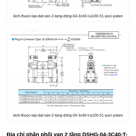
kich-thuoc-lap-dat-van-2-tang-dshg-04-3c40-t-a100-51-yuci-yuken
kich-thuoc-lap-dat-van-2-tang-dshg-04-3c40-t-a100-51-yuci-yuken
Địa chỉ phân phối v
an 2 tầng DSHG-04-3C40-T-