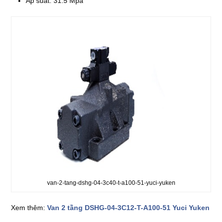
Áp suất: 31.5 Mpa
van-2-tang-dshg-04-3c40-t-a100-51-yuci-yuken
Xem thêm:
Van 2 tầng DSHG-04-3C12-T-A100-51 Yuci Yuken