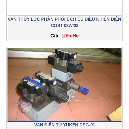
VAN THỦY LỰC PHÂN PHỐI 1 CHIỀU ĐIỀU KHIỂN ĐIỆN
CDST-03W/03
Giá:
Liên Hệ
VAN ĐIỆN TỪ YUKEN DSG-01