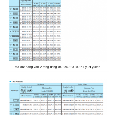
ma-dat-hang-van-2-tang-dshg-04-3c40-t-a100-51-yuci-yuken