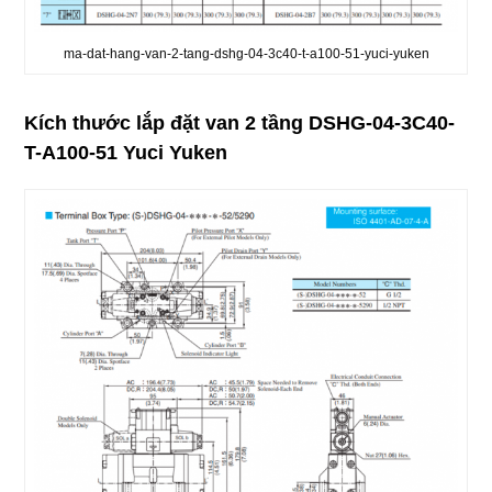
ma-dat-hang-van-2-tang-dshg-04-3c40-t-a100-51-yuci-yuken
Kích thước lắp đặt v
an 2 tầng DSHG-04-3C40-
T-A100-51 Yuci Yuken