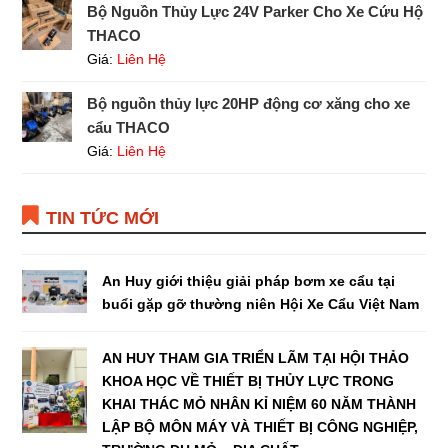
Bộ Nguồn Thủy Lực 24V Parker Cho Xe Cứu Hộ
THACO
Giá:
Liên Hệ
Bộ nguồn thủy lực 20HP động cơ xăng cho xe
cẩu THACO
Giá:
Liên Hệ
TIN TỨC MỚI
An Huy giới thiệu giải pháp bơm xe cẩu tại
buổi gặp gỡ thường niên Hội Xe Cẩu Việt Nam
AN HUY THAM GIA TRIỂN LÃM TẠI HỘI THẢO
KHOA HỌC VỀ THIẾT BỊ THỦY LỰC TRONG
KHAI THÁC MỎ NHÂN KỈ NIỆM 60 NĂM THÀNH
LẬP BỘ MÔN MÁY VÀ THIẾT BỊ CÔNG NGHIỆP,