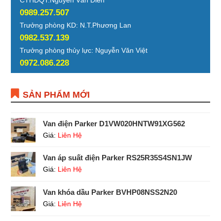
0989.257.507
Trưởng phòng KD: N.T.Phương Lan
0982.537.139
Trưởng phòng thủy lực: Nguyễn Văn Việt
0972.086.228
SẢN PHẨM MỚI
Van điện Parker D1VW020HNTW91XG562
Giá:
Liên Hệ
Van áp suất điện Parker RS25R35S4SN1JW
Giá:
Liên Hệ
Van khóa dầu Parker BVHP08NSS2N20
Giá:
Liên Hệ