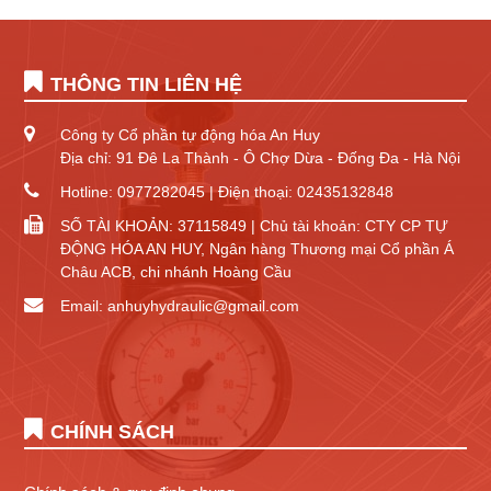
THÔNG TIN LIÊN HỆ
Công ty Cổ phần tự động hóa An Huy
Địa chỉ: 91 Đê La Thành - Ô Chợ Dừa - Đống Đa - Hà Nội
Hotline: 0977282045 | Điện thoại: 02435132848
SỐ TÀI KHOẢN: 37115849 | Chủ tài khoản: CTY CP TỰ
ĐỘNG HÓA AN HUY, Ngân hàng Thương mại Cổ phần Á
Châu ACB, chi nhánh Hoàng Cầu
Email: anhuyhydraulic@gmail.com
CHÍNH SÁCH