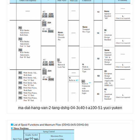
ma-dat-hang-van-2-tang-dshg-04-3c40-t-a100-51-yuci-yuken