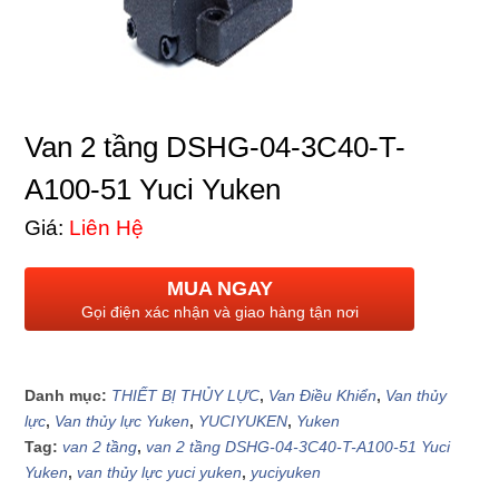
Van 2 tầng DSHG-04-3C40-T-
A100-51 Yuci Yuken
Giá:
Liên Hệ
MUA NGAY
Gọi điện xác nhận và giao hàng tận nơi
Danh mục:
THIẾT BỊ THỦY LỰC
,
Van Điều Khiển
,
Van thủy
lực
,
Van thủy lực Yuken
,
YUCIYUKEN
,
Yuken
Tag:
van 2 tầng
,
van 2 tầng DSHG-04-3C40-T-A100-51 Yuci
Yuken
,
van thủy lực yuci yuken
,
yuciyuken