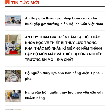
TIN TỨC MỚI
An Huy giới thiệu giải pháp bơm xe cẩu tại
buổi gặp gỡ thường niên Hội Xe Cẩu Việt Nam
AN HUY THAM GIA TRIỂN LÃM TẠI HỘI THẢO
KHOA HỌC VỀ THIẾT BỊ THỦY LỰC TRONG
KHAI THÁC MỎ NHÂN KỈ NIỆM 60 NĂM THÀNH
LẬP BỘ MÔN MÁY VÀ THIẾT BỊ CÔNG NGHIỆP,
TRƯỜNG ĐH MỎ – ĐỊA CHẤT
Bộ nguồn thủy lực cho bàn nâng điện 1 pha 3
pha
Nâng cấp bộ nguồn thủy lực theo yêu cầu của
khách hàng