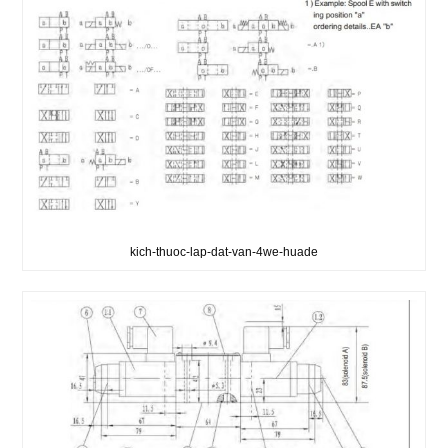
kich-thuoc-lap-dat-van-4we-huade