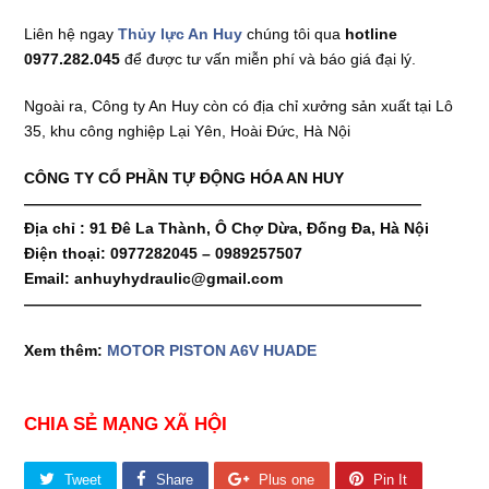
Liên hệ ngay
Thủy lực An Huy
chúng tôi qua
hotline
0977.282.045
để được tư vấn miễn phí và báo giá đại lý.
Ngoài ra, Công ty An Huy còn có địa chỉ xưởng sản xuất tại Lô
35, khu công nghiệp Lại Yên, Hoài Đức, Hà Nội
CÔNG TY CỔ PHẦN TỰ ĐỘNG HÓA AN HUY
——————————————————————————
Địa chỉ : 91 Đê La Thành, Ô Chợ Dừa, Đống Đa, Hà Nội
Điện thoại: 0977282045 – 0989257507
Email: anhuyhydraulic@gmail.com
——————————————————————————
Xem thêm:
MOTOR PISTON A6V HUADE
CHIA SẺ MẠNG XÃ HỘI
Tweet
Share
Plus one
Pin It