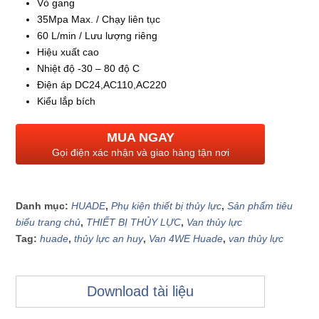
Vỏ gang
35Mpa Max. / Chạy liên tục
60 L/min / Lưu lượng riêng
Hiệu xuất cao
Nhiệt độ -30 – 80 độ C
Điện áp DC24,AC110,AC220
Kiểu lắp bích
MUA NGAY
Gọi điện xác nhận và giao hàng tận nơi
Danh mục:
HUADE
,
Phụ kiện thiết bị thủy lực
,
Sản phẩm tiêu
biểu trang chủ
,
THIẾT BỊ THỦY LỰC
,
Van thủy lực
Tag:
huade
,
thủy lực an huy
,
Van 4WE Huade
,
van thủy lực
Download tài liệu