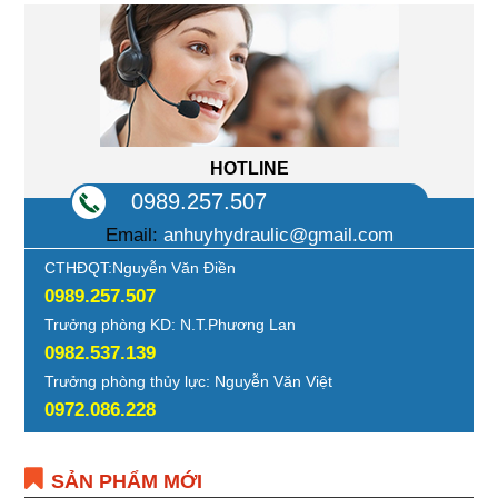
HOTLINE
0989.257.507
Email:
anhuyhydraulic@gmail.com
CTHĐQT:Nguyễn Văn Điền
0989.257.507
Trưởng phòng KD: N.T.Phương Lan
0982.537.139
Trưởng phòng thủy lực: Nguyễn Văn Việt
0972.086.228
SẢN PHẨM MỚI