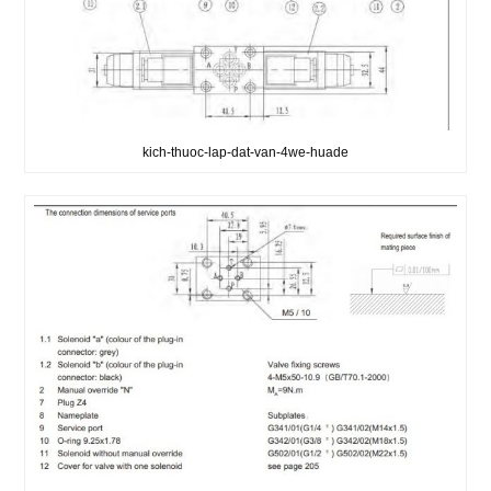
kich-thuoc-lap-dat-van-4we-huade