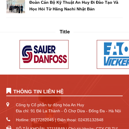
Đoàn Cán Bộ Kỹ Thuật An Huy Đi Đào Tạo Và
Học Hỏi Từ Hãng Nachi Nhật Bản
Title
THÔNG TIN LIÊN HỆ
Công ty Cổ phần tự động hóa An Huy
Địa chỉ: 91 Đê La Thành - Ô Chợ Dừa - Đống Đa - Hà Nội
Hotline: 0977282045 | Điện thoại: 02435132848
SỐ TÀI KHOẢN: 37115849 | Chủ tài khoản: CTY CP TỰ