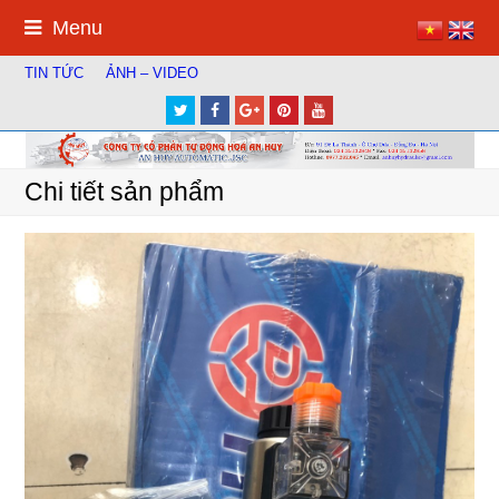
Menu
TIN TỨC
ẢNH – VIDEO
Twitter
Facebook
Google
Pinterest
Youtube
Plus
Chi tiết sản phẩm