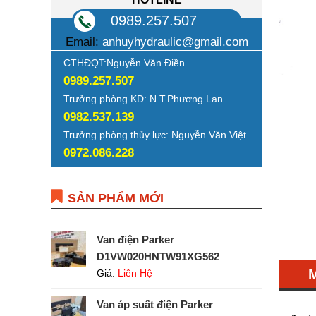
0989.257.507
Email:
anhuyhydraulic@gmail.com
CTHĐQT:Nguyễn Văn Điền
0989.257.507
Trưởng phòng KD: N.T.Phương Lan
0982.537.139
Trưởng phòng thủy lực: Nguyễn Văn Việt
0972.086.228
SẢN PHẨM MỚI
Van điện Parker
D1VW020HNTW91XG562
Giá:
Liên Hệ
Van áp suất điện Parker