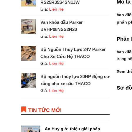
Mô tả
RS25R35S4SN1JW
Giá:
Liên Hệ
Van điề
Van khóa dầu Parker
phân ph
BVHP08NSS2N20
Giá:
Liên Hệ
Phân 
Bộ Nguồn Thủy Lực 24V Parker
Van điề
Cho Xe Cứu Hộ THACO
trong h
Giá:
Liên Hệ
Xem th
Bộ nguồn thủy lực 20HP động cơ
xăng cho xe cẩu THACO
Sơ đồ
Giá:
Liên Hệ
TIN TỨC MỚI
An Huy giới thiệu giải pháp