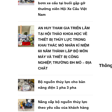
bơm xe cẩu tại buổi gặp gỡ
thường niên Hội Xe Cẩu Việt
Nam
AN HUY THAM GIA TRIỂN LÃM
TẠI HỘI THẢO KHOA HỌC VỀ
THIẾT BỊ THỦY LỰC TRONG
KHAI THÁC MỎ NHÂN KỈ NIỆM
60 NĂM THÀNH LẬP BỘ MÔN
MÁY VÀ THIẾT BỊ CÔNG
NGHIỆP, TRƯỜNG ĐH MỎ – ĐỊA
Thông
CHẤT
Bộ nguồn thủy lực cho bàn
nâng điện 1 pha 3 pha
Nâng cấp bộ nguồn thủy lực
theo yêu cầu của khách hàng