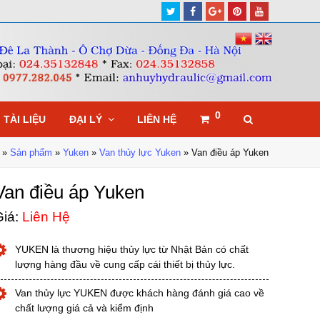
Twitter
Facebook
Google
Pinterest
Youtube
Plus
0
TÀI LIỆU
ĐẠI LÝ
LIÊN HỆ
»
Sản phẩm
»
Yuken
»
Van thủy lực Yuken
»
Van điều áp Yuken
Van điều áp Yuken
iá:
Liên Hệ
YUKEN là thương hiệu thủy lực từ Nhật Bản có chất
lượng hàng đầu về cung cấp cái thiết bị thủy lực.
Van thủy lực YUKEN được khách hàng đánh giá cao về
chất lượng giá cả và kiểm định