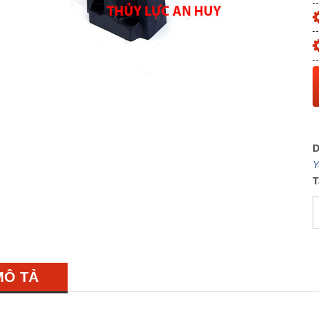
D
Y
T
MÔ TẢ