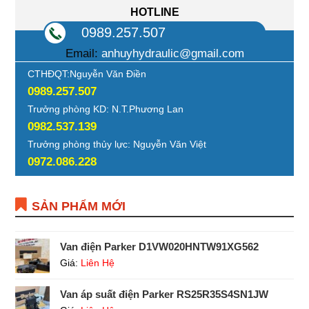
HOTLINE
0989.257.507
Email:
anhuyhydraulic@gmail.com
CTHĐQT:Nguyễn Văn Điền
0989.257.507
Trưởng phòng KD: N.T.Phương Lan
0982.537.139
Trưởng phòng thủy lực: Nguyễn Văn Việt
0972.086.228
SẢN PHẨM MỚI
Van điện Parker D1VW020HNTW91XG562
Giá:
Liên Hệ
Van áp suất điện Parker RS25R35S4SN1JW