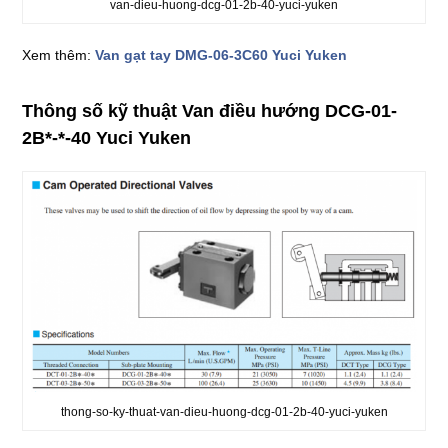
van-dieu-huong-dcg-01-2b-40-yuci-yuken
Xem thêm:
Van gạt tay DMG-06-3C60 Yuci Yuken
Thông số kỹ thuật Van điều hướng DCG-01-
2B*-*-40 Yuci Yuken
thong-so-ky-thuat-van-dieu-huong-dcg-01-2b-40-yuci-yuken