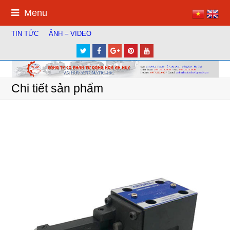
Menu
TIN TỨC
ẢNH – VIDEO
Twitter
Facebook
Google
Pinterest
Youtube
Plus
Chi tiết sản phẩm