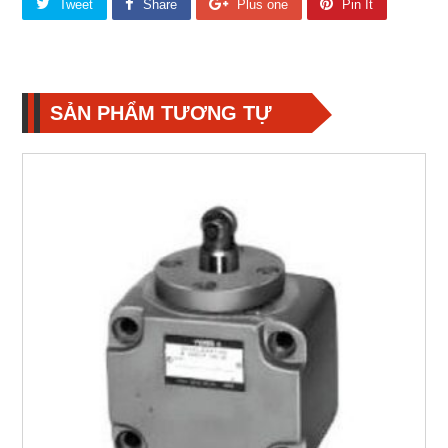
Tweet
Share
Plus one
Pin It
SẢN PHẨM TƯƠNG TỰ