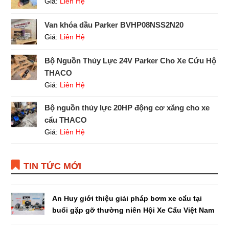
Giá:
Liên Hệ
Van khóa dầu Parker BVHP08NSS2N20
Giá:
Liên Hệ
Bộ Nguồn Thủy Lực 24V Parker Cho Xe Cứu Hộ
THACO
Giá:
Liên Hệ
Bộ nguồn thủy lực 20HP động cơ xăng cho xe
cẩu THACO
Giá:
Liên Hệ
TIN TỨC MỚI
An Huy giới thiệu giải pháp bơm xe cẩu tại
buổi gặp gỡ thường niên Hội Xe Cẩu Việt Nam