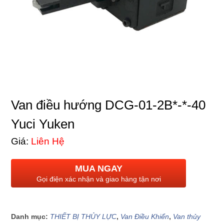
Van điều hướng DCG-01-2B*-*-40
Yuci Yuken
Giá:
Liên Hệ
MUA NGAY
Gọi điện xác nhận và giao hàng tận nơi
Danh mục:
THIẾT BỊ THỦY LỰC
,
Van Điều Khiển
,
Van thủy