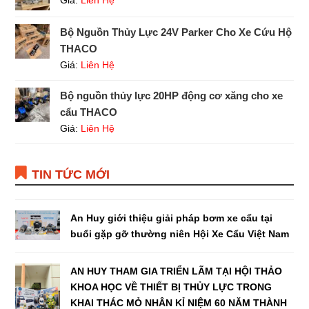
Bộ Nguồn Thủy Lực 24V Parker Cho Xe Cứu Hộ
THACO
Giá:
Liên Hệ
Bộ nguồn thủy lực 20HP động cơ xăng cho xe
cẩu THACO
Giá:
Liên Hệ
TIN TỨC MỚI
An Huy giới thiệu giải pháp bơm xe cẩu tại
buổi gặp gỡ thường niên Hội Xe Cẩu Việt Nam
AN HUY THAM GIA TRIỂN LÃM TẠI HỘI THẢO
KHOA HỌC VỀ THIẾT BỊ THỦY LỰC TRONG
KHAI THÁC MỎ NHÂN KỈ NIỆM 60 NĂM THÀNH