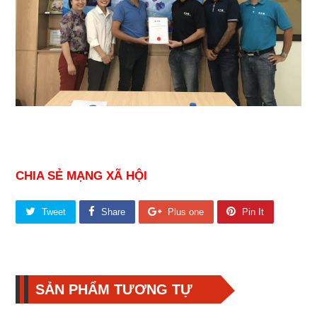
CHIA SẺ MẠNG XÃ HỘI
Tweet
Share
Plus one
Pin It
SẢN PHẨM TƯƠNG TỰ