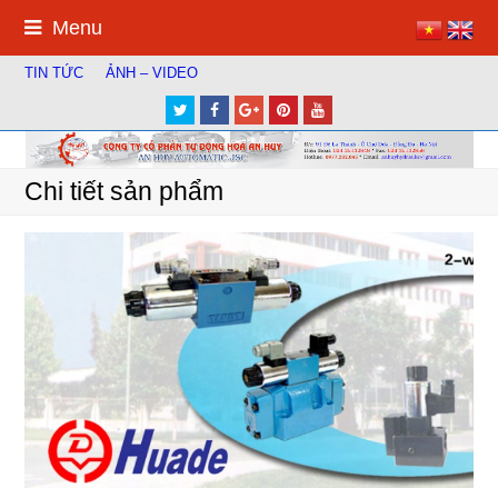
Menu
TIN TỨC
ẢNH – VIDEO
Twitter
Facebook
Google
Pinterest
Youtube
Plus
Chi tiết sản phẩm