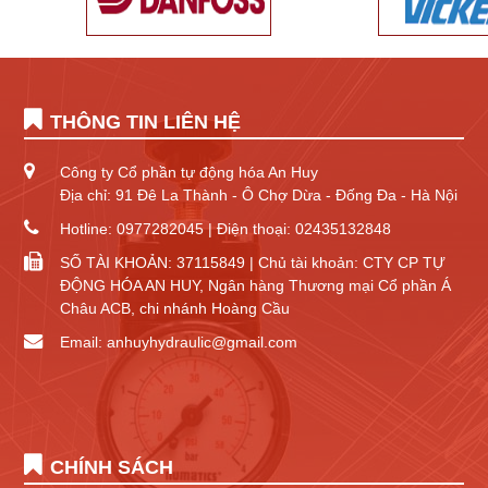
THÔNG TIN LIÊN HỆ
Công ty Cổ phần tự động hóa An Huy
Địa chỉ: 91 Đê La Thành - Ô Chợ Dừa - Đống Đa - Hà Nội
Hotline: 0977282045 | Điện thoại: 02435132848
SỐ TÀI KHOẢN: 37115849 | Chủ tài khoản: CTY CP TỰ
ĐỘNG HÓA AN HUY, Ngân hàng Thương mại Cổ phần Á
Châu ACB, chi nhánh Hoàng Cầu
Email: anhuyhydraulic@gmail.com
CHÍNH SÁCH