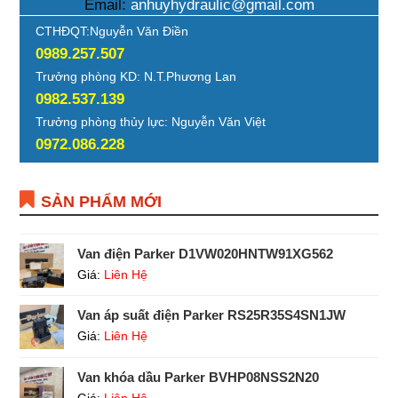
Email:
anhuyhydraulic@gmail.com
CTHĐQT:Nguyễn Văn Điền
0989.257.507
Trưởng phòng KD: N.T.Phương Lan
0982.537.139
Trưởng phòng thủy lực: Nguyễn Văn Việt
0972.086.228
SẢN PHẨM MỚI
Van điện Parker D1VW020HNTW91XG562
Giá:
Liên Hệ
Van áp suất điện Parker RS25R35S4SN1JW
Giá:
Liên Hệ
Van khóa dầu Parker BVHP08NSS2N20
Giá:
Liên Hệ