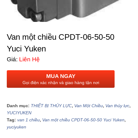
Van một chiều CPDT-06-50-50
Yuci Yuken
Giá:
Liên Hệ
MUA NGAY
Gọi điện xác nhận và giao hàng tận nơi
Danh mục:
THIẾT BỊ THỦY LỰC
,
Van Một Chiều
,
Van thủy lực
,
YUCIYUKEN
Tag:
van 1 chiều
,
Van một chiều CPDT-06-50-50 Yuci Yuken
,
yuciyuken