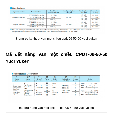
thong-so-ky-thuat-van-mot-chieu-cpdt-06-50-50-yuci-yuken
Mã đặt hàng van một chiều CPDT-06-50-50
Yuci Yuken
ma-dat-hang-van-mot-chieu-cpdt-06-50-50-yuci-yuken