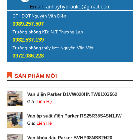
Email:
anhuyhydraulic@gmail.com
CTHĐQT:Nguyễn Văn Điền
0989.257.507
Trưởng phòng KD: N.T.Phương Lan
0982.537.139
Trưởng phòng thủy lực: Nguyễn Văn Việt
0972.086.228
SẢN PHẨM MỚI
Van điện Parker D1VW020HNTW91XG562
Giá:
Liên Hệ
Van áp suất điện Parker RS25R35S4SN1JW
Giá:
Liên Hệ
Van khóa dầu Parker BVHP08NSS2N20