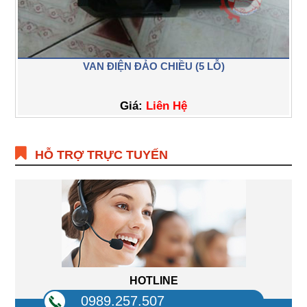
VAN ĐIỆN ĐẢO CHIỀU (5 LỖ)
Giá:
Liên Hệ
HỖ TRỢ TRỰC TUYẾN
HOTLINE
0989.257.507