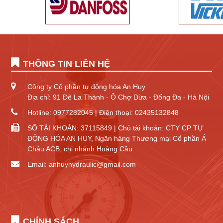
THÔNG TIN LIÊN HỆ
Công ty Cổ phần tự động hóa An Huy
Địa chỉ: 91 Đê La Thành - Ô Chợ Dừa - Đống Đa - Hà Nội
Hotline: 0977282045 | Điện thoại: 02435132848
SỐ TÀI KHOẢN: 37115849 | Chủ tài khoản: CTY CP TỰ
ĐỘNG HÓA AN HUY, Ngân hàng Thương mại Cổ phần Á
Châu ACB, chi nhánh Hoàng Cầu
Email: anhuyhydraulic@gmail.com
CHÍNH SÁCH