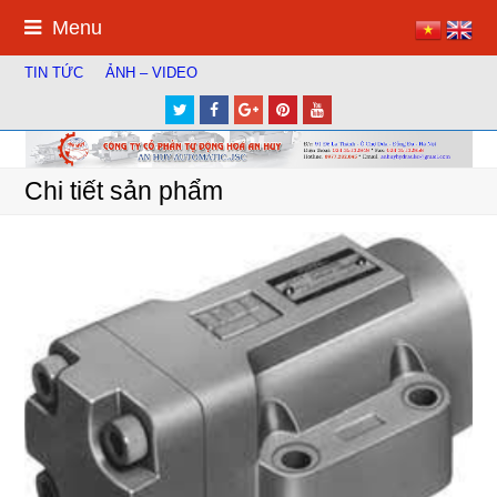
Menu
TIN TỨC
ẢNH – VIDEO
Twitter
Facebook
Google
Pinterest
Youtube
Plus
Chi tiết sản phẩm