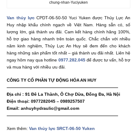
chung-nhan-Yuciyuken
Van thủy lực
CPDT-06-50-50 Yuci Yuken được Thủy Lực An
Huy nhập khẩu chính ngạch về Việt Nam. Hàng sẵn có, số
lượng lớn, giá thành ưu đãi. Cam kết hàng chính hãng 100%,
hỗ trợ giao hàng nhanh trên toàn quốc. Chắc chắn với nhiều
năm kinh nghiệm, Thủy Lực An Huy sẽ đem đến cho khách
hàng những sản phẩm tốt nhất – giá thành ưu đãi nhất. Liên hệ
ngay hôm nay qua hotline
0977.282.045
để được tư vấn, hỗ trợ
và mua hàng với nhiều ưu đãi.
CÔNG TY CỔ PHẦN TỰ ĐỘNG HÓA AN HUY
——————————————————————————
Địa chỉ : 91 Đê La Thành, Ô Chợ Dừa, Đống Đa, Hà Nội
Điện thoại: 0977282045 – 0989257507
Email: anhuyhydraulic@gmail.com
——————————————————————————
Xem thêm:
Van thủy lực SRCT-06-50 Yuken