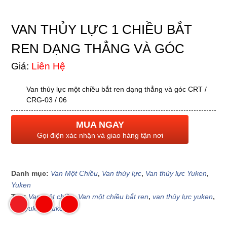
VAN THỦY LỰC 1 CHIỀU BẮT
REN DẠNG THẲNG VÀ GÓC
Giá:
Liên Hệ
Van thủy lực một chiều bắt ren dạng thẳng và góc CRT /
CRG-03 / 06
MUA NGAY
Gọi điện xác nhận và giao hàng tận nơi
Danh mục:
Van Một Chiều
,
Van thủy lực
,
Van thủy lực Yuken
,
Yuken
Tag:
Van một chiều
,
Van một chiều bắt ren
,
van thủy lực yuken
,
van yuken
,
yuken