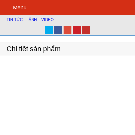
Menu
TIN TỨC
ẢNH – VIDEO
Twitter
Facebook
Google
Pinterest
Youtube
Plus
Chi tiết sản phẩm