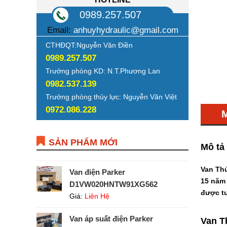
0989.257.507
Email:
anhuyhydraulic@gmail.com
CTHĐQT:Nguyễn Văn Điền
0989.257.507
Trưởng phòng KD: N.T.Phương Lan
0982.537.139
Trưởng phòng thủy lực: Nguyễn Văn Việt
0972.086.228
SẢN PHẨM MỚI
Mô tả
Van Th
Van điện Parker
15 năm 
D1VW020HNTW91XG562
được tư
Giá:
Liên Hệ
Van áp suất điện Parker
Van T