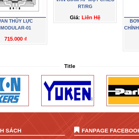
RT/RG
Giá:
Liên Hệ
VAN THỦY LỰC
BƠM
MODULAR-01
CHỈN
715.000
₫
Title
NH SÁCH
FANPAGE FACEBOO