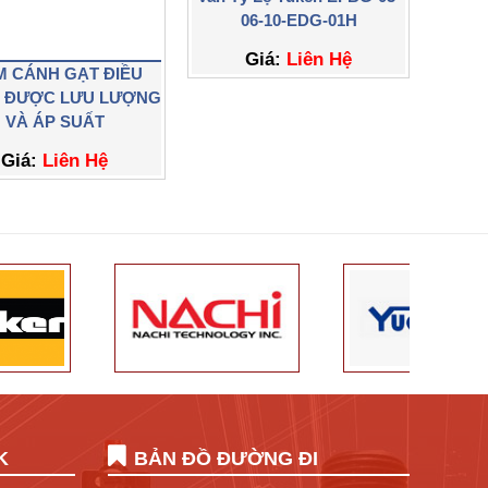
06-10-EDG-01H
Giá:
Liên Hệ
 CÁNH GẠT ĐIỀU
H ĐƯỢC LƯU LƯỢNG
VÀ ÁP SUẤT
Giá:
Liên Hệ
K
BẢN ĐỒ ĐƯỜNG ĐI