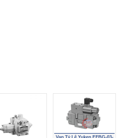
Van Tỷ Lệ Yuken EFBG-03-