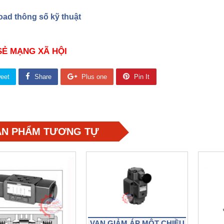
ad thông số kỹ thuật
SẺ MẠNG XÃ HỘI
eet
Share
Plus one
Pin It
ẢN PHẨM TƯƠNG TỰ
VAN GIẢM ÁP MỘT CHIỀU