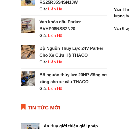
RS25R35S4SN1JW
Giá:
Liên Hệ
Van Th
lượng hà
Van khóa dầu Parker
Van thủ
BVHP08NSS2N20
Giá:
Liên Hệ
Bộ Nguồn Thủy Lực 24V Parker
Cho Xe Cứu Hộ THACO
Giá:
Liên Hệ
Bộ nguồn thủy lực 20HP động cơ
xăng cho xe cẩu THACO
Giá:
Liên Hệ
TIN TỨC MỚI
An Huy giới thiệu giải pháp