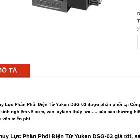
D
T
y
MÔ TẢ
ủy Lực Phân Phối Điện Từ Yuken DSG-03
được phân phối tại Côn
kinh nghiệm về bơm, van, xylanh thủy lực….. của các thương hiệ
 vấn miễn phí.
hủy Lực Phân Phối Điện Từ Yuken DSG-03
giá tốt, 