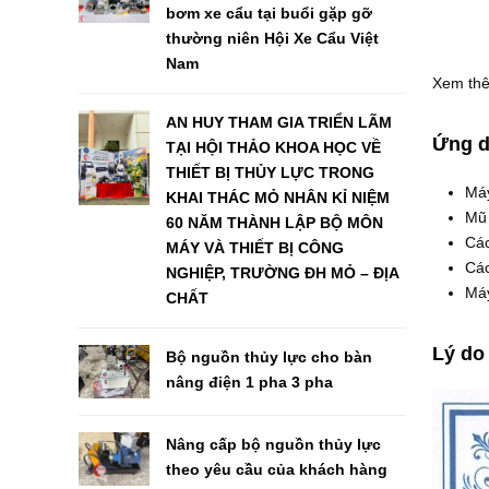
bơm xe cẩu tại buổi gặp gỡ
thường niên Hội Xe Cẩu Việt
Nam
Xem th
AN HUY THAM GIA TRIỂN LÃM
Ứng 
TẠI HỘI THẢO KHOA HỌC VỀ
THIẾT BỊ THỦY LỰC TRONG
Má
KHAI THÁC MỎ NHÂN KỈ NIỆM
Mũ
60 NĂM THÀNH LẬP BỘ MÔN
Cá
MÁY VÀ THIẾT BỊ CÔNG
Cá
NGHIỆP, TRƯỜNG ĐH MỎ – ĐỊA
Má
CHẤT
Lý do
Bộ nguồn thủy lực cho bàn
nâng điện 1 pha 3 pha
Nâng cấp bộ nguồn thủy lực
theo yêu cầu của khách hàng