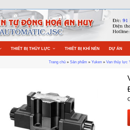
THIẾT BỊ THỦY LỰC
THIẾT BỊ KHÍ NÉN
DỰ ÁN
Trang chủ
»
Sản phẩm
»
Yuken
»
Van thủy lực
G