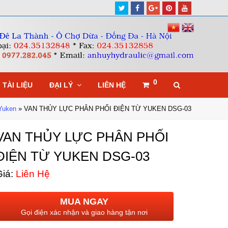
Twitter
Facebook
Google
Pinterest
Youtube
Plus
0
TÀI LIỆU
ĐẠI LÝ
LIÊN HỆ
 Yuken
»
VAN THỦY LỰC PHÂN PHỐI ĐIỆN TỪ YUKEN DSG-03
VAN THỦY LỰC PHÂN PHỐI
ĐIỆN TỪ YUKEN DSG-03
iá:
Liên Hệ
MUA NGAY
Gọi điện xác nhận và giao hàng tận nơi