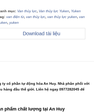
anh mục:
Van thủy lực
,
Van thủy lực Yuken
,
Yuken
ag:
van điện từ
,
van thủy lực
,
van thủy lực yuken
,
van
uken
,
yuken
Download tài liệu
g ty cổ phần tự động hóa An Huy. Nhà phân phối với
u hàng đầu thế giới. Liên hệ ngay 0977282045 để
sản phẩm chất lượng tại An Huy