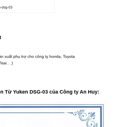
u-dsg-03
3
sản xuất phụ trợ cho công ty honda, Toyota
Visai….)
ện Từ Yuken DSG-03
của Công ty An Huy: