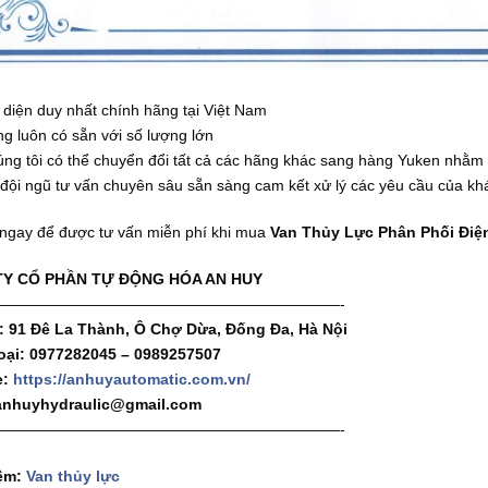
i diện duy nhất chính hãng tại Việt Nam
g luôn có sẵn với số lượng lớn
́ng tôi có thể chuyển đổi tất cả các hãng khác sang hàng Yuken nhằm 
 đội ngũ tư vấn chuyên sâu sẵn sàng cam kết xử lý các yêu cầu của kh
 ngay để được tư vấn miễn phí khi mua
Van Thủy Lực Phân Phối Điệ
Y CỔ PHẦN TỰ ĐỘNG HÓA AN HUY
———————————————————————-
 : 91 Đê La Thành, Ô Chợ Dừa, Đống Đa, Hà Nội
oại: 0977282045 – 0989257507
e:
https://anhuyautomatic.com.vn/
 anhuyhydraulic@gmail.com
———————————————————————-
êm:
Van thủy lực