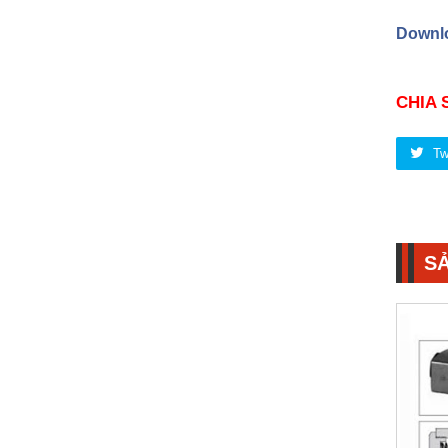
Downlo
CHIA 
Tw
S