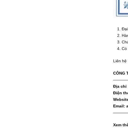
Đạ
Hàn
Chu
Có
Liên hệ
CÔNG T
———
Địa chỉ
Điện th
Websit
Email:
———
Xem th