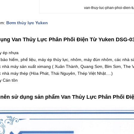
van-thuy-luc-phan-phoi-dien-t
êm:
Bơm thủy lực Yuken
dụng Van Thủy Lực Phân Phối Điện Từ Yuken DSG-0
y ép nhựa
 bảo hiểm, phế liệu, máy ép thủy lực, nhôm, máy đùn nhôm, các nhà 
c nhà máy sản xuất ximang ( Xuân Thành, Quang Sơn, Bỉm Sơn, The 
c nhà máy thép (Hòa Phát, Thái Nguyên, Thép Việt Nhật….)
y Cán tôn
 nên sử dụng sản phẩm
Van Thủy Lực Phân Phối Đi