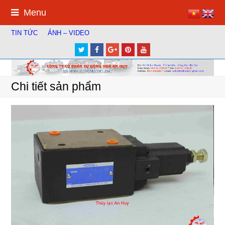
Menu
TIN TỨC
ẢNH – VIDEO
Twitter
Facebook
Google
Pinterest
Youtube
Plus
Chi tiết sản phẩm