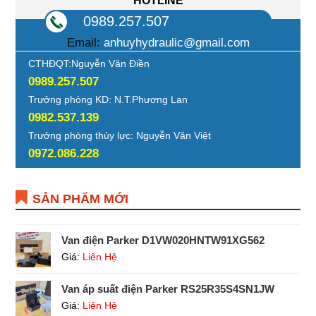
HOTLINE
0989.257.507
Email:
anhuyhydraulic@gmail.com
CTHĐQT:Nguyễn Văn Điền
0989.257.507
Trưởng phòng KD: N.T.Phương Lan
0982.537.139
Trưởng phòng thủy lực: Nguyễn Văn Việt
0972.086.228
SẢN PHẨM MỚI
Van điện Parker D1VW020HNTW91XG562
Giá:
Liên Hệ
Van áp suất điện Parker RS25R35S4SN1JW
Giá:
Liên Hệ