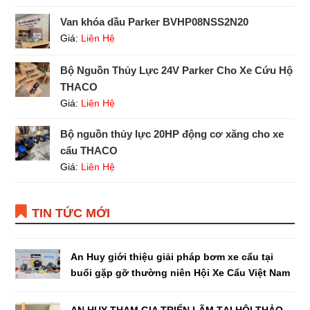
Van khóa dầu Parker BVHP08NSS2N20
Giá:
Liên Hệ
Bộ Nguồn Thủy Lực 24V Parker Cho Xe Cứu Hộ
THACO
Giá:
Liên Hệ
Bộ nguồn thủy lực 20HP động cơ xăng cho xe
cẩu THACO
Giá:
Liên Hệ
TIN TỨC MỚI
An Huy giới thiệu giải pháp bơm xe cẩu tại
buổi gặp gỡ thường niên Hội Xe Cẩu Việt Nam
AN HUY THAM GIA TRIỂN LÃM TẠI HỘI THẢO