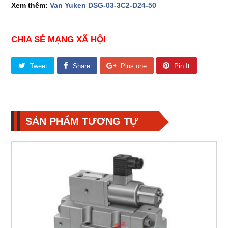
Xem thêm:
Van Yuken DSG-03-3C2-D24-50
CHIA SẺ MẠNG XÃ HỘI
Tweet
Share
Plus one
Pin It
SẢN PHẨM TƯƠNG TỰ