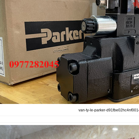
van-ty-le-parker-d91fbe02hc4nf001