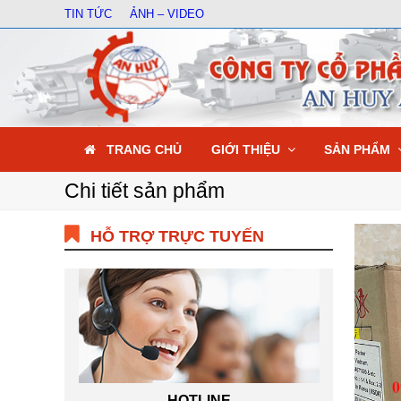
TIN TỨC
ẢNH – VIDEO
TRANG CHỦ
GIỚI THIỆU
SẢN PHẨM
Chi tiết sản phẩm
HỖ TRỢ TRỰC TUYẾN
HOTLINE