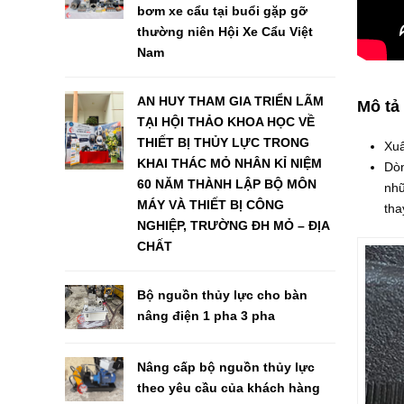
bơm xe cẩu tại buổi gặp gỡ
thường niên Hội Xe Cẩu Việt
Nam
AN HUY THAM GIA TRIỂN LÃM
Mô tả
TẠI HỘI THẢO KHOA HỌC VỀ
THIẾT BỊ THỦY LỰC TRONG
Xuấ
KHAI THÁC MỎ NHÂN KỈ NIỆM
Dòn
60 NĂM THÀNH LẬP BỘ MÔN
nhữ
MÁY VÀ THIẾT BỊ CÔNG
tha
NGHIỆP, TRƯỜNG ĐH MỎ – ĐỊA
CHẤT
Bộ nguồn thủy lực cho bàn
nâng điện 1 pha 3 pha
Nâng cấp bộ nguồn thủy lực
theo yêu cầu của khách hàng