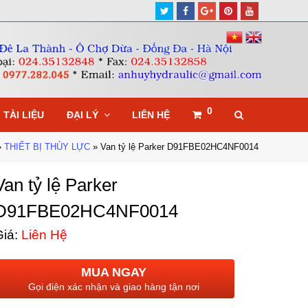
Twitter
Facebook
Google
Pinterest
Youtube
Plus
0
TÀI LIỆU
ĐẠI LÝ
LIÊN HỆ
»
THIẾT BỊ THỦY LỰC
»
Van tỷ lệ Parker D91FBE02HC4NF0014
Van tỷ lệ Parker
D91FBE02HC4NF0014
iá:
Liên Hệ
MUA NGAY
Gọi điện xác nhận và giao hàng tận nơi