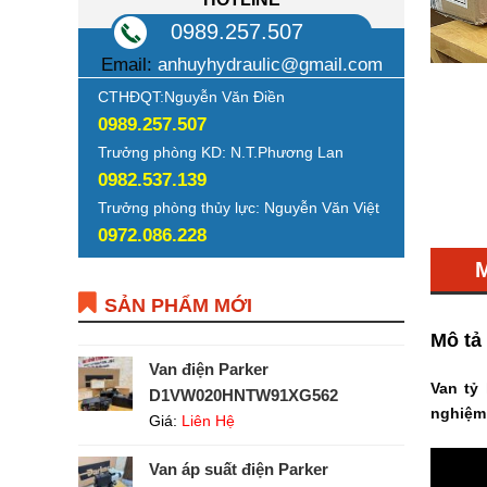
0989.257.507
Email:
anhuyhydraulic@gmail.com
CTHĐQT:Nguyễn Văn Điền
0989.257.507
Trưởng phòng KD: N.T.Phương Lan
0982.537.139
Trưởng phòng thủy lực: Nguyễn Văn Việt
0972.086.228
SẢN PHẨM MỚI
Mô tả
Van điện Parker
Van tỷ
D1VW020HNTW91XG562
nghiệm 
Giá:
Liên Hệ
Van áp suất điện Parker