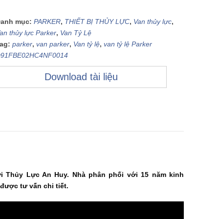
anh mục:
PARKER
,
THIẾT BỊ THỦY LỰC
,
Van thủy lực
,
an thủy lực Parker
,
Van Tỷ Lệ
ag:
parker
,
van parker
,
Van tỷ lệ
,
van tỷ lệ Parker
91FBE02HC4NF0014
Download tài liệu
i Thủy Lực An Huy. Nhà phân phối với 15 năm kinh
được tư vấn chi tiết.