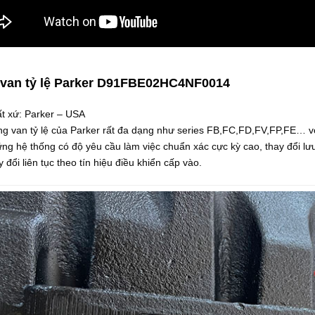
 van tỷ lệ Parker D91FBE02HC4NF0014
t xứ: Parker – USA
g van tỷ lệ của Parker rất đa dạng như series FB,FC,FD,FV,FP,FE… vớ
ng hệ thống có độ yêu cầu làm việc chuẩn xác cực kỳ cao, thay đổi lưu 
y đổi liên tục theo tín hiệu điều khiển cấp vào.