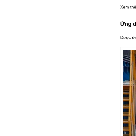
Xem th
Ứng d
Được ứn