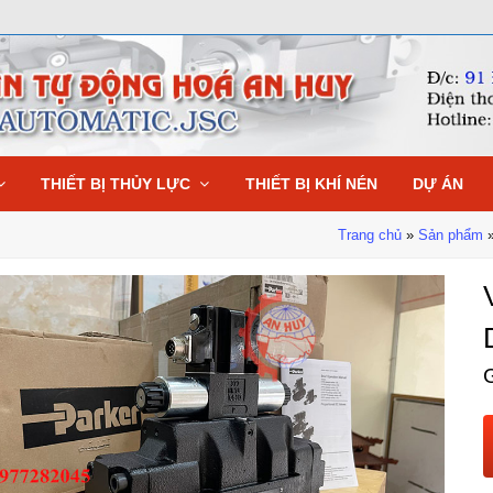
THIẾT BỊ THỦY LỰC
THIẾT BỊ KHÍ NÉN
DỰ ÁN
Trang chủ
»
Sản phẩm
G