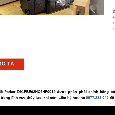
D
V
T
D
MÔ TẢ
 lệ Parker D91FBE02HC4NF0014 được phân phối chính hãng bở
trong lĩnh vực thủy lực, khí nén. Liên hệ hotline
0977.282.045
để 