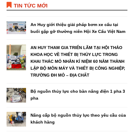
TIN TỨC MỚI
An Huy giới thiệu giải pháp bơm xe cẩu tại
buổi gặp gỡ thường niên Hội Xe Cẩu Việt Nam
AN HUY THAM GIA TRIỂN LÃM TẠI HỘI THẢO
KHOA HỌC VỀ THIẾT BỊ THỦY LỰC TRONG
KHAI THÁC MỎ NHÂN KỈ NIỆM 60 NĂM THÀNH
LẬP BỘ MÔN MÁY VÀ THIẾT BỊ CÔNG NGHIỆP,
TRƯỜNG ĐH MỎ – ĐỊA CHẤT
Bộ nguồn thủy lực cho bàn nâng điện 1 pha 3
pha
Nâng cấp bộ nguồn thủy lực theo yêu cầu của
khách hàng