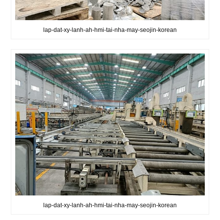
lap-dat-xy-lanh-ah-hmi-tai-nha-may-seojin-korean
lap-dat-xy-lanh-ah-hmi-tai-nha-may-seojin-korean