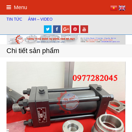
Menu
TIN TỨC
ẢNH – VIDEO
Twitter
Facebook
Google
Pinterest
Youtube
Plus
Chi tiết sản phẩm