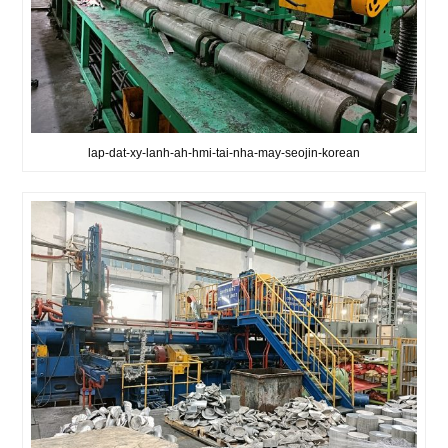
lap-dat-xy-lanh-ah-hmi-tai-nha-may-seojin-korean