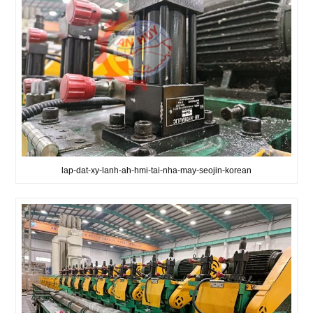
lap-dat-xy-lanh-ah-hmi-tai-nha-may-seojin-korean