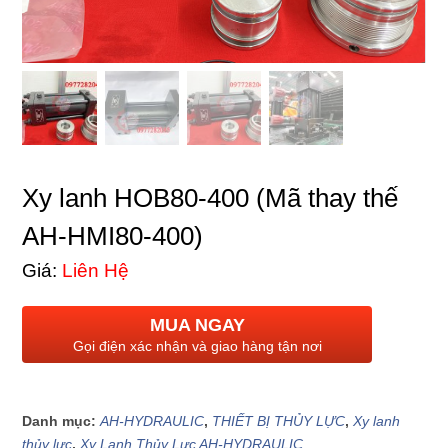
Xy lanh HOB80-400 (Mã thay thế
AH-HMI80-400)
Giá:
Liên Hệ
MUA NGAY
Gọi điện xác nhận và giao hàng tận nơi
Danh mục:
AH-HYDRAULIC
,
THIẾT BỊ THỦY LỰC
,
Xy lanh
thủy lực
,
Xy Lanh Thủy Lực AH-HYDRAULIC