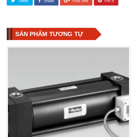
Tweet
Share
Plus one
Pin It
SẢN PHẨM TƯƠNG TỰ