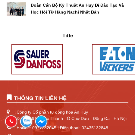
Đoàn Cán Bộ Kỹ Thuật An Huy Đi Đào Tạo Và
Học Hỏi Từ Hãng Nachi Nhật Bản
Title
THÔNG TIN LIÊN HỆ
Công ty Cổ phần tự động hóa An Huy
Địa chỉ: 91 Đê La Thành - Ô Chợ Dừa - Đống Đa - Hà Nội
Hotline: 0977282045 | Điện thoại: 02435132848