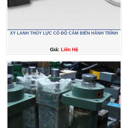
XY LANH THỦY LỰC CÓ ĐỘ CẢM BIẾN HÀNH TRÌNH
Giá:
Liên Hệ