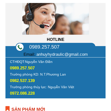
HOTLINE
0989.257.507
Email:
anhuyhydraulic@gmail.com
CTHĐQT:Nguyễn Văn Điền
0989.257.507
Trưởng phòng KD: N.T.Phương Lan
0982.537.139
Trưởng phòng thủy lực: Nguyễn Văn Việt
0972.086.228
SẢN PHẨM MỚI