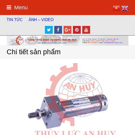
Menu
TIN TỨC
ẢNH – VIDEO
Twitter
Facebook
Google
Pinterest
Youtube
Plus
Chi tiết sản phẩm