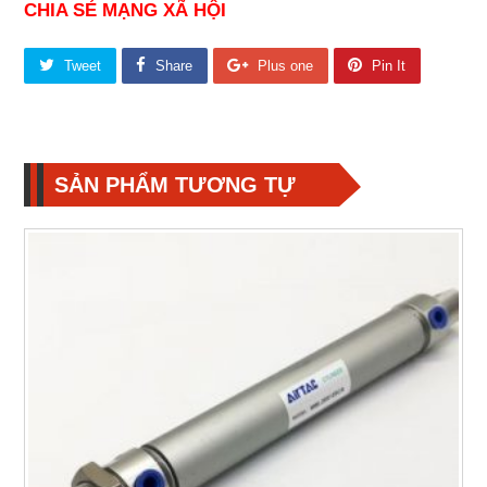
CHIA SẺ MẠNG XÃ HỘI
Tweet
Share
Plus one
Pin It
SẢN PHẨM TƯƠNG TỰ