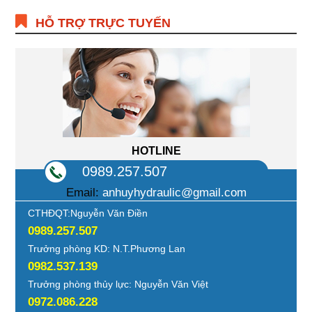
HỖ TRỢ TRỰC TUYẾN
HOTLINE
0989.257.507
Email:
anhuyhydraulic@gmail.com
CTHĐQT:Nguyễn Văn Điền
0989.257.507
Trưởng phòng KD: N.T.Phương Lan
0982.537.139
Trưởng phòng thủy lực: Nguyễn Văn Việt
0972.086.228