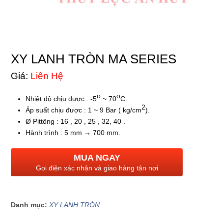
XY LANH TRÒN MA SERIES
Giá:
Liên Hệ
o
o
Nhiệt độ chịu được : -5
~ 70
C.
2
Áp suất chịu được : 1 ~ 9 Bar ( kg/cm
).
Ø Pittông : 16 , 20 , 25 , 32, 40 .
Hành trình : 5 mm → 700 mm.
MUA NGAY
Gọi điện xác nhận và giao hàng tận nơi
Danh mục:
XY LANH TRÒN