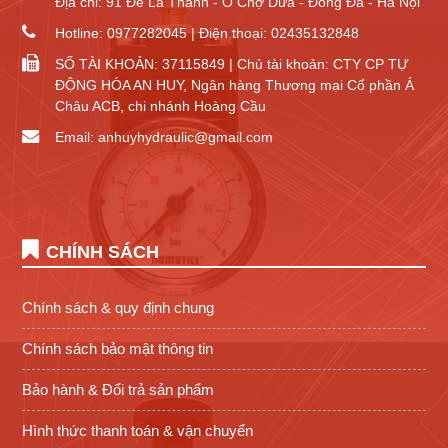
Địa chỉ: 91 Đê La Thành - Ô Chợ Dừa - Đống Đa - Hà Nội
Hotline: 0977282045 | Điện thoại: 02435132848
SỐ TÀI KHOẢN: 37115849 | Chủ tài khoản: CTY CP TỰ
ĐỘNG HÓA AN HUY, Ngân hàng Thương mại Cổ phần Á
Châu ACB, chi nhánh Hoàng Cầu
Email: anhuyhydraulic@gmail.com
CHÍNH SÁCH
Chính sách & quy định chung
Chính sách bảo mật thông tin
Bảo hành & Đổi trả sản phẩm
Hình thức thanh toán & vận chuyển