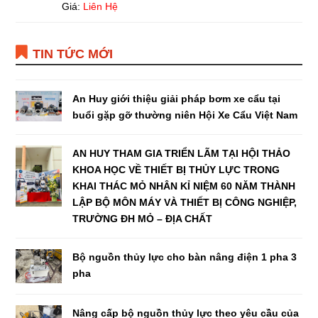
Giá:
Liên Hệ
TIN TỨC MỚI
An Huy giới thiệu giải pháp bơm xe cẩu tại
buổi gặp gỡ thường niên Hội Xe Cẩu Việt Nam
AN HUY THAM GIA TRIỂN LÃM TẠI HỘI THẢO
KHOA HỌC VỀ THIẾT BỊ THỦY LỰC TRONG
KHAI THÁC MỎ NHÂN KỈ NIỆM 60 NĂM THÀNH
LẬP BỘ MÔN MÁY VÀ THIẾT BỊ CÔNG NGHIỆP,
TRƯỜNG ĐH MỎ – ĐỊA CHẤT
Bộ nguồn thủy lực cho bàn nâng điện 1 pha 3
pha
Nâng cấp bộ nguồn thủy lực theo yêu cầu của