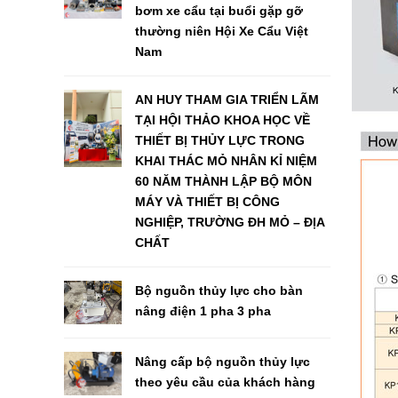
bơm xe cẩu tại buổi gặp gỡ
thường niên Hội Xe Cẩu Việt
Nam
AN HUY THAM GIA TRIỂN LÃM
TẠI HỘI THẢO KHOA HỌC VỀ
THIẾT BỊ THỦY LỰC TRONG
KHAI THÁC MỎ NHÂN KỈ NIỆM
60 NĂM THÀNH LẬP BỘ MÔN
MÁY VÀ THIẾT BỊ CÔNG
NGHIỆP, TRƯỜNG ĐH MỎ – ĐỊA
CHẤT
Bộ nguồn thủy lực cho bàn
nâng điện 1 pha 3 pha
Nâng cấp bộ nguồn thủy lực
theo yêu cầu của khách hàng