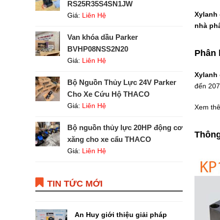
RS25R35S4SN1JW
Xylanh 
Giá:
Liên Hệ
nhà phâ
Van khóa dầu Parker
BVHP08NSS2N20
Phân 
Giá:
Liên Hệ
Xylanh
Bộ Nguồn Thủy Lực 24V Parker
đến 207 
Cho Xe Cứu Hộ THACO
Giá:
Liên Hệ
Xem th
Bộ nguồn thủy lực 20HP động cơ
Thông
xăng cho xe cẩu THACO
Giá:
Liên Hệ
TIN TỨC MỚI
An Huy giới thiệu giải pháp