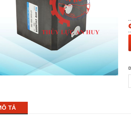
D
MÔ TẢ