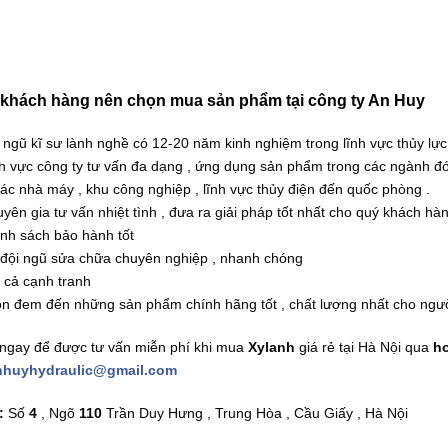
 khách hàng nên chọn mua sản phẩm tại công ty An Huy
 ngũ kĩ sư lành nghề có 12-20 năm kinh nghiệm trong lĩnh vực thủy lực 
h vực công ty tư vấn đa dạng , ứng dụng sản phẩm trong các ngành đóng 
các nhà máy , khu công nghiệp , lĩnh vực thủy điện đến quốc phòng .
yên gia tư vấn nhiệt tình , đưa ra giải pháp tốt nhất cho quý khách hà
nh sách bảo hành tốt
đội ngũ sửa chữa chuyên nghiệp , nhanh chóng
 cả cạnh tranh
n đem đến những sản phẩm chính hãng tốt , chất lượng nhất cho người
 ngay để được tư vấn miễn phí khi mua
Xylanh
giá rẻ tại Hà Nội qua
h
nhuyhydraulic@gmail.com
:
Số
4
, Ngõ
110
Trần Duy Hưng , Trung Hòa , Cầu Giấy , Hà Nội