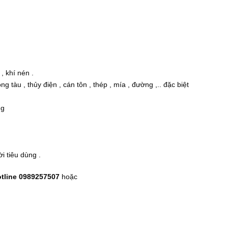
, khí nén .
tàu , thủy điện , cán tôn , thép , mía , đường ,.. đặc biệt
ng
 tiêu dùng .
otline 0989257507
hoặc