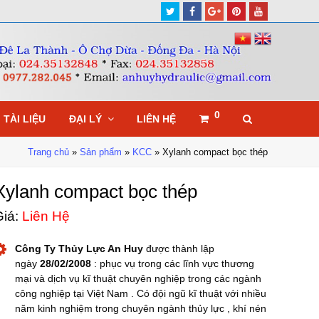
Twitter
Facebook
Google
Pinterest
Youtube
Plus
0
TÀI LIỆU
ĐẠI LÝ
LIÊN HỆ
Trang chủ
»
Sản phẩm
»
KCC
»
Xylanh compact bọc thép
Xylanh compact bọc thép
iá:
Liên Hệ
Công Ty Thủy Lực An Huy
được thành lập
ngày
28/02/2008
: phục vụ trong các lĩnh vực thương
mại và dịch vụ kĩ thuật chuyên nghiệp trong các ngành
công nghiệp tại Việt Nam . Có đội ngũ kĩ thuật với nhiều
năm kinh nghiệm trong chuyên ngành thủy lực , khí nén