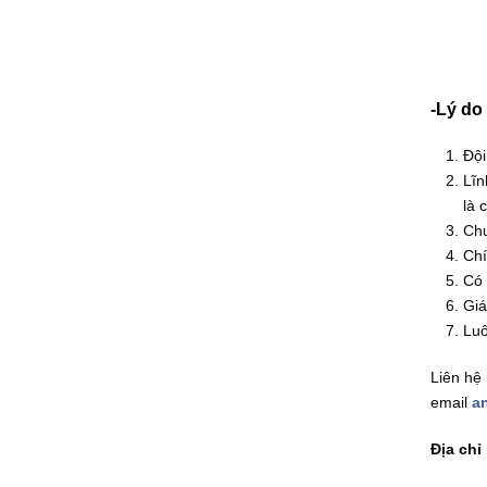
-Lý do
Đội
Lĩn
là 
Chu
Chí
Có 
Giá
Luô
Liên hệ
email
a
Địa chỉ 