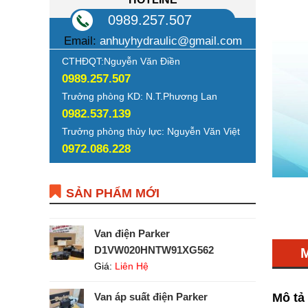
0989.257.507
Email:
anhuyhydraulic@gmail.com
CTHĐQT:Nguyễn Văn Điền
0989.257.507
Trưởng phòng KD: N.T.Phương Lan
0982.537.139
Trưởng phòng thủy lực: Nguyễn Văn Việt
0972.086.228
SẢN PHẨM MỚI
Van điện Parker
D1VW020HNTW91XG562
Giá:
Liên Hệ
Mô tả
Van áp suất điện Parker