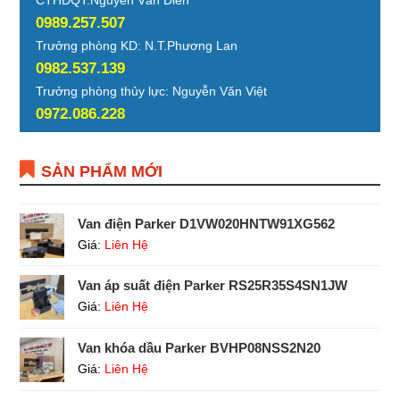
0989.257.507
Trưởng phòng KD: N.T.Phương Lan
0982.537.139
Trưởng phòng thủy lực: Nguyễn Văn Việt
0972.086.228
SẢN PHẨM MỚI
Van điện Parker D1VW020HNTW91XG562
Giá:
Liên Hệ
Van áp suất điện Parker RS25R35S4SN1JW
Giá:
Liên Hệ
Van khóa dầu Parker BVHP08NSS2N20
Giá:
Liên Hệ