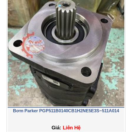
Bơm Parker PGP511B0140CB1H2NE5E3S−511A014
Giá:
Liên Hệ