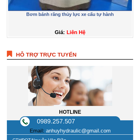
Bơm bánh răng thủy lực xe cẩu tự hành
Giá:
Liên Hệ
HỖ TRỢ TRỰC TUYẾN
HOTLINE
0989.257.507
Email:
anhuyhydraulic@gmail.com
CTHĐQT:Nguyễn Văn Điền