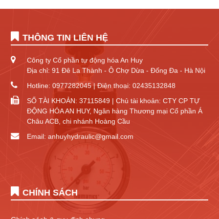
THÔNG TIN LIÊN HỆ
Công ty Cổ phần tự động hóa An Huy
Địa chỉ: 91 Đê La Thành - Ô Chợ Dừa - Đống Đa - Hà Nội
Hotline: 0977282045 | Điện thoại: 02435132848
SỐ TÀI KHOẢN: 37115849 | Chủ tài khoản: CTY CP TỰ
ĐỘNG HÓA AN HUY, Ngân hàng Thương mại Cổ phần Á
Châu ACB, chi nhánh Hoàng Cầu
Email: anhuyhydraulic@gmail.com
CHÍNH SÁCH