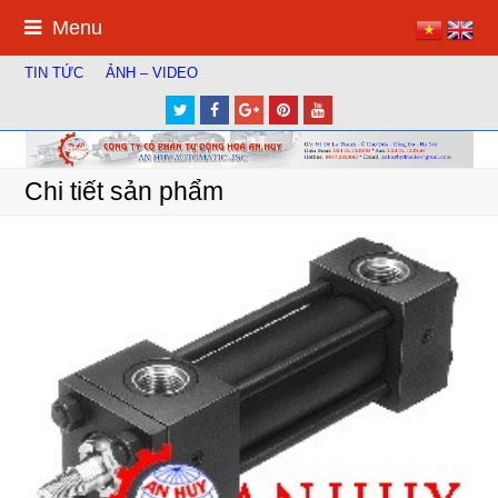
Menu
TIN TỨC
ẢNH – VIDEO
Twitter
Facebook
Google
Pinterest
Youtube
Plus
Chi tiết sản phẩm