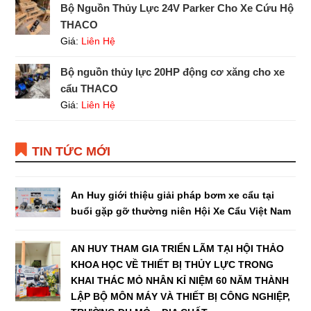
Bộ Nguồn Thủy Lực 24V Parker Cho Xe Cứu Hộ
THACO
Giá:
Liên Hệ
Bộ nguồn thủy lực 20HP động cơ xăng cho xe
cẩu THACO
Giá:
Liên Hệ
TIN TỨC MỚI
An Huy giới thiệu giải pháp bơm xe cẩu tại
buổi gặp gỡ thường niên Hội Xe Cẩu Việt Nam
AN HUY THAM GIA TRIỂN LÃM TẠI HỘI THẢO
KHOA HỌC VỀ THIẾT BỊ THỦY LỰC TRONG
KHAI THÁC MỎ NHÂN KỈ NIỆM 60 NĂM THÀNH
LẬP BỘ MÔN MÁY VÀ THIẾT BỊ CÔNG NGHIỆP,