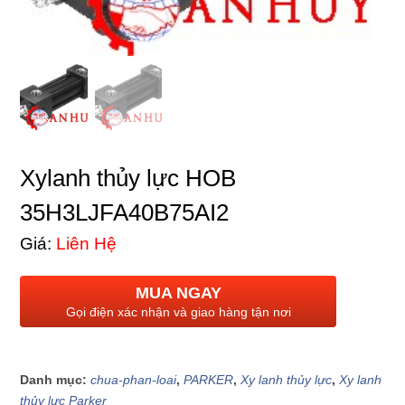
Xylanh thủy lực HOB
35H3LJFA40B75AI2
Giá:
Liên Hệ
MUA NGAY
Gọi điện xác nhận và giao hàng tận nơi
Danh mục:
chua-phan-loai
,
PARKER
,
Xy lanh thủy lực
,
Xy lanh
thủy lực Parker