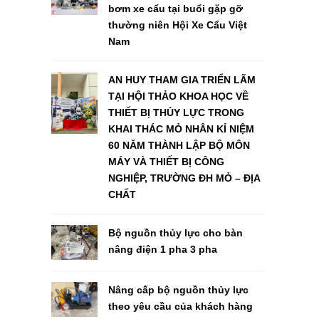
bơm xe cẩu tại buổi gặp gỡ
thường niên Hội Xe Cẩu Việt
Nam
AN HUY THAM GIA TRIỂN LÃM
TẠI HỘI THẢO KHOA HỌC VỀ
THIẾT BỊ THỦY LỰC TRONG
KHAI THÁC MỎ NHÂN KỈ NIỆM
60 NĂM THÀNH LẬP BỘ MÔN
MÁY VÀ THIẾT BỊ CÔNG
NGHIỆP, TRƯỜNG ĐH MỎ – ĐỊA
CHẤT
Bộ nguồn thủy lực cho bàn
nâng điện 1 pha 3 pha
Nâng cấp bộ nguồn thủy lực
theo yêu cầu của khách hàng