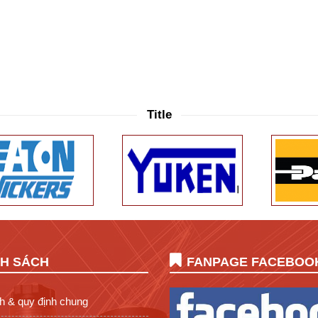
Title
NH SÁCH
FANPAGE FACEBOO
h & quy định chung