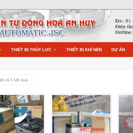
THIẾT BỊ THỦY LỰC
THIẾT BỊ KHÍ NÉN
DỰ ÁN
ất cả 5 kết quả