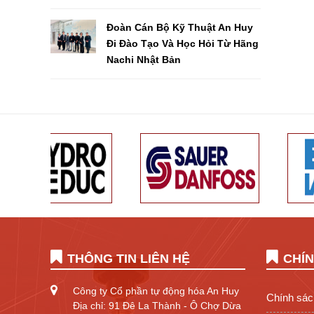
Đoàn Cán Bộ Kỹ Thuật An Huy
Đi Đào Tạo Và Học Hỏi Từ Hãng
Nachi Nhật Bản
THÔNG TIN LIÊN HỆ
CHÍ
Công ty Cổ phần tự động hóa An Huy
Chính sác
Địa chỉ: 91 Đê La Thành - Ô Chợ Dừa