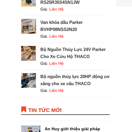
RS25R35S4SN1JW
Giá:
Liên Hệ
Van khóa dầu Parker
BVHP08NSS2N20
Giá:
Liên Hệ
Bộ Nguồn Thủy Lực 24V Parker
Cho Xe Cứu Hộ THACO
Giá:
Liên Hệ
Bộ nguồn thủy lực 20HP động cơ
xăng cho xe cẩu THACO
Giá:
Liên Hệ
TIN TỨC MỚI
An Huy giới thiệu giải pháp