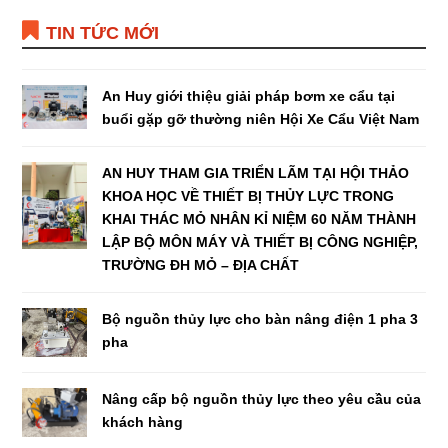
TIN TỨC MỚI
An Huy giới thiệu giải pháp bơm xe cẩu tại
buổi gặp gỡ thường niên Hội Xe Cẩu Việt Nam
AN HUY THAM GIA TRIỂN LÃM TẠI HỘI THẢO
KHOA HỌC VỀ THIẾT BỊ THỦY LỰC TRONG
KHAI THÁC MỎ NHÂN KỈ NIỆM 60 NĂM THÀNH
LẬP BỘ MÔN MÁY VÀ THIẾT BỊ CÔNG NGHIỆP,
TRƯỜNG ĐH MỎ – ĐỊA CHẤT
Bộ nguồn thủy lực cho bàn nâng điện 1 pha 3
pha
Nâng cấp bộ nguồn thủy lực theo yêu cầu của
khách hàng