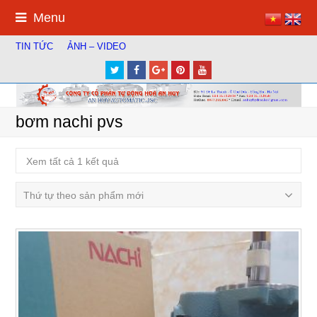
Menu
TIN TỨC
ẢNH – VIDEO
Twitter
Facebook
Google
Pinterest
Youtube
Plus
bơm nachi pvs
Xem tất cả 1 kết quả
Thứ tự theo sản phẩm mới