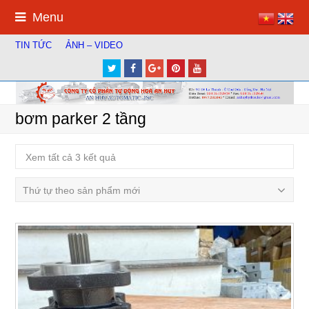
Menu
TIN TỨC
ẢNH – VIDEO
Twitter
Facebook
Google
Pinterest
Youtube
Plus
bơm parker 2 tầng
Xem tất cả 3 kết quả
Thứ tự theo sản phẩm mới