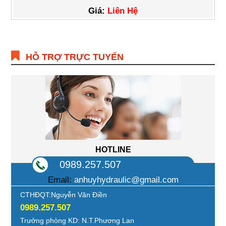
Giá:
Liên Hệ
HỖ TRỢ TRỰC TUYẾN
HOTLINE
0989.257.507
Email:
anhuyhydraulic@gmail.com
CTHĐQT:Nguyễn Văn Điền
0989.257.507
Trưởng phòng KD: N.T.Phương Lan