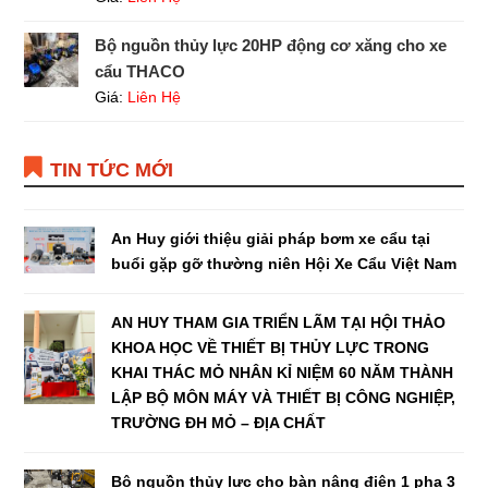
Bộ nguồn thủy lực 20HP động cơ xăng cho xe
cẩu THACO
Giá:
Liên Hệ
TIN TỨC MỚI
An Huy giới thiệu giải pháp bơm xe cẩu tại
buổi gặp gỡ thường niên Hội Xe Cẩu Việt Nam
AN HUY THAM GIA TRIỂN LÃM TẠI HỘI THẢO
KHOA HỌC VỀ THIẾT BỊ THỦY LỰC TRONG
KHAI THÁC MỎ NHÂN KỈ NIỆM 60 NĂM THÀNH
LẬP BỘ MÔN MÁY VÀ THIẾT BỊ CÔNG NGHIỆP,
TRƯỜNG ĐH MỎ – ĐỊA CHẤT
Bộ nguồn thủy lực cho bàn nâng điện 1 pha 3