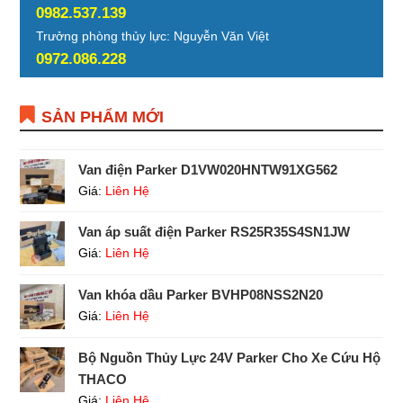
0982.537.139
Trưởng phòng thủy lực: Nguyễn Văn Việt
0972.086.228
SẢN PHẨM MỚI
Van điện Parker D1VW020HNTW91XG562
Giá:
Liên Hệ
Van áp suất điện Parker RS25R35S4SN1JW
Giá:
Liên Hệ
Van khóa dầu Parker BVHP08NSS2N20
Giá:
Liên Hệ
Bộ Nguồn Thủy Lực 24V Parker Cho Xe Cứu Hộ
THACO
Giá:
Liên Hệ