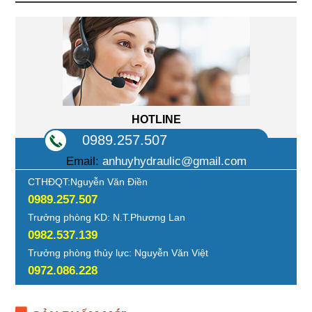
HOTLINE
0989.257.507
Email:
anhuyhydraulic@gmail.com
CTHĐQT:Nguyễn Văn Điền
0989.257.507
Trưởng phòng KD: N.T.Phương Lan
0982.537.139
Trưởng phòng thủy lực: Nguyễn Văn Việt
0972.086.228