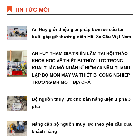
TIN TỨC MỚI
An Huy giới thiệu giải pháp bơm xe cẩu tại
buổi gặp gỡ thường niên Hội Xe Cẩu Việt Nam
AN HUY THAM GIA TRIỂN LÃM TẠI HỘI THẢO
KHOA HỌC VỀ THIẾT BỊ THỦY LỰC TRONG
KHAI THÁC MỎ NHÂN KỈ NIỆM 60 NĂM THÀNH
LẬP BỘ MÔN MÁY VÀ THIẾT BỊ CÔNG NGHIỆP,
TRƯỜNG ĐH MỎ – ĐỊA CHẤT
Bộ nguồn thủy lực cho bàn nâng điện 1 pha 3
pha
Nâng cấp bộ nguồn thủy lực theo yêu cầu của
khách hàng