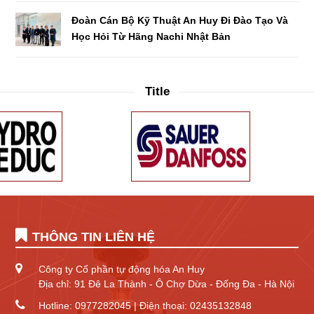
Đoàn Cán Bộ Kỹ Thuật An Huy Đi Đào Tạo Và
Học Hỏi Từ Hãng Nachi Nhật Bản
Title
THÔNG TIN LIÊN HỆ
Công ty Cổ phần tự động hóa An Huy
Địa chỉ: 91 Đê La Thành - Ô Chợ Dừa - Đống Đa - Hà Nội
Hotline: 0977282045 | Điện thoại: 02435132848