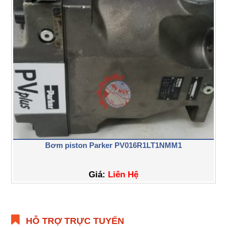
Bơm piston Parker PV016R1LT1NMM1
Giá:
Liên Hệ
HỖ TRỢ TRỰC TUYẾN