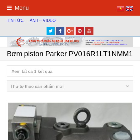
Menu
TIN TỨC
ẢNH – VIDEO
Twitter
Facebook
Google
Pinterest
Youtube
Plus
Bơm piston Parker PV016R1LT1NMM1
Xem tất cả 1 kết quả
Thứ tự theo sản phẩm mới