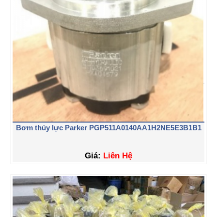
Bơm thủy lực Parker PGP511A0140AA1H2NE5E3B1B1
Giá:
Liên Hệ