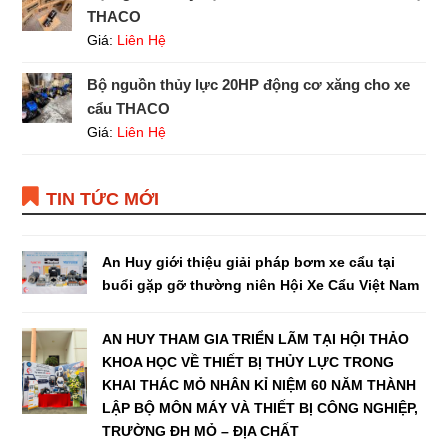
THACO
Giá:
Liên Hệ
Bộ nguồn thủy lực 20HP động cơ xăng cho xe
cẩu THACO
Giá:
Liên Hệ
TIN TỨC MỚI
An Huy giới thiệu giải pháp bơm xe cẩu tại
buổi gặp gỡ thường niên Hội Xe Cẩu Việt Nam
AN HUY THAM GIA TRIỂN LÃM TẠI HỘI THẢO
KHOA HỌC VỀ THIẾT BỊ THỦY LỰC TRONG
KHAI THÁC MỎ NHÂN KỈ NIỆM 60 NĂM THÀNH
LẬP BỘ MÔN MÁY VÀ THIẾT BỊ CÔNG NGHIỆP,
TRƯỜNG ĐH MỎ – ĐỊA CHẤT