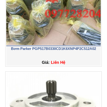
Bơm Parker PGP517B0330CD1K6XNP4P2C512A02
Giá:
Liên Hệ