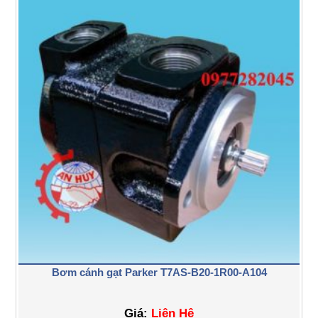
Bơm cánh gạt Parker T7AS-B20-1R00-A104
Giá:
Liên Hệ