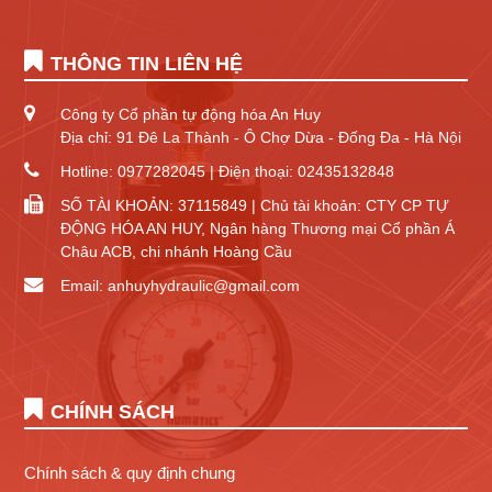
THÔNG TIN LIÊN HỆ
Công ty Cổ phần tự động hóa An Huy
Địa chỉ: 91 Đê La Thành - Ô Chợ Dừa - Đống Đa - Hà Nội
Hotline: 0977282045 | Điện thoại: 02435132848
SỐ TÀI KHOẢN: 37115849 | Chủ tài khoản: CTY CP TỰ
ĐỘNG HÓA AN HUY, Ngân hàng Thương mại Cổ phần Á
Châu ACB, chi nhánh Hoàng Cầu
Email: anhuyhydraulic@gmail.com
CHÍNH SÁCH
Chính sách & quy định chung