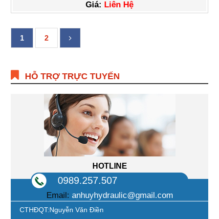
Giá:
Liên Hệ
1
2
HỖ TRỢ TRỰC TUYẾN
HOTLINE
0989.257.507
Email:
anhuyhydraulic@gmail.com
CTHĐQT:Nguyễn Văn Điền