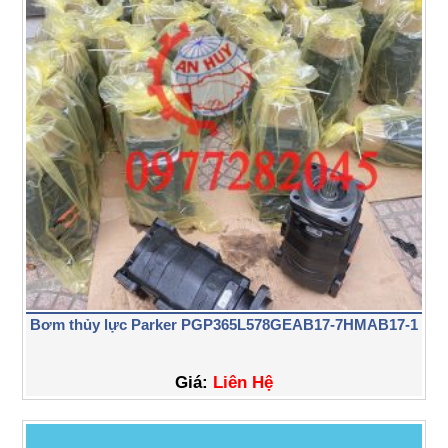
Bơm thủy lực Parker PGP365L578GEAB17-7HMAB17-1
Giá:
Liên Hệ