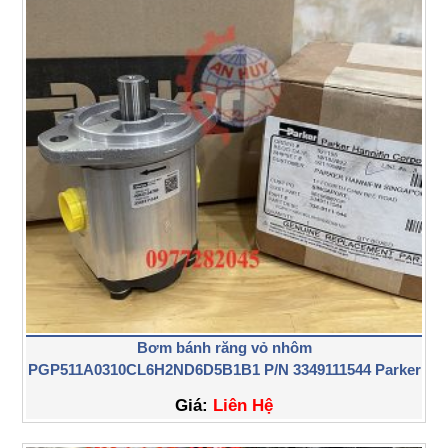
Bơm bánh răng vỏ nhôm
PGP511A0310CL6H2ND6D5B1B1 P/N 3349111544 Parker
Giá:
Liên Hệ