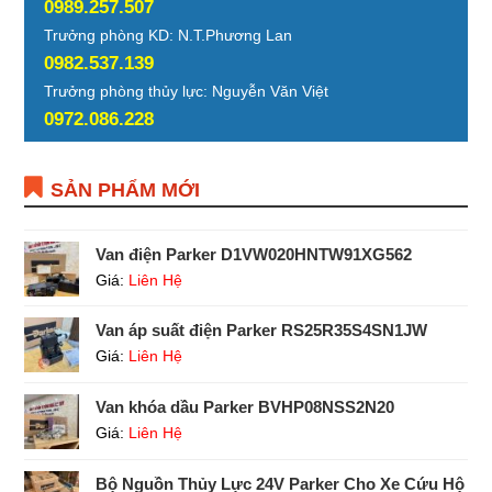
0989.257.507
Trưởng phòng KD: N.T.Phương Lan
0982.537.139
Trưởng phòng thủy lực: Nguyễn Văn Việt
0972.086.228
SẢN PHẨM MỚI
Van điện Parker D1VW020HNTW91XG562
Giá:
Liên Hệ
Van áp suất điện Parker RS25R35S4SN1JW
Giá:
Liên Hệ
Van khóa dầu Parker BVHP08NSS2N20
Giá:
Liên Hệ
Bộ Nguồn Thủy Lực 24V Parker Cho Xe Cứu Hộ