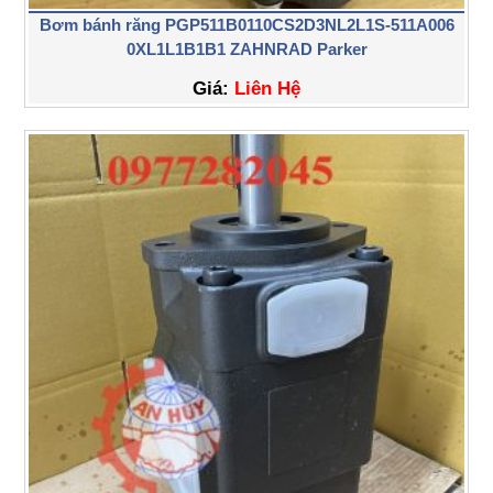
Bơm bánh răng PGP511B0110CS2D3NL2L1S-511A006
0XL1L1B1B1 ZAHNRAD Parker
Giá:
Liên Hệ