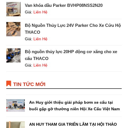
Van khóa dầu Parker BVHP08NSS2N20
Giá:
Liên Hệ
Bộ Nguồn Thủy Lực 24V Parker Cho Xe Cứu Hộ
THACO
Giá:
Liên Hệ
Bộ nguồn thủy lực 20HP động cơ xăng cho xe
cẩu THACO
Giá:
Liên Hệ
TIN TỨC MỚI
An Huy giới thiệu giải pháp bơm xe cẩu tại
buổi gặp gỡ thường niên Hội Xe Cẩu Việt Nam
AN HUY THAM GIA TRIỂN LÃM TẠI HỘI THẢO