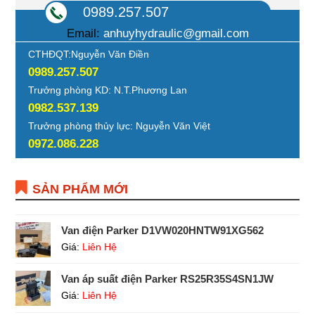
0989.257.507
Email:
anhuyhydraulic@gmail.com
CTHĐQT:Nguyễn Văn Điền
0989.257.507
Trưởng phòng KD: N.T.Phương Lan
0982.537.139
Trưởng phòng thủy lực: Nguyễn Văn Việt
0972.086.228
SẢN PHẨM MỚI
Van điện Parker D1VW020HNTW91XG562
Giá:
Liên Hệ
Van áp suất điện Parker RS25R35S4SN1JW
Giá:
Liên Hệ