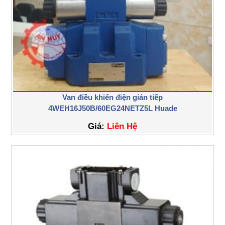
Van điều khiển điện gián tiếp
4WEH16J50B/60EG24NETZ5L Huade
Giá:
Liên Hệ