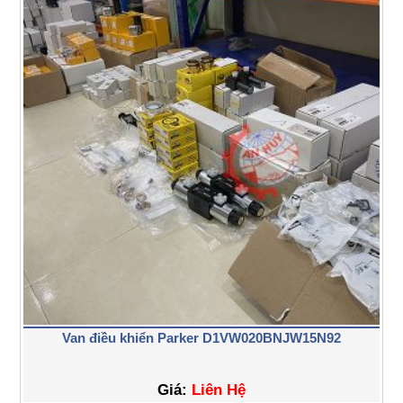
Van điều khiển Parker D1VW020BNJW15N92
Giá:
Liên Hệ