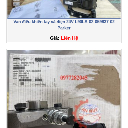
Van điều khiển tay và điện 24V L90LS-02-059837-02
Parker
Giá:
Liên Hệ