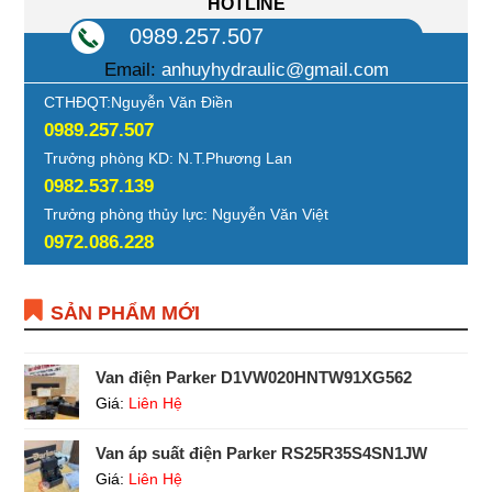
HOTLINE
0989.257.507
Email:
anhuyhydraulic@gmail.com
CTHĐQT:Nguyễn Văn Điền
0989.257.507
Trưởng phòng KD: N.T.Phương Lan
0982.537.139
Trưởng phòng thủy lực: Nguyễn Văn Việt
0972.086.228
SẢN PHẨM MỚI
Van điện Parker D1VW020HNTW91XG562
Giá:
Liên Hệ
Van áp suất điện Parker RS25R35S4SN1JW
Giá:
Liên Hệ