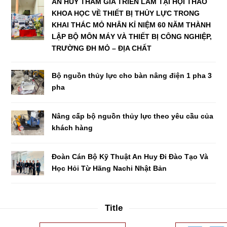
AN HUY THAM GIA TRIỂN LÃM TẠI HỘI THẢO
KHOA HỌC VỀ THIẾT BỊ THỦY LỰC TRONG
KHAI THÁC MỎ NHÂN KỈ NIỆM 60 NĂM THÀNH
LẬP BỘ MÔN MÁY VÀ THIẾT BỊ CÔNG NGHIỆP,
TRƯỜNG ĐH MỎ – ĐỊA CHẤT
Bộ nguồn thủy lực cho bàn nâng điện 1 pha 3
pha
Nâng cấp bộ nguồn thủy lực theo yêu cầu của
khách hàng
Đoàn Cán Bộ Kỹ Thuật An Huy Đi Đào Tạo Và
Học Hỏi Từ Hãng Nachi Nhật Bản
Title