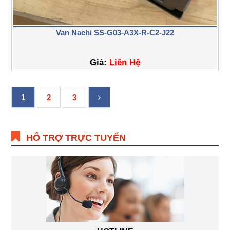
Van Nachi SS-G03-A3X-R-C2-J22
Giá:
Liên Hệ
1
2
3
HỖ TRỢ TRỰC TUYẾN