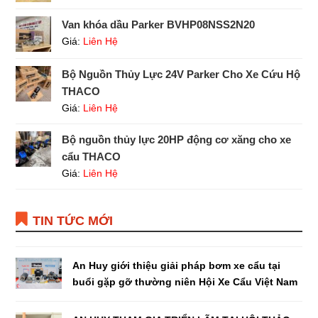
Van khóa dầu Parker BVHP08NSS2N20
Giá:
Liên Hệ
Bộ Nguồn Thủy Lực 24V Parker Cho Xe Cứu Hộ
THACO
Giá:
Liên Hệ
Bộ nguồn thủy lực 20HP động cơ xăng cho xe
cẩu THACO
Giá:
Liên Hệ
TIN TỨC MỚI
An Huy giới thiệu giải pháp bơm xe cẩu tại
buổi gặp gỡ thường niên Hội Xe Cẩu Việt Nam