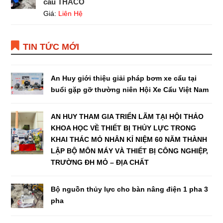
cẩu THACO
Giá:
Liên Hệ
TIN TỨC MỚI
An Huy giới thiệu giải pháp bơm xe cẩu tại
buổi gặp gỡ thường niên Hội Xe Cẩu Việt Nam
AN HUY THAM GIA TRIỂN LÃM TẠI HỘI THẢO
KHOA HỌC VỀ THIẾT BỊ THỦY LỰC TRONG
KHAI THÁC MỎ NHÂN KỈ NIỆM 60 NĂM THÀNH
LẬP BỘ MÔN MÁY VÀ THIẾT BỊ CÔNG NGHIỆP,
TRƯỜNG ĐH MỎ – ĐỊA CHẤT
Bộ nguồn thủy lực cho bàn nâng điện 1 pha 3
pha