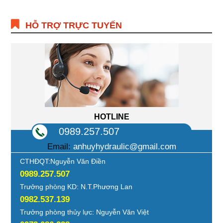
HỖ TRỢ TRỰC TUYẾN
HOTLINE
0989.257.507
Email:
anhuyhydraulic@gmail.com
CTHĐQT:Nguyễn Văn Điền
0989.257.507
Trưởng phòng KD: N.T.Phương Lan
0982.537.139
Trưởng phòng thủy lực: Nguyễn Văn Việt