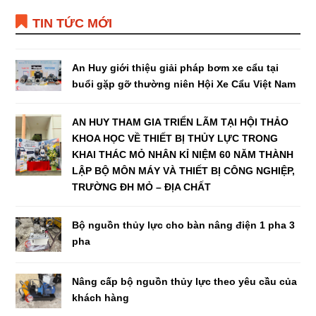
TIN TỨC MỚI
An Huy giới thiệu giải pháp bơm xe cẩu tại
buổi gặp gỡ thường niên Hội Xe Cẩu Việt Nam
AN HUY THAM GIA TRIỂN LÃM TẠI HỘI THẢO
KHOA HỌC VỀ THIẾT BỊ THỦY LỰC TRONG
KHAI THÁC MỎ NHÂN KỈ NIỆM 60 NĂM THÀNH
LẬP BỘ MÔN MÁY VÀ THIẾT BỊ CÔNG NGHIỆP,
TRƯỜNG ĐH MỎ – ĐỊA CHẤT
Bộ nguồn thủy lực cho bàn nâng điện 1 pha 3
pha
Nâng cấp bộ nguồn thủy lực theo yêu cầu của
khách hàng