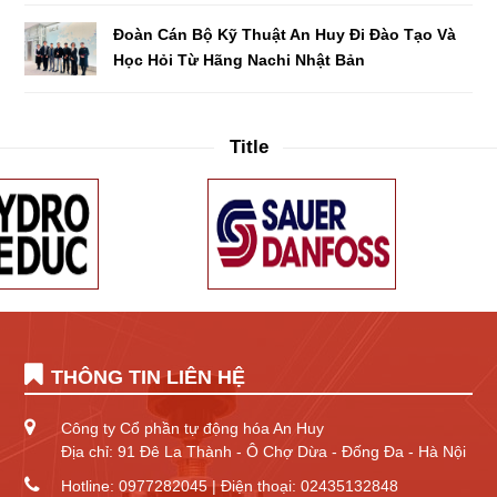
Đoàn Cán Bộ Kỹ Thuật An Huy Đi Đào Tạo Và
Học Hỏi Từ Hãng Nachi Nhật Bản
Title
THÔNG TIN LIÊN HỆ
Công ty Cổ phần tự động hóa An Huy
Địa chỉ: 91 Đê La Thành - Ô Chợ Dừa - Đống Đa - Hà Nội
Hotline: 0977282045 | Điện thoại: 02435132848