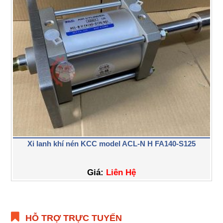
Xi lanh khí nén KCC model ACL-N H FA140-S125
Giá:
Liên Hệ
HỖ TRỢ TRỰC TUYẾN