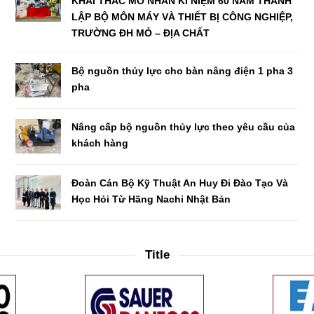
KHAI THÁC MỎ NHÂN KỈ NIỆM 60 NĂM THÀNH
LẬP BỘ MÔN MÁY VÀ THIẾT BỊ CÔNG NGHIỆP,
TRƯỜNG ĐH MỎ – ĐỊA CHẤT
Bộ nguồn thủy lực cho bàn nâng điện 1 pha 3
pha
Nâng cấp bộ nguồn thủy lực theo yêu cầu của
khách hàng
Đoàn Cán Bộ Kỹ Thuật An Huy Đi Đào Tạo Và
Học Hỏi Từ Hãng Nachi Nhật Bản
Title