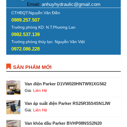
Email:
anhuyhydraulic@gmail.com
CTHĐQT:Nguyễn Văn Điền
0989.257.507
Trưởng phòng KD: N.T.Phương Lan
0982.537.139
Trưởng phòng thủy lực: Nguyễn Văn Việt
0972.086.228
SẢN PHẨM MỚI
Van điện Parker D1VW020HNTW91XG562
Giá:
Liên Hệ
Van áp suất điện Parker RS25R35S4SN1JW
Giá:
Liên Hệ
Van khóa dầu Parker BVHP08NSS2N20