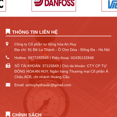
THÔNG TIN LIÊN HỆ
Công ty Cổ phần tự động hóa An Huy
Địa chỉ: 91 Đê La Thành - Ô Chợ Dừa - Đống Đa - Hà Nội
Hotline: 0977282045 | Điện thoại: 02435132848
SỐ TÀI KHOẢN: 37115849 | Chủ tài khoản: CTY CP TỰ
ĐỘNG HÓA AN HUY, Ngân hàng Thương mại Cổ phần Á
Châu ACB, chi nhánh Hoàng Cầu
Email: anhuyhydraulic@gmail.com
CHÍNH SÁCH