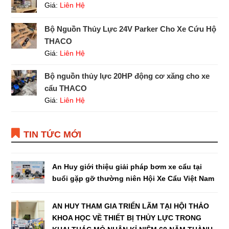
Giá:
Liên Hệ
Bộ Nguồn Thủy Lực 24V Parker Cho Xe Cứu Hộ
THACO
Giá:
Liên Hệ
Bộ nguồn thủy lực 20HP động cơ xăng cho xe
cẩu THACO
Giá:
Liên Hệ
TIN TỨC MỚI
An Huy giới thiệu giải pháp bơm xe cẩu tại
buổi gặp gỡ thường niên Hội Xe Cẩu Việt Nam
AN HUY THAM GIA TRIỂN LÃM TẠI HỘI THẢO
KHOA HỌC VỀ THIẾT BỊ THỦY LỰC TRONG