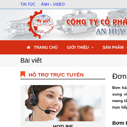
TIN TỨC
ẢNH – VIDEO
TRANG CHỦ
GIỚI THIỆU
SẢN PHẨM
Bài viết
HỖ TRỢ TRỰC TUYẾN
Đơn 
Đơn hà
sung v
mang tấ
trực tiế
Bơm P
HOTLINE