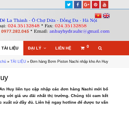
Twitter
Facebook
Google
Pinterest
Youtube
Plus
0
TÀI LIỆU
ĐẠI LÝ
LIÊN HỆ
 chủ
»
TÀI LIỆU
»
Đơn hàng Bơm Piston Nachi nhập kho An Huy
Huy
An Huy liên tục cập nhập các đơn hàng Nachi mới bổ
với giá ưu đãi nhất thị trường. Chúng tôi cam kết
 xuất xứ đầy đủ. Liên hệ ngay hotline để được tư vấn