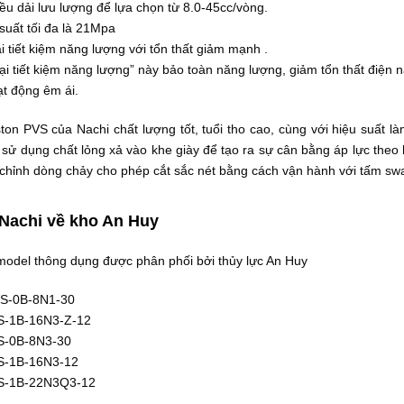
ều dải lưu lượng để lựa chọn từ 8.0-45cc/vòng.
suất tối đa là 21Mpa
i tiết kiệm năng lượng với tổn thất giảm mạnh .
ại tiết kiệm năng lượng” này bảo toàn năng lượng, giảm tổn thất điện n
t động êm ái.
ton PVS của Nachi chất lượng tốt, tuổi tho cao, cùng với hiệu suất l
c sử dụng chất lỏng xả vào khe giày để tạo ra sự cân bằng áp lực th
 chỉnh dòng chảy cho phép cắt sắc nét bằng cách vận hành với tấm swa
Nachi về kho An Huy
model thông dụng được phân phối bởi thủy lực An Huy
S-0B-8N1-30
S-1B-16N3-Z-12
S-0B-8N3-30
S-1B-16N3-12
S-1B-22N3Q3-12