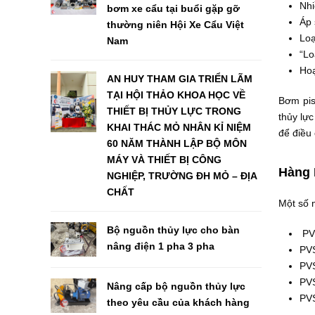
Nhi
bơm xe cẩu tại buổi gặp gỡ
Áp 
thường niên Hội Xe Cẩu Việt
Loạ
Nam
“Lo
Hoạ
AN HUY THAM GIA TRIỂN LÃM
TẠI HỘI THẢO KHOA HỌC VỀ
Bơm pis
THIẾT BỊ THỦY LỰC TRONG
thủy lự
KHAI THÁC MỎ NHÂN KỈ NIỆM
để điều
60 NĂM THÀNH LẬP BỘ MÔN
MÁY VÀ THIẾT BỊ CÔNG
Hàng 
NGHIỆP, TRƯỜNG ĐH MỎ – ĐỊA
CHẤT
Một số 
Bộ nguồn thủy lực cho bàn
PV
nâng điện 1 pha 3 pha
PV
PV
PV
Nâng cấp bộ nguồn thủy lực
PV
theo yêu cầu của khách hàng