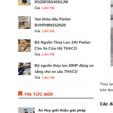
RS25R35S4SN1JW
Giá:
Liên Hệ
Van khóa dầu Parker
BVHP08NSS2N20
Giá:
Liên Hệ
Bộ Nguồn Thủy Lực 24V Parker
Cho Xe Cứu Hộ THACO
Giá:
Liên Hệ
Bộ nguồn thủy lực 20HP động cơ
xăng cho xe cẩu THACO
Giá:
Liên Hệ
Thủy lự
luôn đư
TIN TỨC MỚI
Các đ
An Huy giới thiệu giải pháp