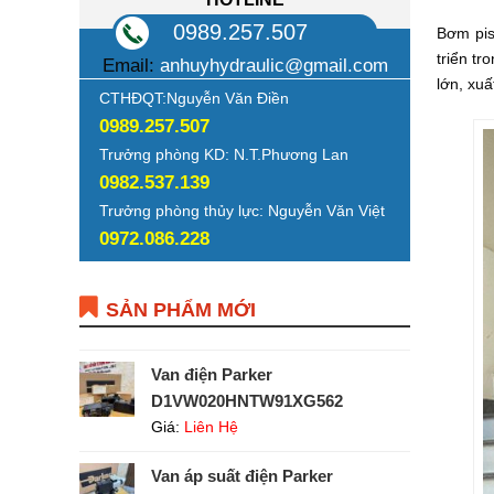
0989.257.507
Bơm pis
triển tr
Email:
anhuyhydraulic@gmail.com
lớn, xu
CTHĐQT:Nguyễn Văn Điền
0989.257.507
Trưởng phòng KD: N.T.Phương Lan
0982.537.139
Trưởng phòng thủy lực: Nguyễn Văn Việt
0972.086.228
SẢN PHẨM MỚI
Van điện Parker
D1VW020HNTW91XG562
Giá:
Liên Hệ
Van áp suất điện Parker