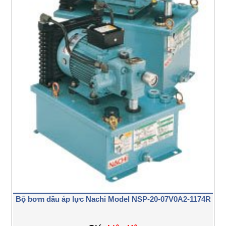
Bộ bơm dầu áp lực Nachi Model NSP-20-07V0A2-1174R