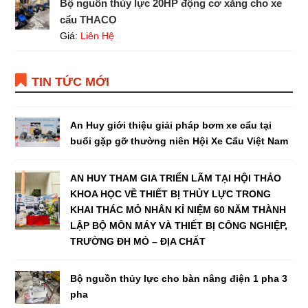
Bộ nguồn thủy lực 20HP động cơ xăng cho xe
cẩu THACO
Giá:
Liên Hệ
TIN TỨC MỚI
An Huy giới thiệu giải pháp bơm xe cẩu tại
buổi gặp gỡ thường niên Hội Xe Cẩu Việt Nam
AN HUY THAM GIA TRIỂN LÃM TẠI HỘI THẢO
KHOA HỌC VỀ THIẾT BỊ THỦY LỰC TRONG
KHAI THÁC MỎ NHÂN KỈ NIỆM 60 NĂM THÀNH
LẬP BỘ MÔN MÁY VÀ THIẾT BỊ CÔNG NGHIỆP,
TRƯỜNG ĐH MỎ – ĐỊA CHẤT
Bộ nguồn thủy lực cho bàn nâng điện 1 pha 3
pha