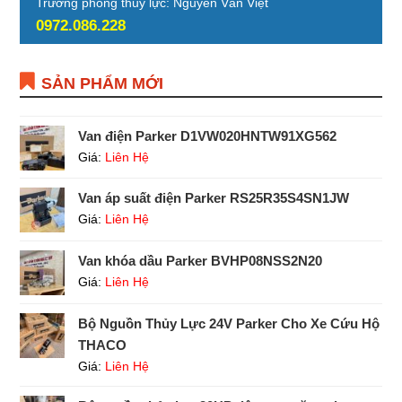
Trưởng phòng thủy lực: Nguyễn Văn Việt
0972.086.228
SẢN PHẨM MỚI
Van điện Parker D1VW020HNTW91XG562
Giá:
Liên Hệ
Van áp suất điện Parker RS25R35S4SN1JW
Giá:
Liên Hệ
Van khóa dầu Parker BVHP08NSS2N20
Giá:
Liên Hệ
Bộ Nguồn Thủy Lực 24V Parker Cho Xe Cứu Hộ
THACO
Giá:
Liên Hệ