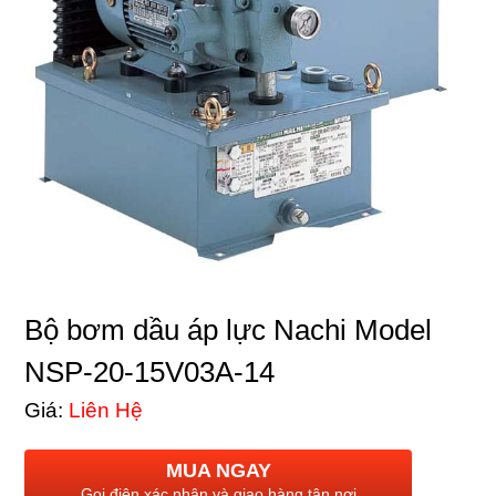
Bộ bơm dầu áp lực Nachi Model
NSP-20-15V03A-14
Giá:
Liên Hệ
MUA NGAY
Gọi điện xác nhận và giao hàng tận nơi