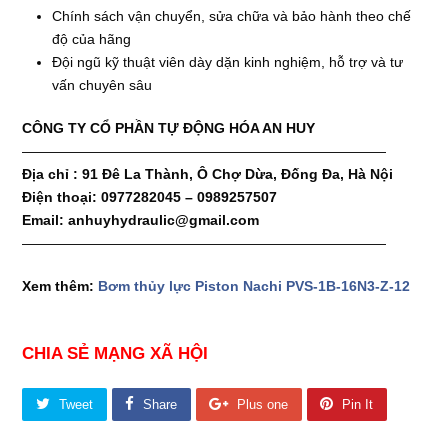
Chính sách vận chuyển, sửa chữa và bảo hành theo chế
độ của hãng
Đội ngũ kỹ thuật viên dày dặn kinh nghiệm, hỗ trợ và tư
vấn chuyên sâu
CÔNG TY CỔ PHẦN TỰ ĐỘNG HÓA AN HUY
——————————————————————————
Địa chỉ : 91 Đê La Thành, Ô Chợ Dừa, Đống Đa, Hà Nội
Điện thoại: 0977282045 – 0989257507
Email: anhuyhydraulic@gmail.com
——————————————————————————
Xem thêm:
Bơm thủy lực Piston Nachi PVS-1B-16N3-Z-12
CHIA SẺ MẠNG XÃ HỘI
Tweet
Share
Plus one
Pin It