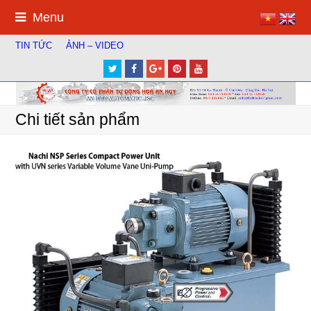
Menu
TIN TỨC
ẢNH – VIDEO
Twitter
Facebook
Google
Pinterest
Youtube
Plus
Chi tiết sản phẩm