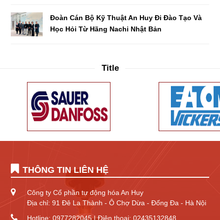
Đoàn Cán Bộ Kỹ Thuật An Huy Đi Đào Tạo Và
Học Hỏi Từ Hãng Nachi Nhật Bản
Title
THÔNG TIN LIÊN HỆ
Công ty Cổ phần tự động hóa An Huy
Địa chỉ: 91 Đê La Thành - Ô Chợ Dừa - Đống Đa - Hà Nội
Hotline: 0977282045 | Điện thoại: 02435132848