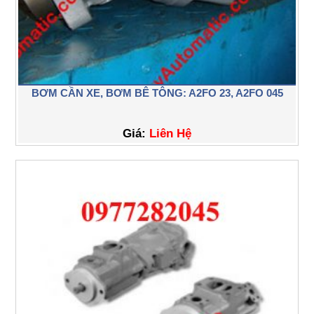
BƠM CẦN XE, BƠM BÊ TÔNG: A2FO 23, A2FO 045
Giá:
Liên Hệ