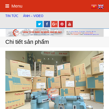
Menu
TIN TỨC
ẢNH – VIDEO
Twitter
Facebook
Google
Pinterest
Youtube
Plus
Chi tiết sản phẩm