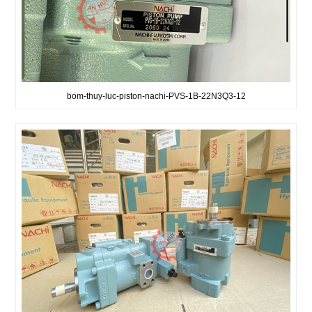
bom-thuy-luc-piston-nachi-PVS-1B-22N3Q3-12