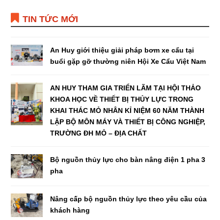
TIN TỨC MỚI
An Huy giới thiệu giải pháp bơm xe cẩu tại
buổi gặp gỡ thường niên Hội Xe Cẩu Việt Nam
AN HUY THAM GIA TRIỂN LÃM TẠI HỘI THẢO
KHOA HỌC VỀ THIẾT BỊ THỦY LỰC TRONG
KHAI THÁC MỎ NHÂN KỈ NIỆM 60 NĂM THÀNH
LẬP BỘ MÔN MÁY VÀ THIẾT BỊ CÔNG NGHIỆP,
TRƯỜNG ĐH MỎ – ĐỊA CHẤT
Bộ nguồn thủy lực cho bàn nâng điện 1 pha 3
pha
Nâng cấp bộ nguồn thủy lực theo yêu cầu của
khách hàng