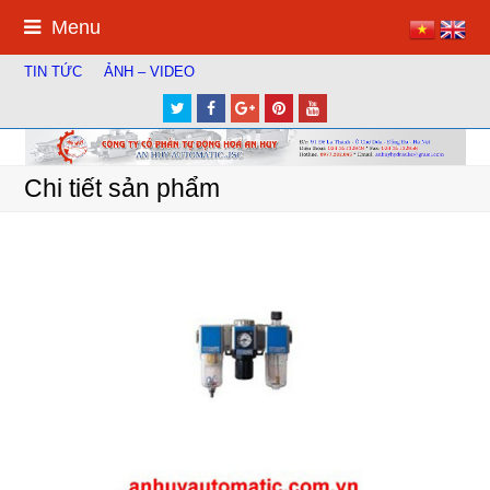
Menu
TIN TỨC
ẢNH – VIDEO
Twitter
Facebook
Google
Pinterest
Youtube
Plus
Chi tiết sản phẩm