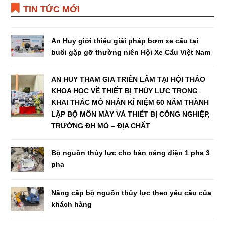
TIN TỨC MỚI
An Huy giới thiệu giải pháp bơm xe cẩu tại
buổi gặp gỡ thường niên Hội Xe Cẩu Việt Nam
AN HUY THAM GIA TRIỂN LÃM TẠI HỘI THẢO
KHOA HỌC VỀ THIẾT BỊ THỦY LỰC TRONG
KHAI THÁC MỎ NHÂN KỈ NIỆM 60 NĂM THÀNH
LẬP BỘ MÔN MÁY VÀ THIẾT BỊ CÔNG NGHIỆP,
TRƯỜNG ĐH MỎ – ĐỊA CHẤT
Bộ nguồn thủy lực cho bàn nâng điện 1 pha 3
pha
Nâng cấp bộ nguồn thủy lực theo yêu cầu của
khách hàng