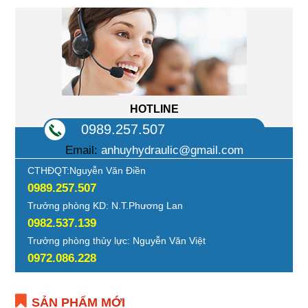
HOTLINE
0989.257.507
Email:
anhuyhydraulic@gmail.com
CTHĐQT:Nguyễn Văn Điền
0989.257.507
Trưởng phòng KD: N.T.Phương Lan
0982.537.139
Trưởng phòng thủy lực: Nguyễn Văn Việt
0972.086.228
SẢN PHẨM MỚI