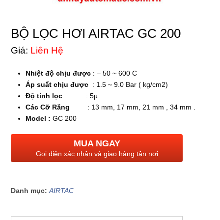
BỘ LỌC HƠI AIRTAC GC 200
Giá:
Liên Hệ
Nhiệt độ chịu được
: – 50 ~ 600 C
Áp suất chịu được
: 1.5 ~ 9.0 Bar ( kg/cm2)
Độ tinh lọc
: 5µ
Các Cỡ Răng
: 13 mm, 17 mm, 21 mm , 34 mm .
Model :
GC 200
MUA NGAY
Gọi điện xác nhận và giao hàng tận nơi
Danh mục:
AIRTAC