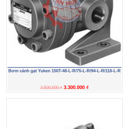
Bơm cánh gạt Yuken 150T-48-L-R/75-L-R/94-L-R/116-L-R
3.300.000
₫
3.500.000
₫