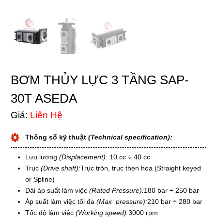
BƠM THỦY LỰC 3 TẦNG SAP-
30T ASEDA
Giá:
Liên Hệ
Thông số kỹ thuật
(Technical specification):
Lưu lượng
(Displacement):
10 cc ÷ 40 cc
Trục
(Drive shaft):
Trục tròn, trục then hoa (Straight keyed
or Spline)
Dải áp suất làm việc
(Rated Pressure):
180 bar ÷ 250 bar
Áp suất làm việc tối đa
(Max pressure):
210 bar ÷ 280 bar
Tốc độ làm việc
(Working speed):
3000 rpm