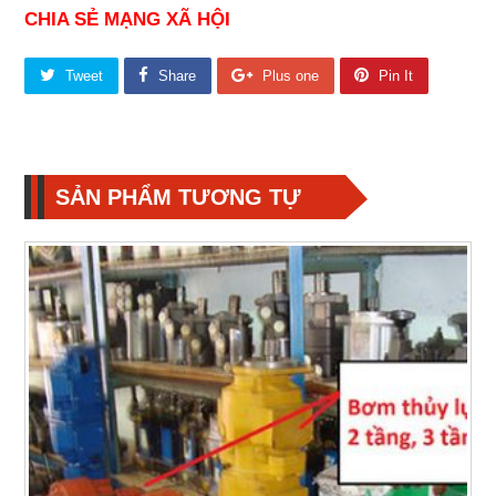
CHIA SẺ MẠNG XÃ HỘI
Tweet
Share
Plus one
Pin It
SẢN PHẨM TƯƠNG TỰ