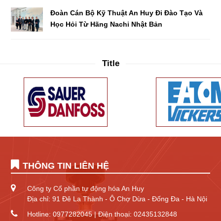
Đoàn Cán Bộ Kỹ Thuật An Huy Đi Đào Tạo Và
Học Hỏi Từ Hãng Nachi Nhật Bản
Title
THÔNG TIN LIÊN HỆ
Công ty Cổ phần tự động hóa An Huy
Địa chỉ: 91 Đê La Thành - Ô Chợ Dừa - Đống Đa - Hà Nội
Hotline: 0977282045 | Điện thoại: 02435132848