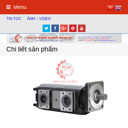
Menu
TIN TỨC
ẢNH – VIDEO
Twitter
Facebook
Google
Pinterest
Youtube
Plus
Chi tiết sản phẩm