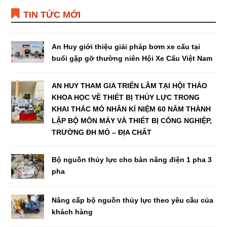
TIN TỨC MỚI
An Huy giới thiệu giải pháp bơm xe cẩu tại
buổi gặp gỡ thường niên Hội Xe Cẩu Việt Nam
AN HUY THAM GIA TRIỂN LÃM TẠI HỘI THẢO
KHOA HỌC VỀ THIẾT BỊ THỦY LỰC TRONG
KHAI THÁC MỎ NHÂN KỈ NIỆM 60 NĂM THÀNH
LẬP BỘ MÔN MÁY VÀ THIẾT BỊ CÔNG NGHIỆP,
TRƯỜNG ĐH MỎ – ĐỊA CHẤT
Bộ nguồn thủy lực cho bàn nâng điện 1 pha 3
pha
Nâng cấp bộ nguồn thủy lực theo yêu cầu của
khách hàng