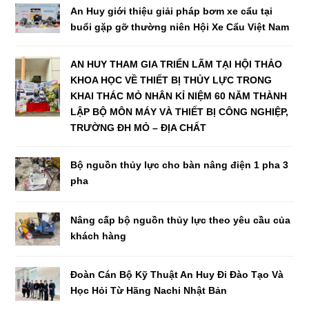
An Huy giới thiệu giải pháp bơm xe cẩu tại
buổi gặp gỡ thường niên Hội Xe Cẩu Việt Nam
AN HUY THAM GIA TRIỂN LÃM TẠI HỘI THẢO
KHOA HỌC VỀ THIẾT BỊ THỦY LỰC TRONG
KHAI THÁC MỎ NHÂN KỈ NIỆM 60 NĂM THÀNH
LẬP BỘ MÔN MÁY VÀ THIẾT BỊ CÔNG NGHIỆP,
TRƯỜNG ĐH MỎ – ĐỊA CHẤT
Bộ nguồn thủy lực cho bàn nâng điện 1 pha 3
pha
Nâng cấp bộ nguồn thủy lực theo yêu cầu của
khách hàng
Đoàn Cán Bộ Kỹ Thuật An Huy Đi Đào Tạo Và
Học Hỏi Từ Hãng Nachi Nhật Bản