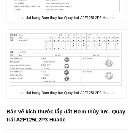
ma-dat-hang-Bom-thuy-luc-Quay-trai-A2F125L2P3-Huade
ma-dat-hang-Bom-thuy-luc-Quay-trai-A2F125L2P3-Huade
Bản vẽ kích thước lắp đặt Bơm thủy lực- Quay
trái A2F125L2P3 Huade