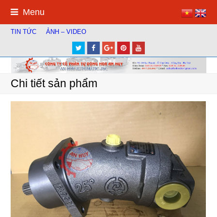
Menu
TIN TỨC
ẢNH – VIDEO
Twitter
Facebook
Google
Pinterest
Youtube
Plus
Chi tiết sản phẩm