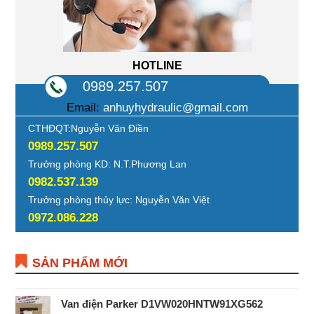
HOTLINE
0989.257.507
Email:
anhuyhydraulic@gmail.com
CTHĐQT:Nguyễn Văn Điền
0989.257.507
Trưởng phòng KD: N.T.Phương Lan
0982.537.139
Trưởng phòng thủy lực: Nguyễn Văn Việt
0972.086.228
SẢN PHẨM MỚI
Van điện Parker D1VW020HNTW91XG562