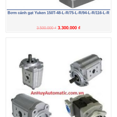
Bơm cánh gạt Yuken 150T-48-L-R/75-L-R/94-L-R/116-L-R
3.300.000
₫
3.500.000
₫