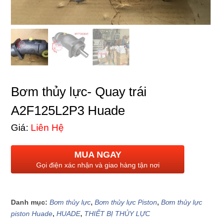
Bơm thủy lực- Quay trái
A2F125L2P3 Huade
Giá:
Liên Hệ
MUA NGAY
Gọi điện xác nhận và giao hàng tận nơi
Danh mục:
Bơm thủy lực
,
Bơm thủy lực Piston
,
Bơm thủy lực
piston Huade
,
HUADE
,
THIẾT BỊ THỦY LỰC