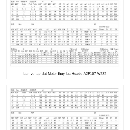
ban-ve-lap-dat-Motor-thuy-luc-Huade-A2F107-W2Z2