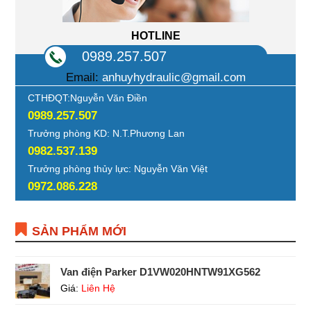
HOTLINE
0989.257.507
Email:
anhuyhydraulic@gmail.com
CTHĐQT:Nguyễn Văn Điền
0989.257.507
Trưởng phòng KD: N.T.Phương Lan
0982.537.139
Trưởng phòng thủy lực: Nguyễn Văn Việt
0972.086.228
SẢN PHẨM MỚI
Van điện Parker D1VW020HNTW91XG562
Giá:
Liên Hệ