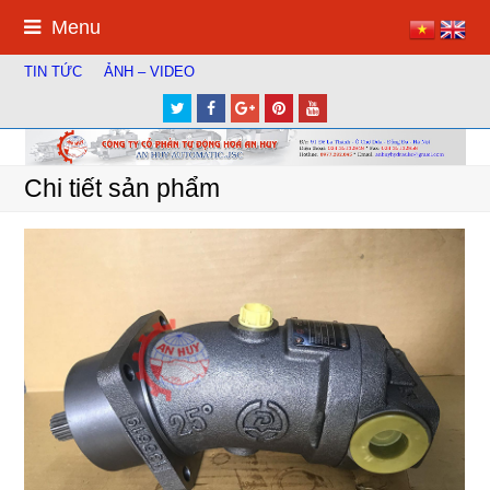
Menu
TIN TỨC
ẢNH – VIDEO
Twitter
Facebook
Google
Pinterest
Youtube
Plus
Chi tiết sản phẩm