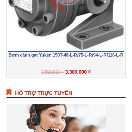
Bơm cánh gạt Yuken 150T-48-L-R/75-L-R/94-L-R/116-L-R
3.300.000
₫
3.500.000
₫
HỖ TRỢ TRỰC TUYẾN