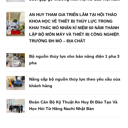
AN HUY THAM GIA TRIỂN LÃM TẠI HỘI THẢO
KHOA HỌC VỀ THIẾT BỊ THỦY LỰC TRONG
KHAI THÁC MỎ NHÂN KỈ NIỆM 60 NĂM THÀNH
LẬP BỘ MÔN MÁY VÀ THIẾT BỊ CÔNG NGHIỆP,
TRƯỜNG ĐH MỎ – ĐỊA CHẤT
Bộ nguồn thủy lực cho bàn nâng điện 1 pha 3
pha
Nâng cấp bộ nguồn thủy lực theo yêu cầu của
khách hàng
Đoàn Cán Bộ Kỹ Thuật An Huy Đi Đào Tạo Và
Học Hỏi Từ Hãng Nachi Nhật Bản