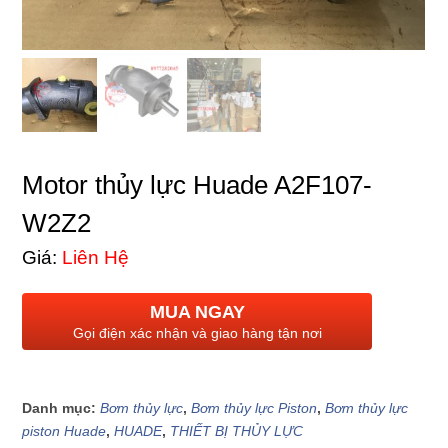
Motor thủy lực Huade A2F107-
W2Z2
Giá:
Liên Hệ
MUA NGAY
Gọi điện xác nhận và giao hàng tận nơi
Danh mục:
Bơm thủy lực
,
Bơm thủy lực Piston
,
Bơm thủy lực
piston Huade
,
HUADE
,
THIẾT BỊ THỦY LỰC