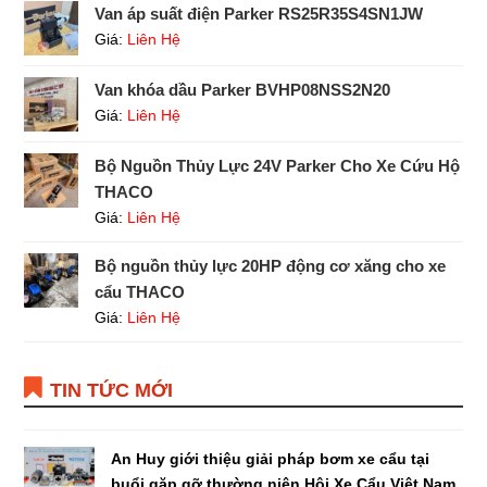
Van áp suất điện Parker RS25R35S4SN1JW
Giá:
Liên Hệ
Van khóa dầu Parker BVHP08NSS2N20
Giá:
Liên Hệ
Bộ Nguồn Thủy Lực 24V Parker Cho Xe Cứu Hộ
THACO
Giá:
Liên Hệ
Bộ nguồn thủy lực 20HP động cơ xăng cho xe
cẩu THACO
Giá:
Liên Hệ
TIN TỨC MỚI
An Huy giới thiệu giải pháp bơm xe cẩu tại
buổi gặp gỡ thường niên Hội Xe Cẩu Việt Nam