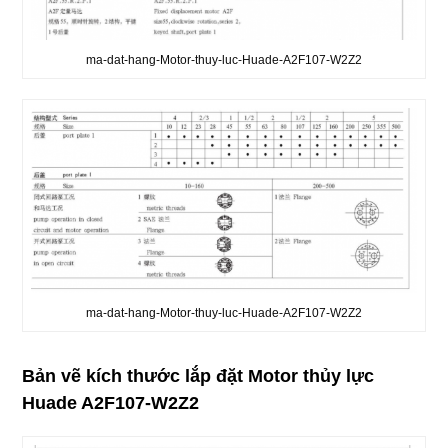
ma-dat-hang-Motor-thuy-luc-Huade-A2F107-W2Z2
ma-dat-hang-Motor-thuy-luc-Huade-A2F107-W2Z2
Bản vẽ kích thước lắp đặt Motor thủy lực
Huade A2F107-W2Z2