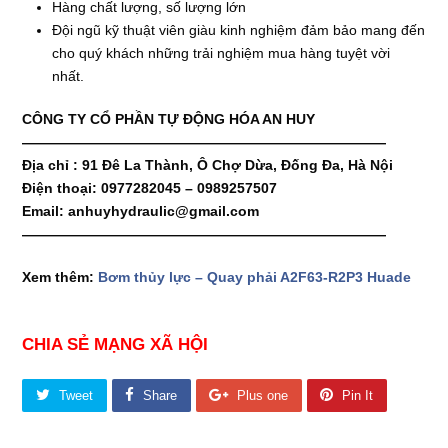
Hàng chất lượng, số lượng lớn
Đội ngũ kỹ thuật viên giàu kinh nghiệm đảm bảo mang đến
cho quý khách những trải nghiệm mua hàng tuyệt vời
nhất.
CÔNG TY CỔ PHẦN TỰ ĐỘNG HÓA AN HUY
——————————————————————————
Địa chỉ : 91 Đê La Thành, Ô Chợ Dừa, Đống Đa, Hà Nội
Điện thoại: 0977282045 – 0989257507
Email: anhuyhydraulic@gmail.com
——————————————————————————
Xem thêm:
Bơm thủy lực – Quay phải A2F63-R2P3 Huade
CHIA SẺ MẠNG XÃ HỘI
Tweet
Share
Plus one
Pin It