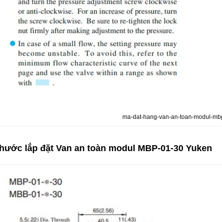
ma-dat-hang-van-an-toan-modul-mb
thước lắp đặt Van an toàn modul MBP-01-30 Yuken