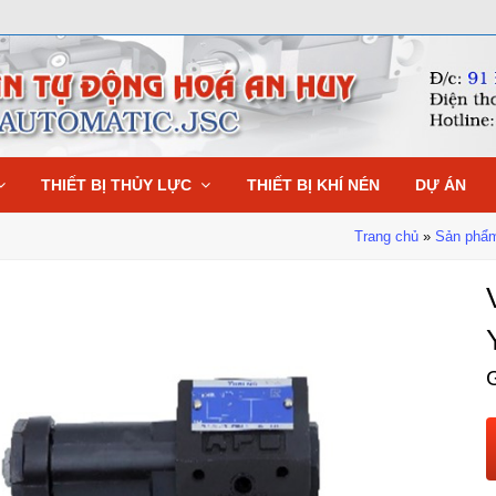
THIẾT BỊ THỦY LỰC
THIẾT BỊ KHÍ NÉN
DỰ ÁN
Trang chủ
»
Sản phẩ
G