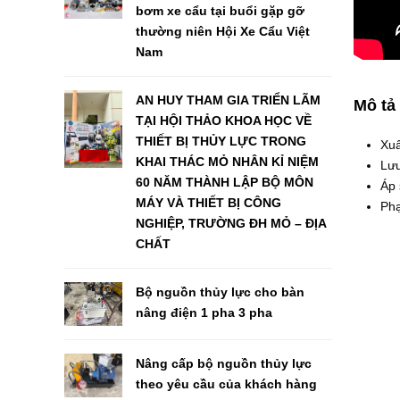
bơm xe cẩu tại buổi gặp gỡ
thường niên Hội Xe Cẩu Việt
Nam
AN HUY THAM GIA TRIỂN LÃM
Mô tả
TẠI HỘI THẢO KHOA HỌC VỀ
THIẾT BỊ THỦY LỰC TRONG
Xuấ
KHAI THÁC MỎ NHÂN KỈ NIỆM
Lưu
60 NĂM THÀNH LẬP BỘ MÔN
Áp 
MÁY VÀ THIẾT BỊ CÔNG
Phạ
NGHIỆP, TRƯỜNG ĐH MỎ – ĐỊA
CHẤT
Bộ nguồn thủy lực cho bàn
nâng điện 1 pha 3 pha
Nâng cấp bộ nguồn thủy lực
theo yêu cầu của khách hàng