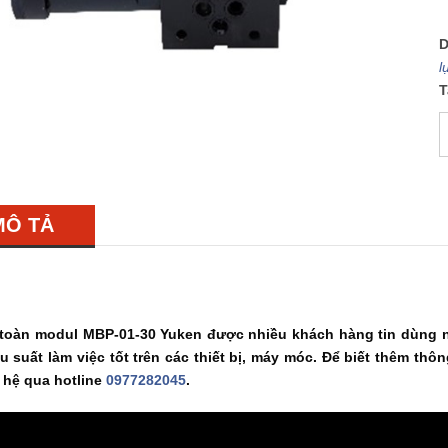
D
l
T
MÔ TẢ
 toàn modul MBP-01-30 Yuken được nhiều khách hàng tin dùng n
u suất làm việc tốt trên các thiết bị, máy móc. Để biết thêm thôn
n hệ qua hotline
0977282045
.