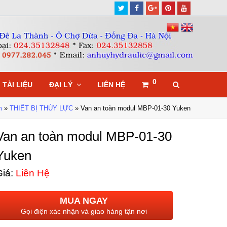
Twitter
Facebook
Google
Pinterest
Youtube
Plus
0
TÀI LIỆU
ĐẠI LÝ
LIÊN HỆ
m
»
THIẾT BỊ THỦY LỰC
»
Van an toàn modul MBP-01-30 Yuken
Van an toàn modul MBP-01-30
Yuken
iá:
Liên Hệ
MUA NGAY
Gọi điện xác nhận và giao hàng tận nơi