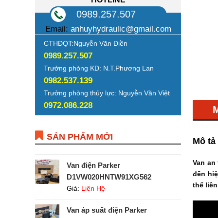
0989.257.507
Email:
anhuyhydraulic@gmail.com
CTHĐQT:Nguyễn Văn Điền
0989.257.507
Trưởng phòng KD: N.T.Phương Lan
0982.537.139
Trưởng phòng thủy lực: Nguyễn Văn Việt
0972.086.228
SẢN PHẨM MỚI
Mô tả
Van an
Van điện Parker
đến hiệ
D1VW020HNTW91XG562
thể liê
Giá:
Liên Hệ
Van áp suất điện Parker