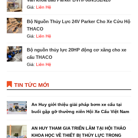
Giá:
Liên Hệ
Bộ Nguồn Thủy Lực 24V Parker Cho Xe Cứu Hộ
THACO
Giá:
Liên Hệ
Bộ nguồn thủy lực 20HP động cơ xăng cho xe
cẩu THACO
Giá:
Liên Hệ
TIN TỨC MỚI
An Huy giới thiệu giải pháp bơm xe cẩu tại
buổi gặp gỡ thường niên Hội Xe Cẩu Việt Nam
AN HUY THAM GIA TRIỂN LÃM TẠI HỘI THẢO
KHOA HỌC VỀ THIẾT BỊ THỦY LỰC TRONG