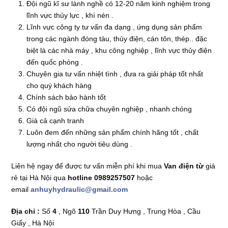
Đội ngũ kĩ sư lành nghề có 12-20 năm kinh nghiệm trong
lĩnh vực thủy lực , khí nén .
Lĩnh vực công ty tư vấn đa dạng , ứng dụng sản phẩm
trong các ngành đóng tàu, thủy điện, cán tôn, thép.. đặc
biệt là các nhà máy , khu công nghiệp , lĩnh vực thủy điện
đến quốc phòng .
Chuyên gia tư vấn nhiệt tình , đưa ra giải pháp tốt nhất
cho quý khách hàng
Chính sách bảo hành tốt
Có đội ngũ sửa chữa chuyên nghiệp , nhanh chóng
Giá cả cạnh tranh
Luôn đem đến những sản phẩm chính hãng tốt , chất
lượng nhất cho người tiêu dùng .
Liên hệ ngay để được tư vấn miễn phí khi mua
Van điện từ
giá
rẻ tại Hà Nội qua
hotline 0989257507
hoặc
email
anhuyhydraulic@gmail.com
Địa chỉ :
Số
4
, Ngõ
110
Trần Duy Hưng , Trung Hòa , Cầu
Giấy , Hà Nội