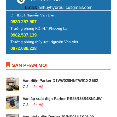
Email:
anhuyhydraulic@gmail.com
CTHĐQT:Nguyễn Văn Điền
0989.257.507
Trưởng phòng KD: N.T.Phương Lan
0982.537.139
Trưởng phòng thủy lực: Nguyễn Văn Việt
0972.086.228
SẢN PHẨM MỚI
Van điện Parker D1VW020HNTW91XG562
Giá:
Liên Hệ
Van áp suất điện Parker RS25R35S4SN1JW
Giá:
Liên Hệ
Van khóa dầu Parker BVHP08NSS2N20