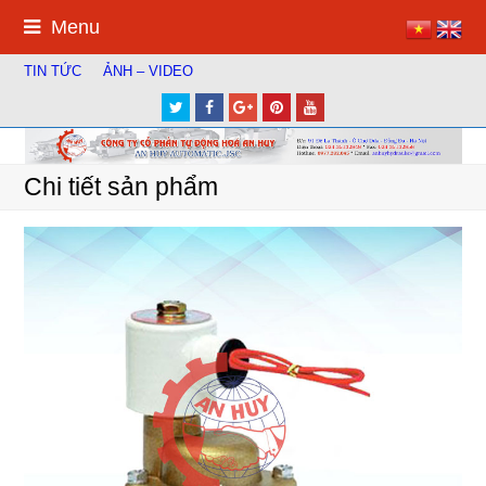
Menu
TIN TỨC
ẢNH – VIDEO
Twitter
Facebook
Google
Pinterest
Youtube
Plus
Chi tiết sản phẩm