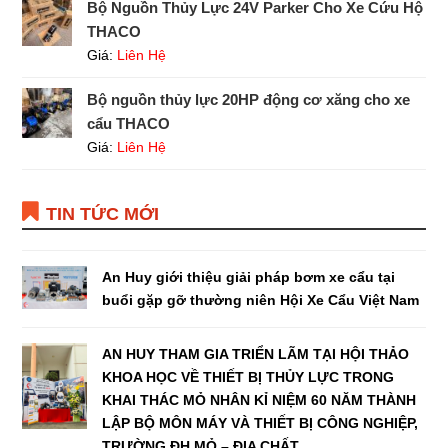
Bộ Nguồn Thủy Lực 24V Parker Cho Xe Cứu Hộ
THACO
Giá:
Liên Hệ
Bộ nguồn thủy lực 20HP động cơ xăng cho xe
cẩu THACO
Giá:
Liên Hệ
TIN TỨC MỚI
An Huy giới thiệu giải pháp bơm xe cẩu tại
buổi gặp gỡ thường niên Hội Xe Cẩu Việt Nam
AN HUY THAM GIA TRIỂN LÃM TẠI HỘI THẢO
KHOA HỌC VỀ THIẾT BỊ THỦY LỰC TRONG
KHAI THÁC MỎ NHÂN KỈ NIỆM 60 NĂM THÀNH
LẬP BỘ MÔN MÁY VÀ THIẾT BỊ CÔNG NGHIỆP,
TRƯỜNG ĐH MỎ – ĐỊA CHẤT