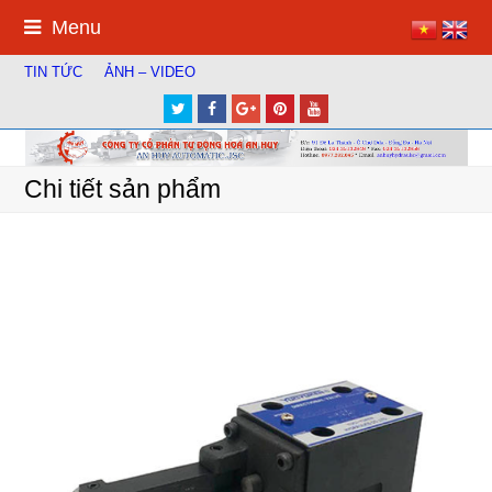
Menu
TIN TỨC
ẢNH – VIDEO
Twitter
Facebook
Google
Pinterest
Youtube
Plus
Chi tiết sản phẩm