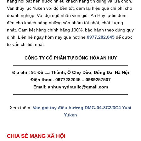
năng nổi bật nên được nhiều khách hàng tin dùng và lựa chọn.
Van thủy lực Yuken với độ bền tốt, đem lại hiệu quả chi phí cho
doanh nghiệp. Với đội ngũ nhân viên giỏi, An Huy tự tin đem
đến cho khách hàng những sản phẩm tốt nhất, chất lượng
nhất. Cam kết hàng chính hãng 100%, bảo hành theo đúng quy
định. Liên hệ ngay hôm nay qua hotline
0977.282.045
để được
tư vấn chi tiết nhất.
CÔNG TY CỔ PHẦN TỰ ĐỘNG HÓA AN HUY
——————————————————————————
Địa chỉ : 91 Đê La Thành, Ô Chợ Dừa, Đống Đa, Hà Nội
Điện thoại: 0977282045 – 0989257507
Email: anhuyhydraulic@gmail.com
——————————————————————————
Xem thêm:
Van gạt tay điều hướng DMG-04-3C2/3C4 Yuci
Yuken
CHIA SẺ MẠNG XÃ HỘI