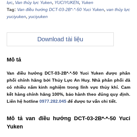
lực
,
Van thủy lực Yuken
,
YUCIYUKEN
,
Yuken
Tag:
Van điều hướng DCT-03-2B*-*-50 Yuci Yuken
,
van thủy lực
yuciyuken
,
yuciyuken
Download tài liệu
Mô tả
Van điều hướng DCT-03-2B*-*-50 Yuci Yuken được phân
phối chính hãng bởi Thủy Lực An Huy. Nhà phân phối đã
có nhiều năm kinh nghiệm trong lĩnh vực thủy khí. Cam
kết hàng chính hãng 100%, bảo hành theo đúng quy định.
Liên hệ hotline
0977.282.045
để được tư vấn chi tiết.
Mô tả van điều hướng DCT-03-2B*-*-50 Yuci
Yuken