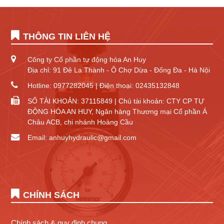
THÔNG TIN LIÊN HỆ
Công ty Cổ phần tự động hóa An Huy
Địa chỉ: 91 Đê La Thành - Ô Chợ Dừa - Đống Đa - Hà Nội
Hotline: 0977282045 | Điện thoại: 02435132848
SỐ TÀI KHOẢN: 37115849 | Chủ tài khoản: CTY CP TỰ
ĐỘNG HÓA AN HUY, Ngân hàng Thương mại Cổ phần Á
Châu ACB, chi nhánh Hoàng Cầu
Email: anhuyhydraulic@gmail.com
CHÍNH SÁCH
Chính sách & quy định chung