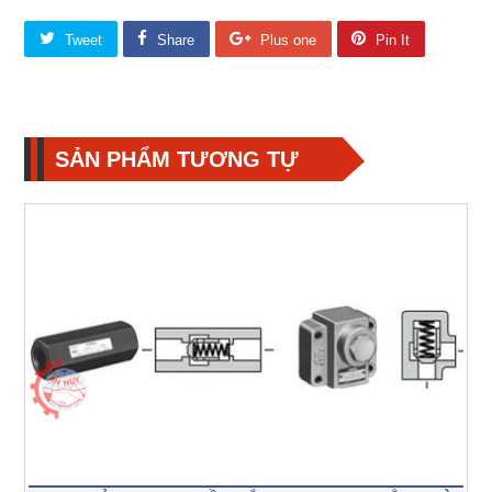
Tweet
Share
Plus one
Pin It
SẢN PHẨM TƯƠNG TỰ