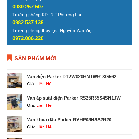
0989.257.507
Trưởng phòng KD: N.T.Phương Lan
0982.537.139
Trưởng phòng thủy lực: Nguyễn Văn Việt
0972.086.228
SẢN PHẨM MỚI
Van điện Parker D1VW020HNTW91XG562
Giá:
Liên Hệ
Van áp suất điện Parker RS25R35S4SN1JW
Giá:
Liên Hệ
Van khóa dầu Parker BVHP08NSS2N20
Giá:
Liên Hệ