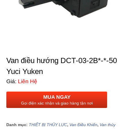
Van điều hướng DCT-03-2B*-*-50
Yuci Yuken
Giá:
Liên Hệ
MUA NGAY
Gọi điện xác nhận và giao hàng tận nơi
Danh mục:
THIẾT BỊ THỦY LỰC
,
Van Điều Khiển
,
Van thủy