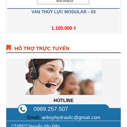
VAN THỦY LỰC MODULAR – 03
1.105.000
₫
HỖ TRỢ TRỰC TUYẾN
HOTLINE
0989.257.507
Email:
anhuyhydraulic@gmail.com
CTHĐQT:Nguyễn Văn Điền