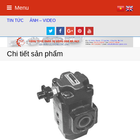
Menu
TIN TỨC
ẢNH – VIDEO
Twitter
Facebook
Google
Pinterest
Youtube
Plus
Chi tiết sản phẩm