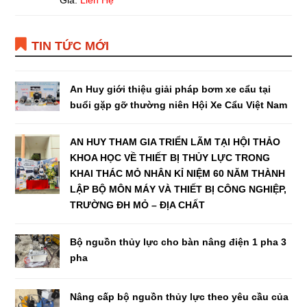
Giá:
Liên Hệ
TIN TỨC MỚI
An Huy giới thiệu giải pháp bơm xe cẩu tại
buổi gặp gỡ thường niên Hội Xe Cẩu Việt Nam
AN HUY THAM GIA TRIỂN LÃM TẠI HỘI THẢO
KHOA HỌC VỀ THIẾT BỊ THỦY LỰC TRONG
KHAI THÁC MỎ NHÂN KỈ NIỆM 60 NĂM THÀNH
LẬP BỘ MÔN MÁY VÀ THIẾT BỊ CÔNG NGHIỆP,
TRƯỜNG ĐH MỎ – ĐỊA CHẤT
Bộ nguồn thủy lực cho bàn nâng điện 1 pha 3
pha
Nâng cấp bộ nguồn thủy lực theo yêu cầu của