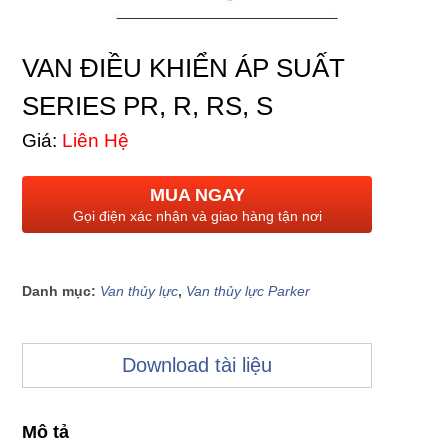
VAN ĐIỀU KHIỂN ÁP SUẤT
SERIES PR, R, RS, S
Giá:
Liên Hệ
MUA NGAY
Gọi điện xác nhận và giao hàng tận nơi
Danh mục:
Van thủy lực
,
Van thủy lực Parker
Download tài liệu
Mô tả