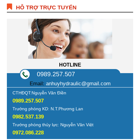
HỖ TRỢ TRỰC TUYẾN
HOTLINE
0989.257.507
Email:
anhuyhydraulic@gmail.com
CTHĐQT:Nguyễn Văn Điền
0989.257.507
Trưởng phòng KD: N.T.Phương Lan
0982.537.139
Trưởng phòng thủy lực: Nguyễn Văn Việt
0972.086.228