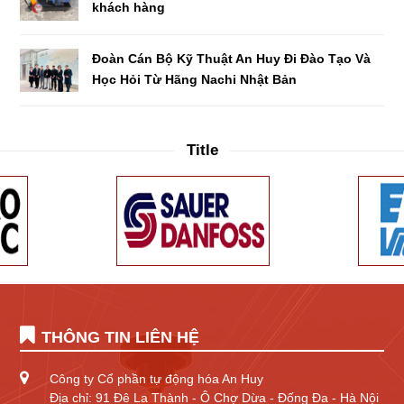
khách hàng
Đoàn Cán Bộ Kỹ Thuật An Huy Đi Đào Tạo Và
Học Hỏi Từ Hãng Nachi Nhật Bản
Title
THÔNG TIN LIÊN HỆ
Công ty Cổ phần tự động hóa An Huy
Địa chỉ: 91 Đê La Thành - Ô Chợ Dừa - Đống Đa - Hà Nội