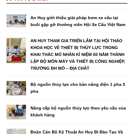
An Huy giới thiệu giải pháp bơm xe cẩu tại
buổi gặp gỡ thường niên Hội Xe Cẩu Việt Nam
AN HUY THAM GIA TRIỂN LÃM TẠI HỘI THẢO
KHOA HỌC VỀ THIẾT BỊ THỦY LỰC TRONG
KHAI THÁC MỎ NHÂN KỈ NIỆM 60 NĂM THÀNH
LẬP BỘ MÔN MÁY VÀ THIẾT BỊ CÔNG NGHIỆP,
TRƯỜNG ĐH MỎ – ĐỊA CHẤT
Bộ nguồn thủy lực cho bàn nâng điện 1 pha 3
pha
Nâng cấp bộ nguồn thủy lực theo yêu cầu của
khách hàng
Đoàn Cán Bộ Kỹ Thuật An Huy Đi Đào Tạo Và