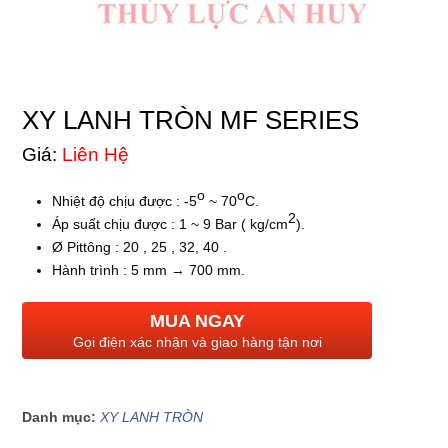
XY LANH TRÒN MF SERIES
Giá:
Liên Hệ
o
o
Nhiệt độ chịu được : -5
~ 70
C.
2
Áp suất chịu được : 1 ~ 9 Bar ( kg/cm
).
Ø Pittông : 20 , 25 , 32, 40 .
Hành trình : 5 mm → 700 mm.
MUA NGAY
Gọi điện xác nhận và giao hàng tận nơi
Danh mục:
XY LANH TRÒN