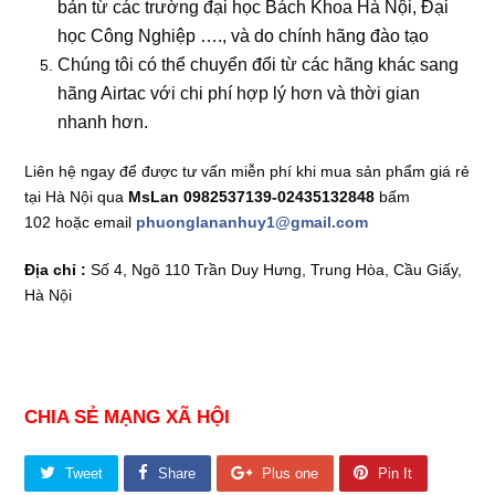
bản từ các trường đại học Bách Khoa Hà Nội, Đại
học Công Nghiệp …., và do chính hãng đào tạo
Chúng tôi có thể chuyển đổi từ các hãng khác sang
hãng Airtac với chi phí hợp lý hơn và thời gian
nhanh hơn.
Liên hệ ngay để được tư vấn miễn phí khi mua sản phẩm
giá rẻ
tại Hà Nội qua
MsLan 0982537139-02435132848
bấm
102
hoặc email
phuonglananhuy1@gmail.com
Địa chỉ :
Số 4, Ngõ 110 Trần Duy Hưng, Trung Hòa, Cầu Giấy,
Hà Nội
CHIA SẺ MẠNG XÃ HỘI
Tweet
Share
Plus one
Pin It