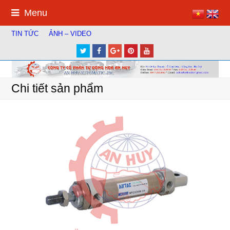
Menu
TIN TỨC
ẢNH – VIDEO
Twitter
Facebook
Google
Pinterest
Youtube
Plus
Chi tiết sản phẩm