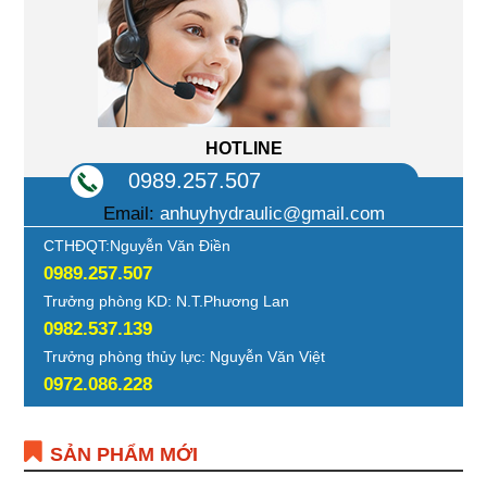
HOTLINE
0989.257.507
Email:
anhuyhydraulic@gmail.com
CTHĐQT:Nguyễn Văn Điền
0989.257.507
Trưởng phòng KD: N.T.Phương Lan
0982.537.139
Trưởng phòng thủy lực: Nguyễn Văn Việt
0972.086.228
SẢN PHẨM MỚI