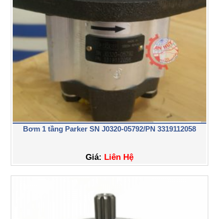
Bơm 1 tầng Parker SN J0320-05792/PN 3319112058
Giá:
Liên Hệ