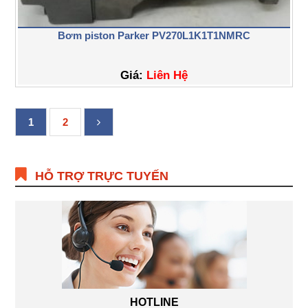
Bơm piston Parker PV270L1K1T1NMRC
Giá:
Liên Hệ
1
2
HỖ TRỢ TRỰC TUYẾN
HOTLINE