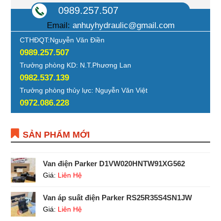
0989.257.507
Email:
anhuyhydraulic@gmail.com
CTHĐQT:Nguyễn Văn Điền
0989.257.507
Trưởng phòng KD: N.T.Phương Lan
0982.537.139
Trưởng phòng thủy lực: Nguyễn Văn Việt
0972.086.228
SẢN PHẨM MỚI
Van điện Parker D1VW020HNTW91XG562
Giá:
Liên Hệ
Van áp suất điện Parker RS25R35S4SN1JW
Giá:
Liên Hệ