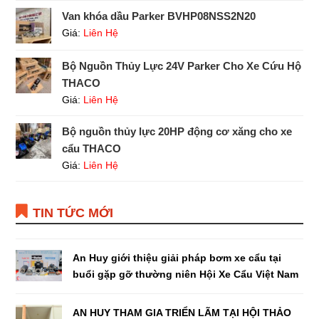
Van khóa dầu Parker BVHP08NSS2N20
Giá:
Liên Hệ
Bộ Nguồn Thủy Lực 24V Parker Cho Xe Cứu Hộ
THACO
Giá:
Liên Hệ
Bộ nguồn thủy lực 20HP động cơ xăng cho xe
cẩu THACO
Giá:
Liên Hệ
TIN TỨC MỚI
An Huy giới thiệu giải pháp bơm xe cẩu tại
buổi gặp gỡ thường niên Hội Xe Cẩu Việt Nam
AN HUY THAM GIA TRIỂN LÃM TẠI HỘI THẢO