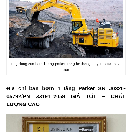
ung-dung-cua-bom-1-tang-parker-trong-he-thong-thuy-luc-cua-may-
xuc
Địa chỉ bán bơm 1 tầng Parker SN J0320-
05792/PN 3319112058 GIÁ TỐT – CHẤT
LƯỢNG CAO