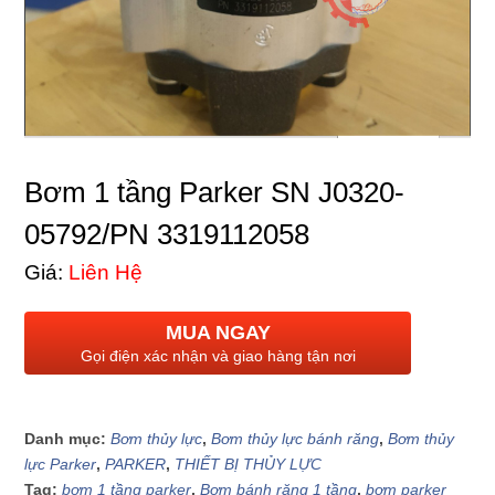
Bơm 1 tầng Parker SN J0320-
05792/PN 3319112058
Giá:
Liên Hệ
MUA NGAY
Gọi điện xác nhận và giao hàng tận nơi
Danh mục:
Bơm thủy lực
,
Bơm thủy lực bánh răng
,
Bơm thủy
lực Parker
,
PARKER
,
THIẾT BỊ THỦY LỰC
Tag:
bơm 1 tầng parker
,
Bơm bánh răng 1 tầng
,
bơm parker