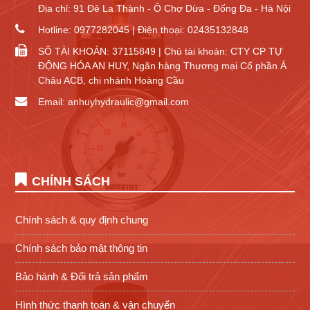
Địa chỉ: 91 Đê La Thành - Ô Chợ Dừa - Đống Đa - Hà Nội
Hotline: 0977282045 | Điện thoại: 02435132848
SỐ TÀI KHOẢN: 37115849 | Chủ tài khoản: CTY CP TỰ
ĐỘNG HÓA AN HUY, Ngân hàng Thương mại Cổ phần Á
Châu ACB, chi nhánh Hoàng Cầu
Email: anhuyhydraulic@gmail.com
CHÍNH SÁCH
Chính sách & quy định chung
Chính sách bảo mật thông tin
Bảo hành & Đổi trả sản phẩm
Hình thức thanh toán & vận chuyển