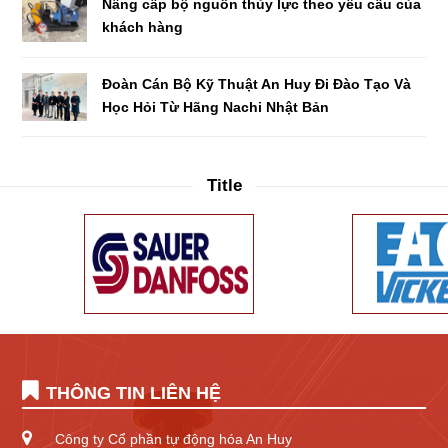
Nâng cấp bộ nguồn thủy lực theo yêu cầu của
khách hàng
Đoàn Cán Bộ Kỹ Thuật An Huy Đi Đào Tạo Và
Học Hỏi Từ Hãng Nachi Nhật Bản
Title
THÔNG TIN LIÊN HỆ
Công ty Cổ phần tự động hóa An Huy