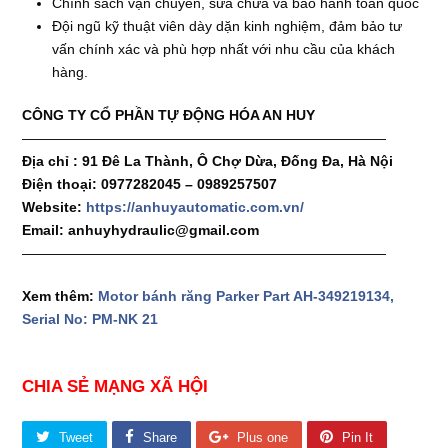
Chính sách vận chuyển, sửa chữa và bảo hành toàn quốc
Đội ngũ kỹ thuật viên dày dặn kinh nghiệm, đảm bảo tư
vấn chính xác và phù hợp nhất với nhu cầu của khách
hàng.
CÔNG TY CỔ PHẦN TỰ ĐỘNG HÓA AN HUY
——————————————————————————
Địa chỉ : 91 Đê La Thành, Ô Chợ Dừa, Đống Đa, Hà Nội
Điện thoại: 0977282045 – 0989257507
Website:
https://anhuyautomatic.com.vn/
Email: anhuyhydraulic@gmail.com
——————————————————————————
Xem thêm:
Motor bánh răng Parker Part AH-349219134,
Serial No: PM-NK 21
CHIA SẺ MẠNG XÃ HỘI
Tweet
Share
Plus one
Pin It