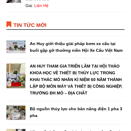
Giá:
Liên Hệ
TIN TỨC MỚI
An Huy giới thiệu giải pháp bơm xe cẩu tại
buổi gặp gỡ thường niên Hội Xe Cẩu Việt Nam
AN HUY THAM GIA TRIỂN LÃM TẠI HỘI THẢO
KHOA HỌC VỀ THIẾT BỊ THỦY LỰC TRONG
KHAI THÁC MỎ NHÂN KỈ NIỆM 60 NĂM THÀNH
LẬP BỘ MÔN MÁY VÀ THIẾT BỊ CÔNG NGHIỆP,
TRƯỜNG ĐH MỎ – ĐỊA CHẤT
Bộ nguồn thủy lực cho bàn nâng điện 1 pha 3
pha