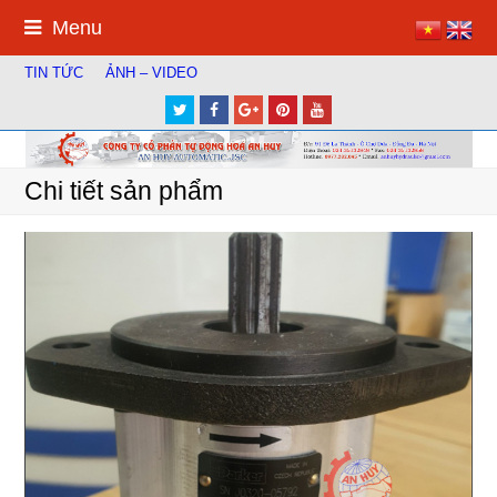
Menu
TIN TỨC
ẢNH – VIDEO
Twitter
Facebook
Google
Pinterest
Youtube
Plus
Chi tiết sản phẩm