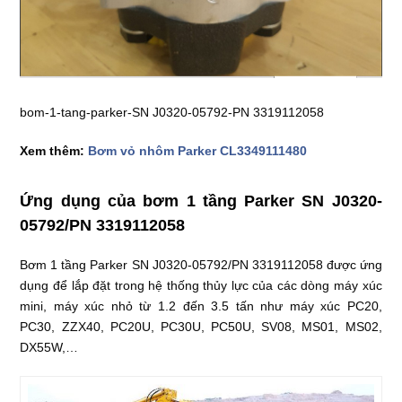
bom-1-tang-parker-SN J0320-05792-PN 3319112058
Xem thêm:
Bơm vỏ nhôm Parker CL3349111480
Ứng dụng của bơm 1 tầng Parker SN J0320-
05792/PN 3319112058
Bơm 1 tầng Parker SN J0320-05792/PN 3319112058 được ứng
dụng để lắp đặt trong hệ thống thủy lực của các dòng máy xúc
mini, máy xúc nhỏ từ 1.2 đến 3.5 tấn như máy xúc PC20,
PC30, ZZX40, PC20U, PC30U, PC50U, SV08, MS01, MS02,
DX55W,…