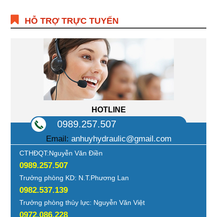
HỖ TRỢ TRỰC TUYẾN
HOTLINE
0989.257.507
Email:
anhuyhydraulic@gmail.com
CTHĐQT:Nguyễn Văn Điền
0989.257.507
Trưởng phòng KD: N.T.Phương Lan
0982.537.139
Trưởng phòng thủy lực: Nguyễn Văn Việt
0972.086.228